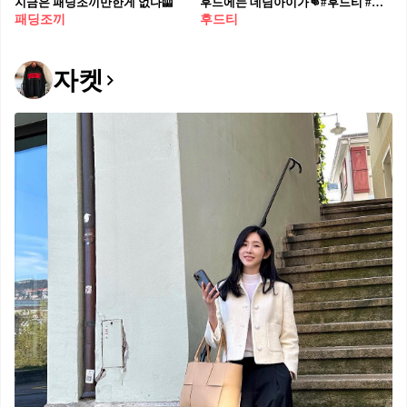
지금은 패딩조끼만한게 없다🦺⁠
후드에는 데님아이가👊​ ​ #후드티 #후드티코디 #후드코디 #데님 #데님코디 #청바지코디 #남자바지​ ​ 1. @dindinem​ ​ 2 + 3. @byeonwooseok​ ​ 4 + 6. @zu.won_moon.jun.won​ ​ 5. @bohyunahn​ ​ 7 + 8. @achahakyeon​ ​ 9. @ryusdb
패딩조끼
후드티
자켓