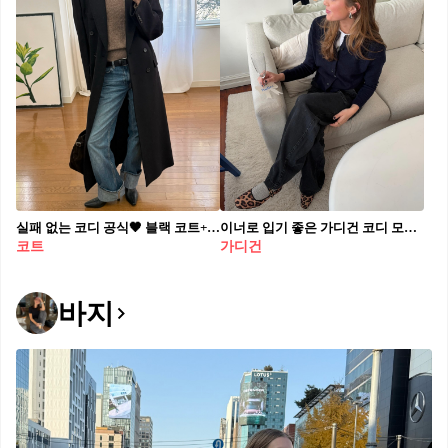
실패 없는 코디 공식🖤 블랙 코트+데님만 입어도 깔끔하게 완성👖✨
이너로 입기 좋은 가디건 코디 모음.zip
코트
가디건
바지