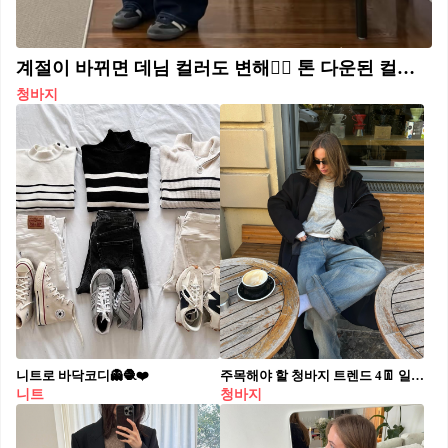
계절이 바뀌면 데님 컬러도 변해🙂‍↕️ 톤 다운된 컬러감과 탄탄한 질감이 매력적인 생지 데님👖👀
청바지
니트로 바닥코디👻🧶❤️
주목해야 할 청바지 트렌드 4👖 일상 속 자주 찾게 되는 코디 아이템은 바로 청바지죠💙 다가오는 봄, 유행할 청바지 트렌드 4가지를 소개해 드릴게요! 1. 항아리 핏의 배럴 진 2. 다크 워싱 진 3. 스트레이트 진 4. 와이드 진
니트
청바지