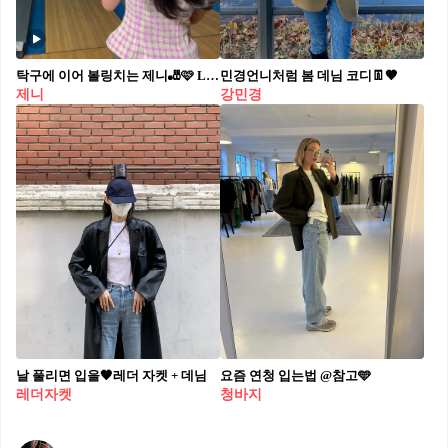
탁구에 이어 볼링치는 제니🎳🩷 Love hangover 너무 예쁘게 치는데요?! 얼마나 치는지 보게됨🤔
민경언니처럼 봄 데님 코디👖🤎
제니
강민경
날 풀리면 입을🖤레더 자켓 + 데님
요즘 연청 입는법 @참고🩵
레더자켓
청바지