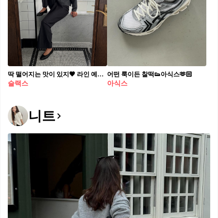
딱 떨어지는 맛이 있지🖤 라인 예쁘게 잡아주는 데일리템 슬랙스📏✨ 슬랙스는 하나만 있어도 코디 활용도가 높은 기본 아이템입니다. 재킷과 셋업으로 매치해도 좋고, 니트나 플리스에 입어 힘을 뺀 데일리 룩으로도 잘 어울리죠. 실루엣이 깔끔하게 떨어져 상체 아이템에 크게 구애받지 않는 게 장점입니다. 슈즈와 스타일링에 따라 분위기 전환도 쉬운 편인데요. 힐이나 로퍼를 신으면 포멀하게, 플랫 슈즈나 운동화에 매치하면 캐주얼하게 연출할 수 있습니다. 어떤 코디에도 잘 어울리는 슬랙스로 코디 폭을 넓혀보세요.
어떤 룩이든 찰떡👟아식스🫶🏻​
슬랙스
아식스
니트