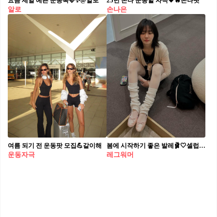
요즘 제일 예쁜 운동복🩷✨@알로
25년 손나 운동할 자극🖤🔥손나핏
알로
손나은
여름 되기 전 운동팟 모집💪같이해
봄에 시작하기 좋은 발레🩰🤍​ 셀럽들은 어떤 발레복 입나?🔍 새로운 취미 같이 할 @친구👯​
운동자극
레그워머