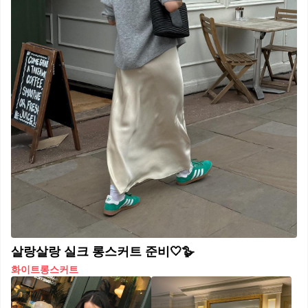
살랑살랑 실크 롱스커트 준비🤍🪿
화이트롱스커트