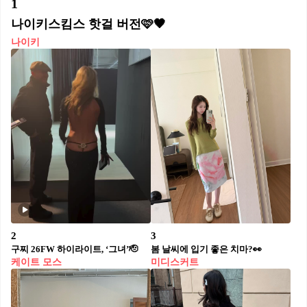
1
나이키스킴스 핫걸 버전🩷🖤
나이키
2
3
구찌 26FW 하이라이트, ‘그녀’🫡
봄 날씨에 입기 좋은 치마?👀
케이트 모스
미디스커트