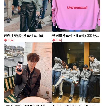
편한데 멋있는 후드티 코디 📸
찐 커플 후드티 @해볼래?👩‍❤️‍👨 하루종일 입고 생활하기 도전😜 싸움유발주의☠️
후드티
후드티