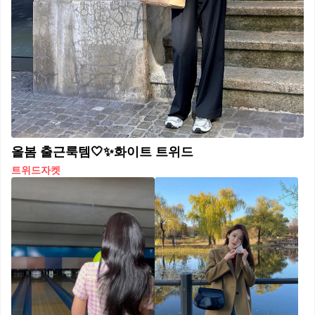
올봄 출근룩템🤍✨화이트 트위드
트위드자켓