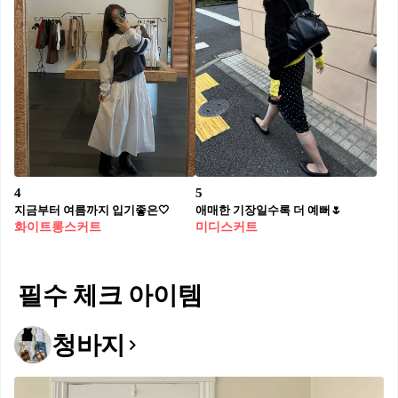
4
5
지금부터 여름까지 입기좋은🤍
애매한 기장일수록 더 예뻐🌷
화이트롱스커트
미디스커트
필수 체크 아이템
청바지