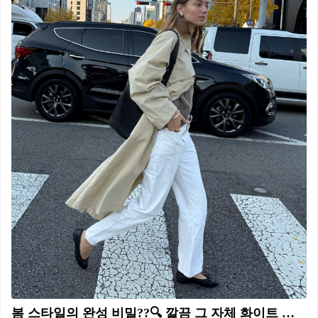
봄 스타일의 완성 비밀??🔍 깔끔 그 자체 화이트 팬츠🪽👀두고두고 즐겨보자 계절이 바뀌면서 옷도 한층 화사해지는데요. 이때 빼놓을 수 없는 아이템이 바로 심플하지만 포인트가 되는 화이트 팬츠입니다. 밝은 컬러와 깔끔한 실루엣 덕분에 어떤 옷과 매치해도 화사한 분위기를 연출할 수 있습니다. 무채색 톤 상의와 매치하면 차분하고 깔끔한 룩을, 밝은 컬러의 트렌치코트와 입으면 전체적으로 산뜻하고 세련된 느낌을 더할 수 있죠. 이번 시즌 스타일링에 포인트로 활용하기 좋은 아이템입니다.