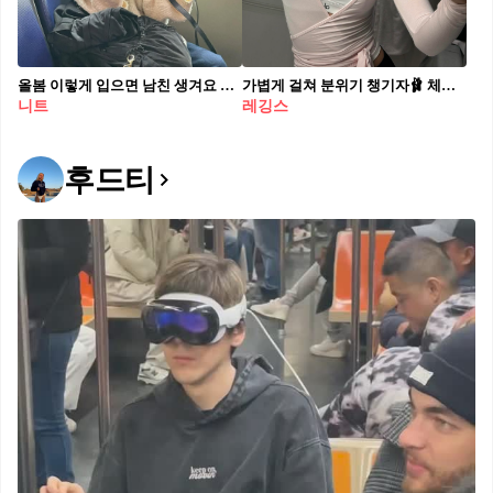
올봄 이렇게 입으면 남친 생겨요 벌써 코앞에 봄이 왔어요. 설렘이 감도는 봄! 니트에 청바지 조합, 그야말로 무패의 훈녀 조합을 소개해 드릴게요. 캐주얼한 매력과 여유로운 실루엣이 살랑살랑~ 남심을 은근하게 건드린답니다. 🌸
가볍게 걸쳐 분위기 챙기자🩰 체온도 챙기고 라인도 살리는 랩 가디건🤍✨ 운동 가는 길, 랩 가디건 하나만 챙겨보세요. 허리를 한 번 묶어주기만 해도 실루엣이 정리되고, 브이넥처럼 목선이 열려 답답함 없이 가볍게 입기 좋은데요. 무엇보다 워밍업 전후로 체온을 지켜줘 활용도가 높은 아이템입니다. 이너로 브라톱이나 나시를 레이어드하면 은근한 포인트가 생깁니다. 움직일 때도 덜 흘러내려 실용적인 랩 가디건으로 애슬레저 룩을 깔끔하게 마무리해보세요.
니트
레깅스
후드티