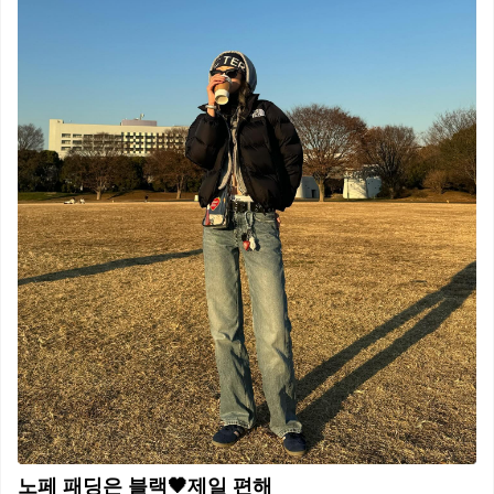
노페 패딩은 블랙🖤제일 편해