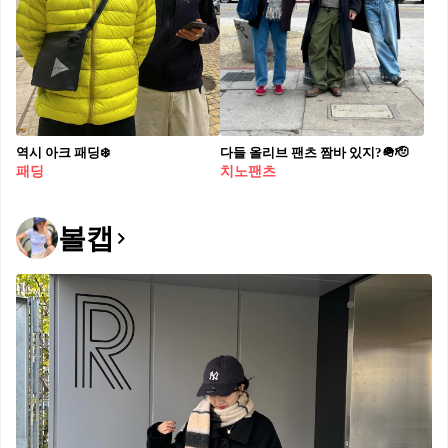
역시 아크 패딩❄️
다들 올리브 팬츠 짬바 있지?🪖🫡
패딩
치노팬츠
볼캡