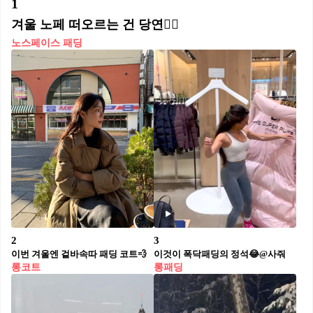
1
겨울 노페 떠오르는 건 당연🙂‍↕️
노스페이스 패딩
2
3
이번 겨울엔 겉바속따 패딩 코트💨
이것이 폭닥패딩의 정석😂@사줘
롱코트
롱패딩