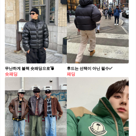
무난하게 블랙 숏패딩으로💣
후드는 선택이 아닌 필수✅
숏패딩
패딩