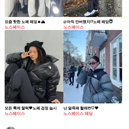
요즘 핫한 노페 패딩🔥🏔
@아직 안버렸지⁉️노페 패딩😇
노스페이스
노스페이스
모든 룩에 찰떡🖤노페 검정 눕시
난 얼죽패 할래☃️🤍🖤
노스페이스
노스페이스 패딩