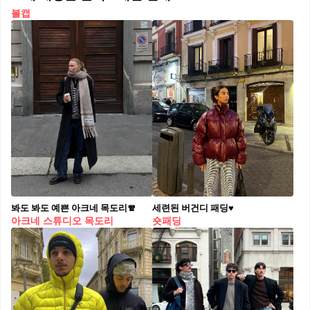
볼캡
봐도 봐도 예쁜 아크네 목도리🧣
세련된 버건디 패딩♥️
아크네 스튜디오 목도리
숏패딩