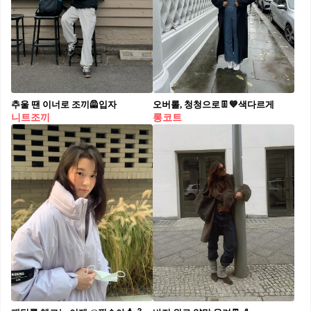
추울 땐 이너로 조끼🦺입자
오버롤, 청청으로👖💙색다르게
니트조끼
롱코트