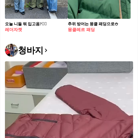
오늘 니들 뭐 입고옴?👯‍♂️
추위 방어는 몽클 패딩으로⛄️
레더자켓
몽클레르 패딩
청바지