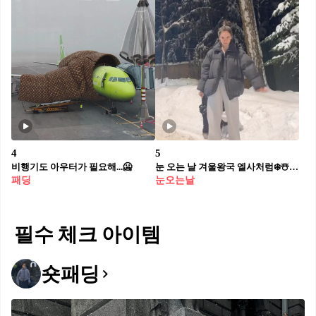
4
5
비행기도 아우터가 필요해...🥶
눈 오는 날 겨울왕국 엘사처럼❄️☃️@도전
패딩
눈오는날
필수 체크 아이템
숏패딩