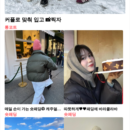
커플로 맞춰 입고 📸찍자
롱코트
매일 손이 가는 숏패딩🧥 캐주얼한 날도, 외출 룩도 부담 없이 입기 좋아요☕️🤎
따뜻하게🤎🖤패딩에 바라클라바
숏패딩
숏패딩