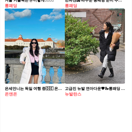
겨울 커플룩은 @이렇게👩‍❤️‍💋‍👨
한파엔🥶 따수운 롱패딩 준비 추워질 땐 발목까지 덮는 롱패딩부터 꺼내 입으세요 💨🩶
롱패딩
롱패딩
은세언니는 독일 여행 중🇩🇪 온앤온🤍뮌헨에서도 센스있는 @겨울룩☕🤎 #광고
고급진 뉴발 연아다운🖤🦢롱패딩 너무 추운 요즘에 예쁜 실루엣 꾸안꾸템🥶😎@챙겨 #광고
온앤온
뉴발란스