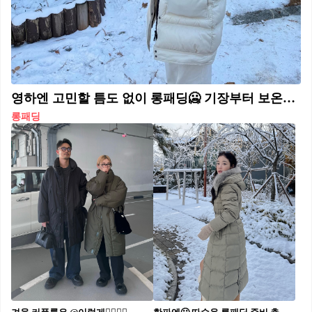
영하엔 고민할 틈도 없이 롱패딩🥶 기장부터 보온력까지 안정적인 만능템👍🏻💨결국 롱패딩이야
롱패딩