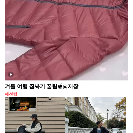
겨울 여행 짐싸기 꿀팁🍯@저장
패션팁