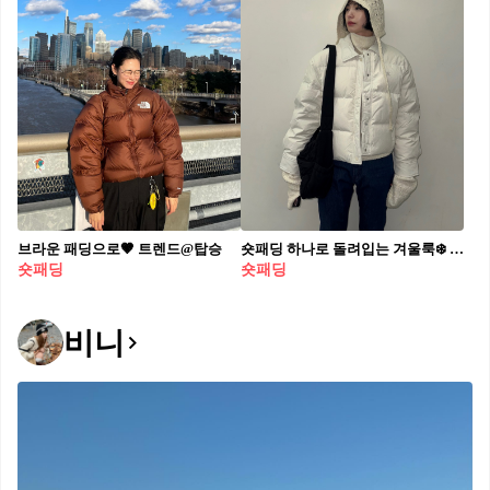
브라운 패딩으로🤎 트렌드@탑승
숏패딩 하나로 돌려입는 겨울룩❄️ 유행하는 숏패딩과 찰떡인 아이템 추천 4 1. 데님 팬츠 2. 미디스커트 3. 코듀로이 팬츠 4. 조거팬츠
숏패딩
숏패딩
비니