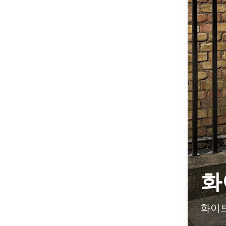
화
화이트