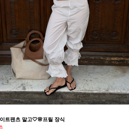
이트팬츠 말고🤍🌸프릴 장식
츠