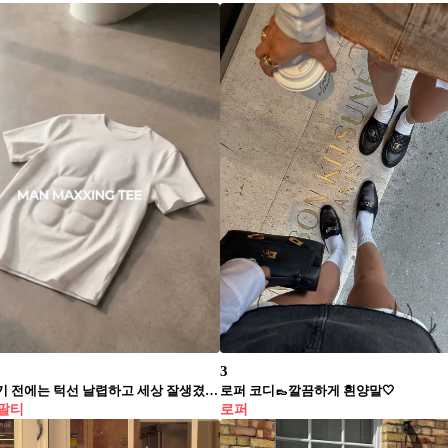
3
분명 사귀기 전에는 턱선 날렵하고 세상 잘생겼었는데...👱🏻‍♂️
로퍼 코디👞깔끔하게 흰양말🤍
팔티
로퍼