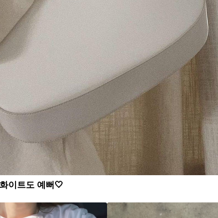
화이트도 예뻐🤍