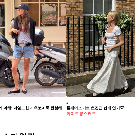
5
과하긴 뭐가 과해! 마일드한 카우보이룩 완성해보자🤠
플레어스커트 초간단 쉽게 입기💡
화이트롱스커트