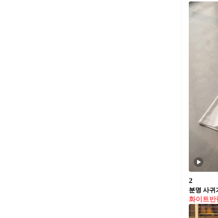
2
화이트반