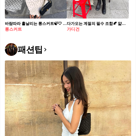
바람따라 흩날리는 롱스커트🍃🤍 살랑이는 롱스커트로 데일리 여름 무드 꽉 채우기🧡
다가오는 계절의 필수 조합🍂 얇은 가디건+스커트 조합으로 가을 여신 완성하기🤎✨
롱스커트
가디건
패션팁