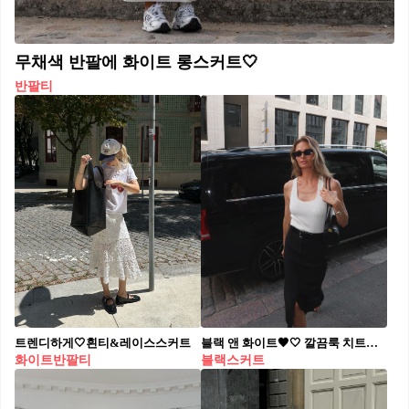
무채색 반팔에 화이트 롱스커트🤍
반팔티
트렌디하게🤍흰티&레이스스커트
블랙 앤 화이트🖤🤍 깔끔룩 치트키 조합 스커트 코디🏁
화이트반팔티
블랙스커트