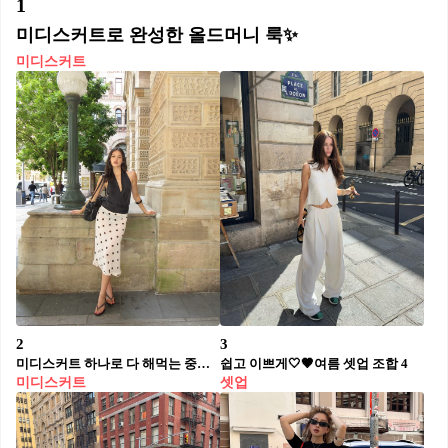
1
미디스커트로 완성한 올드머니 룩✨
미디스커트
2
3
미디스커트 하나로 다 해먹는 중🙋🏻‍♀️
쉽고 이쁘게🤍🤎여름 셋업 조합 4
미디스커트
셋업