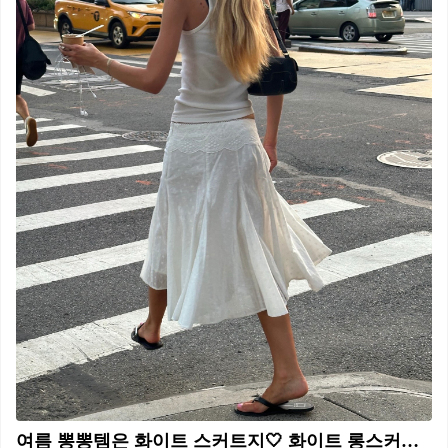
여름 뽕뽕템은 화이트 스커트지🤍 화이트 롱스커트로 일주일 돌려 입기✨📸 캡처 준비하세요