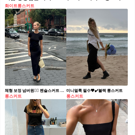
화이트롱스커트
체형 보정 넘버원👍🏻 펜슬스커트 천고마비의 계절.. 다이어트 대신 펜슬스커트 입어도 될까..?👀🍂 벌룬스커트의 인기가 사그라드는 듯한 지금 시기, 이번 가을에는 슬림한 실루엣의 펜슬스커트에 주목하세요. 펜슬스커트는 직선으로 떨어지는 일자 실루엣으로 체형을 길고 날씬하게 보여주는 효과가 있습니다. 매치하는 상의에 따라 다양한 분위기를 연출할 수 있는데요. 더운 날씨에는 반팔, 민소매랑 선선할 때는 셔츠, 자켓 등 잘 어울려 활용도 높은 마성의 스커트죠. 출근룩에도 손색 없는 펜슬 스커트, 미리 장바구니에 담아 두어 가을룩을 준비해보는 건 어떨까요?
미니멀룩 필수🖤✔️블랙 롱스커트
롱스커트
롱스커트