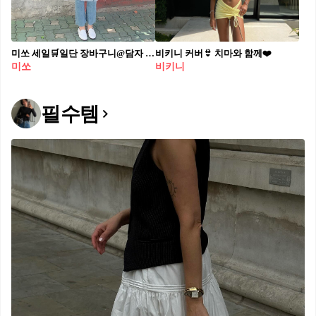
미쏘 세일🛒일단 장바구니@담자 최대 60% 할인🍧올여름 유행템 다 있는 미쏘 고고🙌🏻 #광고 여성복 SPA 브랜드 미쏘가 본격 여름 맞이 세일을 시작했습니다. 이번 미쏘 24 S/S 세일에는 최대 60% 할인 및 세일 쿠폰팩 등 다양한 혜택이 준비되었다고 하는데요. 미쏘닷컴과 전국 오프라인 매장에서 봄여름 제품들을 최대 할인율로 만나볼 수 있습니다. 망설이면 바로 품절인 미쏘 세일, 올여름 데일리룩과 휴가룩은 미쏘에서 장만해보는 건 어떨까요? 😉
비키니 커버👙 치마와 함께❤️
미쏘
비키니
필수템