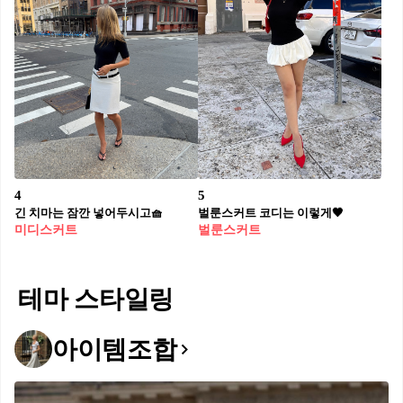
4
5
긴 치마는 잠깐 넣어두시고🧺
벌룬스커트 코디는 이렇게🖤
미디스커트
벌룬스커트
테마 스타일링
아이템조합