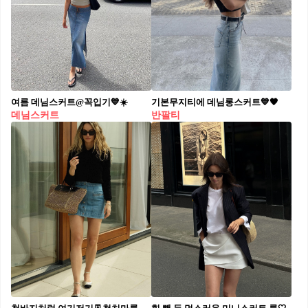
여름 데님스커트@꼭입기💙☀️
기본무지티에 데님롱스커트💙🖤
데님스커트
반팔티