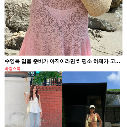
수영복 입을 준비가 아직이라면👙 평소 하체가 고민인 분들🤔수영복 커버업 이렇게 따라해 보세요 1. 레이스 스커트 하체 커버업 뿐만 아니라 로맨틱 무드까지 더해주는 레이스 스커트. 살짝 비치는 실루엣으로 감성 있는 바캉스룩을 완성할 수 있습니다. 2. 린넨 팬츠 살짝 비치는 것도 부담스럽다면 린넨 팬츠는 어떠세요? 활동하기에도 편하고 물놀이 후 입어도 금방 마르기 때문에 바캉스 아이템으로 제격이죠. 3. 밴딩 쇼츠 보다 경쾌한 스타일링이 가능한 밴딩 쇼츠도 하체 커버업 아이템으로 훌륭합니다. 귀여운 바캉스 룩을 원한다면 밴딩 쇼츠 추천 드려요. 4. 니트 팬츠 여름에 니트가 웬 말이냐 할 수 있지만 오히려 바캉스 룩에 찰떡인 니트 팬츠! 수영복과 비슷한 무드의 니트 팬츠를 매치하여 바캉스 룩을 완성해 보세요.
바캉스룩