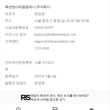
패션앤스타일컴퍼니 주식회사
대표자
윤정원
주소
서울 종로구 종로3길 24-20 5층 501호
사업자등록번호
638-81-02307
비즈니스 문의
business@fashionandstyle.com
고객센터
support@fashionandstyle.com
1533-6248
인터넷신문등록번
서울 아54253
호
등록일자
2022년 5월 4일
발행인·편집인
윤정원
데일리 패션과 코디, 최신 뉴스를 만나보세요!
패션 & 스타일 앱으로 보기