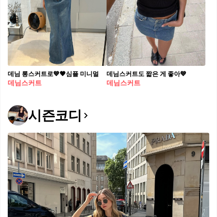
데님 롱스커트로💙🖤심플 미니멀
데님스커트도 짧은 게 좋아💙
데님스커트
데님스커트
시즌코디