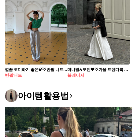
깔끔 코디하기 좋은🍃🤍반팔 니트 8월엔 반팔 니트 이렇게 입으세요✔️반팔 니트 코디 4가지 추천 1. 반팔 니트에 슬랙스로 시크한 여름 스타일링 연출 2. 반팔 니트에 청바지로 캐주얼 무드 완성 3. 반팔 니트에 롱스커트로 페미닌하고 러블리한 코디 4. 반팔 니트에 화이트 데님으로 미니멀 스타일링 완성
미니멀&모던🖤🤍가을 트렌디룩 블레이저에 유행템 화이트 롱스커트 코디✨🔥@이렇게
반팔니트
블레이저
아이템활용법