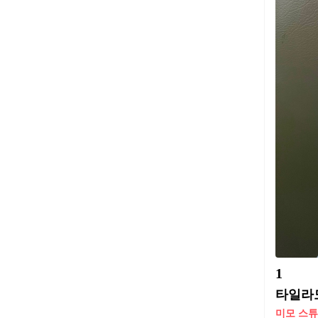
1
타일라도
미모 스