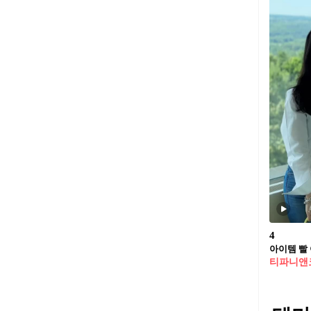
4
아이템 빨 
티파니앤