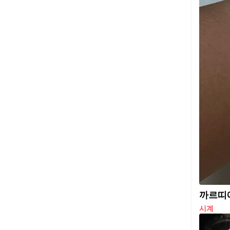
까르띠에
시계