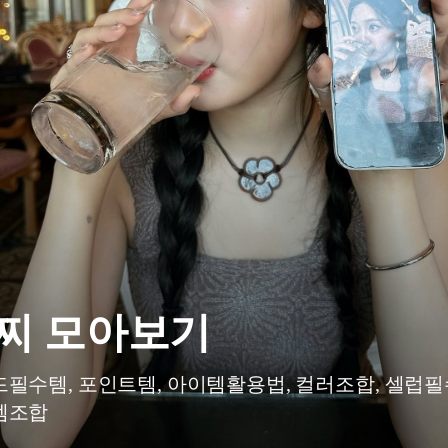
찌 모아보기
필수템, 포인트템, 아이템활용법, 컬러조합, 셀럽필
템조합