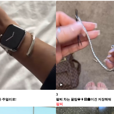
3
 주얼리로!
팔찌 차는 꿀팁💎👩🏻‍🏫이건 저장해둬
팔찌