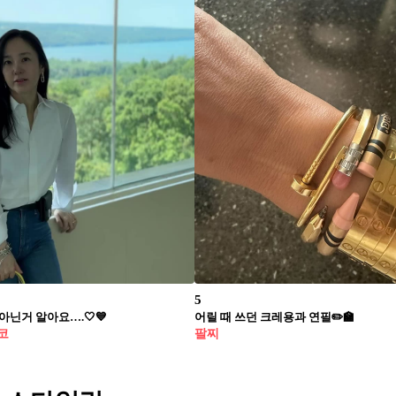
5
아닌거 알아요….🤍💙
어릴 때 쓰던 크레용과 연필✏️🏫
코
팔찌