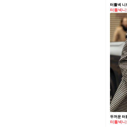
터틀넥 니트
터틀넥니
두꺼운 터
터틀넥니