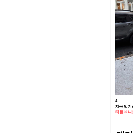
4
지금 입기좋
터틀넥니