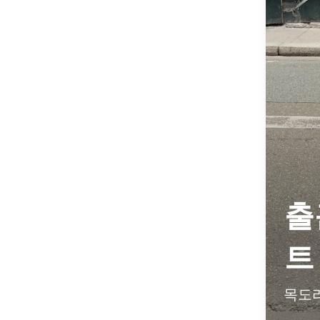
출
트
목도리