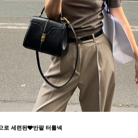
으로 세련된🩶반팔 터틀넥