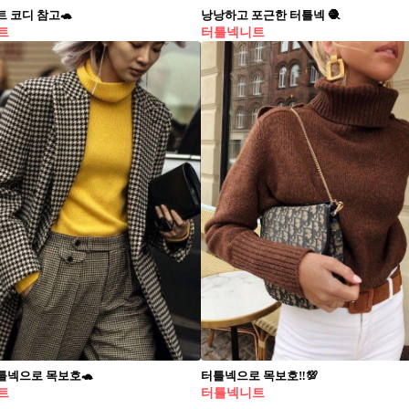
 코디 참고🐢
낭낭하고 포근한 터틀넥 🧶
트
터틀넥니트
틀넥으로 목보호🐢
터틀넥으로 목보호‼️💯
트
터틀넥니트