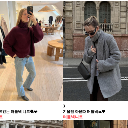
3
요없는 터틀넥 니트🧶❤️
겨울엔 아묻따 터틀넥🐢🖤
트
터틀넥니트