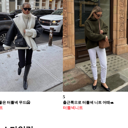
5
은 터틀넥 무드🥶​
출근룩으로 터틀넥 니트 어때🐢​
트
터틀넥니트