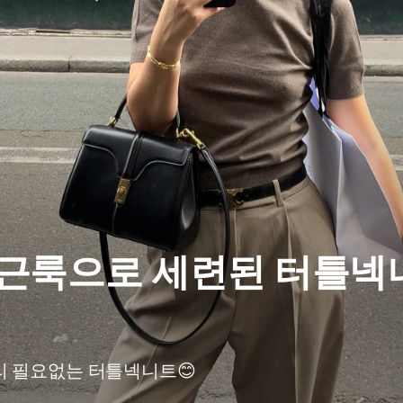
근룩으로 세련된 터틀넥
 필요없는 터틀넥니트😊