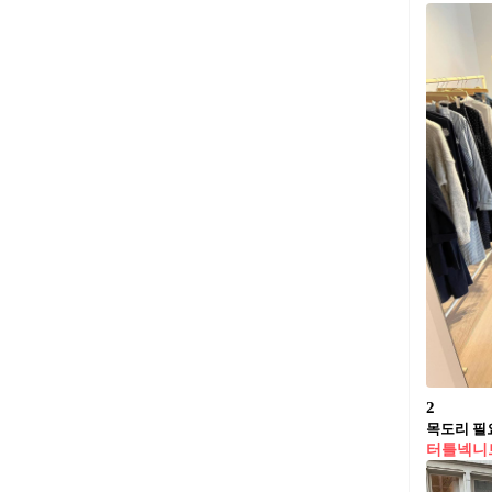
2
목도리 필
터틀넥니