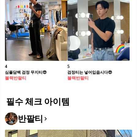
4
5
심플담백 검정 무지티😎
검정티는 넣어입읍시다😎
블랙반팔티
블랙반팔티
필수 체크 아이템
반팔티