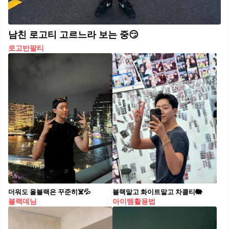
남친 로고티 고르느라 보는 중😏
로고반팔티
더워도 올블랙은 꾸준히☠️💦
블랙말고 화이트말고 차콜티🐘
블랙데님
아이템활용법