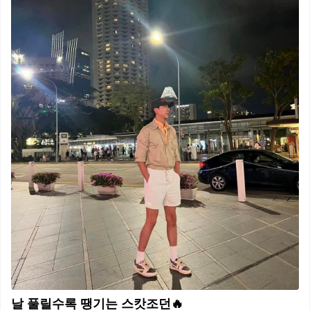
날 풀릴수록 땡기는 스캇조던🔥⁠