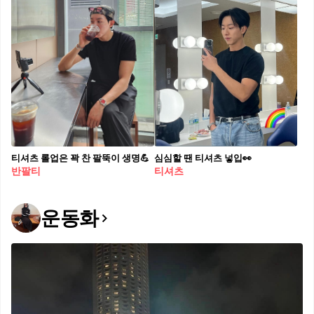
티셔츠 롤업은 꽉 찬 팔뚝이 생명💪
심심할 땐 티셔츠 넣입👀
반팔티
티셔츠
운동화