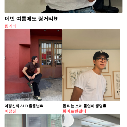
이번 여름에도 링거티🤘
링거티
이정신의 ALD 활용법🚘
흰 티는 소매 롤업이 생명👻
이정신
화이트반팔티