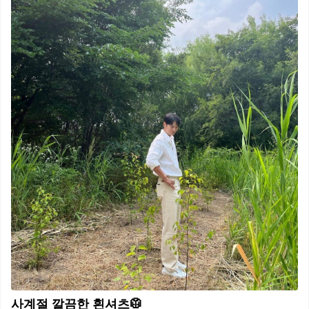
사계절 깔끔한 흰셔츠🥼⁠