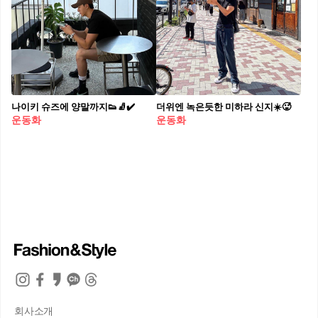
나이키 슈즈에 양말까지👟🧦✔️
더위엔 녹은듯한 미하라 신지☀️🥵
운동화
운동화
회사소개