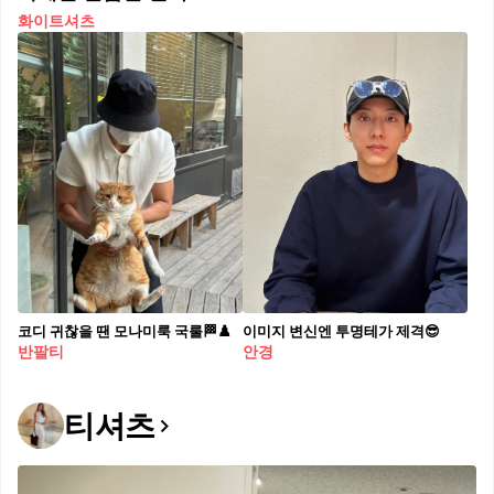
화이트셔츠
코디 귀찮을 땐 모나미룩 국룰🏁♟️
이미지 변신엔 투명테가 제격😎
반팔티
안경
티셔츠