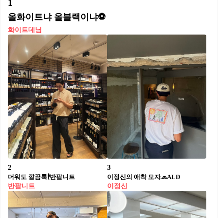
1
올화이트냐 올블랙이냐⚽️
화이트데님
2
3
더워도 깔끔룩🕴️반팔니트
이정신의 애착 모자🧢ALD
반팔니트
이정신