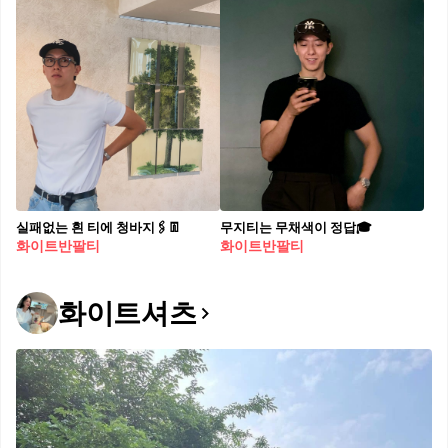
실패없는 흰 티에 청바지🖇️👖
무지티는 무채색이 정답🎓
화이트반팔티
화이트반팔티
화이트셔츠