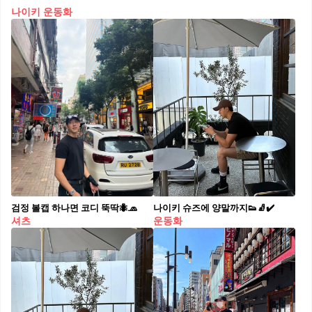
나이키 운동화
검정 볼캡 하나면 코디 뚝딱🐜🧢⁠
나이키 슈즈에 양말까지👟🧦✔️
셔츠
운동화