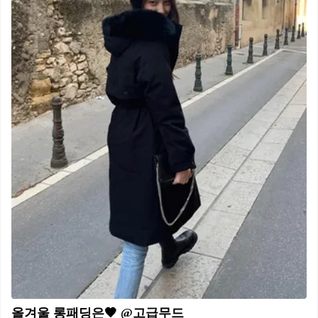
올겨울 롱패딩은🖤 @고급무드