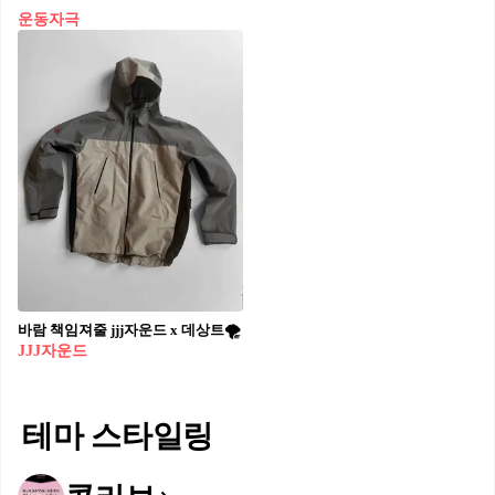
운동자극
바람 책임져줄 jjj자운드 x 데상트🌪️
JJJ자운드
테마 스타일링