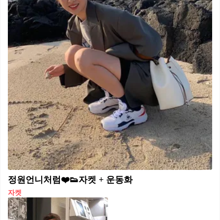
정원언니처럼❤️👟자켓 + 운동화
자켓