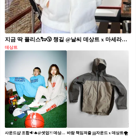
지금 딱 플리스🐑🤧 챙길 @날씨 데상트 x 마세라티 콜라보 플리스🏔🏎힙한게 멋져 #광고
데상트
사운드샵 조합🔉🔥@셋업?! 데상트 x 발란사 '명랑' 스포츠팩⚽🏀 #광고
바람 책임져줄 jjj자운드 x 데상트🌪️