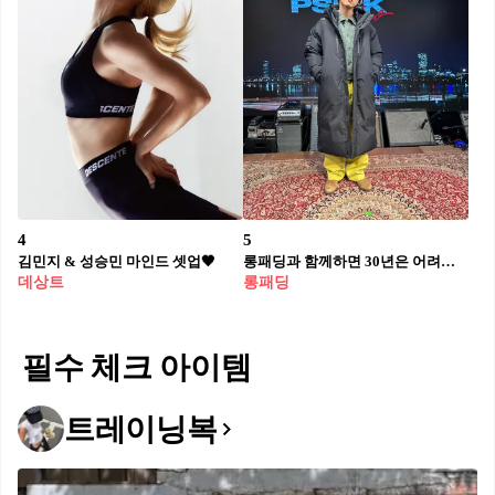
4
5
김민지 & 성승민 마인드 셋업🖤
롱패딩과 함께하면 30년은 어려진다👶🏻
데상트
롱패딩
필수 체크 아이템
트레이닝복