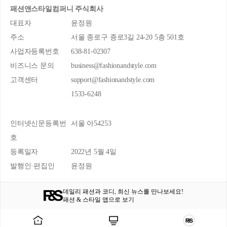
패션앤스타일컴퍼니 주식회사
대표자
윤정원
주소
서울 종로구 종로3길 24-20 5층 501호
사업자등록번호
638-81-02307
비즈니스 문의
business@fashionandstyle.com
고객센터
support@fashionandstyle.com
1533-6248
인터넷신문등록번
서울 아54253
호
등록일자
2022년 5월 4일
발행인·편집인
윤정원
데일리 패션과 코디, 최신 뉴스를 만나보세요!
패션 & 스타일 앱으로 보기