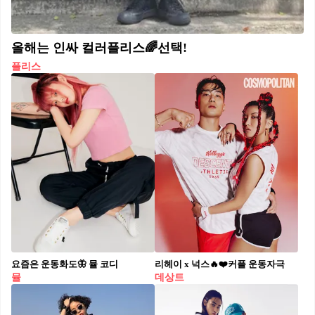
올해는 인싸 컬러플리스🌈선택!
플리스
요즘은 운동화도🦋 뮬 코디
리헤이 x 넉스🔥❤️커플 운동자극
뮬
데상트