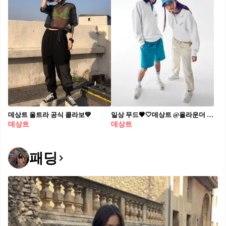
데상트 울트라 공식 콜라보💚
일상 무드🖤🤍데상트 @올라운더 편안한 커플 일상복 느낌🏃🏻‍♀️🔥스포티 무드 같이해 #광고
데상트
데상트
패딩