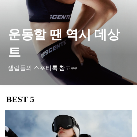
운동할 땐 역시 데상
트
셀럽들의 스포티룩 참고👀
BEST 5