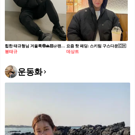
힙한 태규형님 겨울룩🤓🙏🏻@팬입니다
요즘 핫 패딩: 스키팀 구스다운🇨🇭
봉태규
데상트
운동화