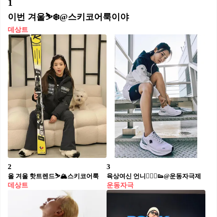
1
이번 겨울⛷️❄️@스키코어룩이야​
데상트
2
3
올 겨울 핫트렌드⛷️🏔️스키코어룩
육상여신 언니🏃🏻‍♀️👟@운동자극제
데상트
운동자극