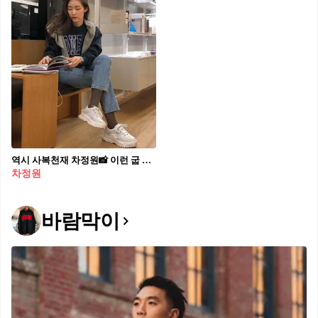
역시 사복천재 차정원📸 이런 굽 높은 운동화 취저💙
차정원
바람막이