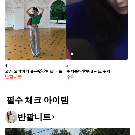
4
5
깔끔 코디하기 좋은🍃🤍반팔 니트
수지롭다💙❤️셀린느 수지
반팔니트
수지
필수 체크 아이템
반팔니트