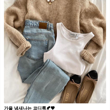
가을 냄새나는 코디룩🍂🤎