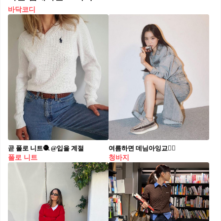
바닥코디
곧 폴로 니트🧶 @입을 계절
여름하면 데님아잉교🙆‍♂️
폴로 니트
청바지