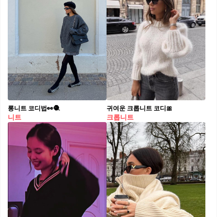
롱니트 코디법👀🧶
귀여운 크롭니트 코디🎀
니트
크롭니트