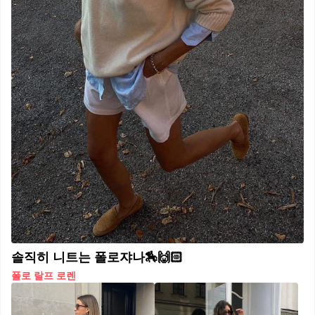
솔직히 니트는 폴로쟈나🏇🙌🏻
폴로 랄프 로렌