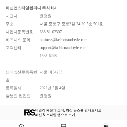
패션앤스타일컴퍼니 주식회사
대표자
윤정원
주소
서울 종로구 종로3길 24-20 5층 501호
사업자등록번호
638-81-02307
비즈니스 문의
business@fashionandstyle.com
고객센터
support@fashionandstyle.com
1533-6248
인터넷신문등록번
서울 아54253
호
등록일자
2022년 5월 4일
발행인·편집인
윤정원
데일리 패션과 코디, 최신 뉴스를 만나보세요!
패션 & 스타일 앱으로 보기