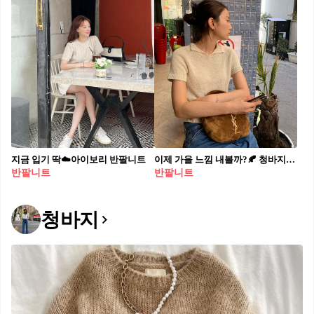
지금 입기 딱☁️아이보리 반팔니트
이제 가을 느낌 내볼까?🍂 청바지와 니트 톱으로 출근룩까지 완벽하게 매치해 보세요💁🏻‍♀️🤎
반팔니트
반팔니트
청바지