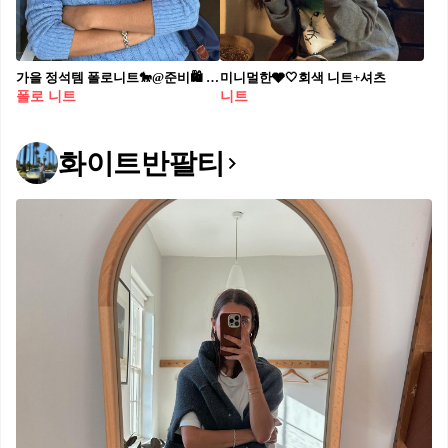
가을 정석템 폴로니트🐎@준비🛍️ 단독으로 입거나 셔츠와 레이어드해서 심플하게 코디해✨
미니멀한🩶🤍회색 니트+셔츠
폴로 니트
니트
화이트반팔티