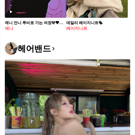
제니 언니 루비로 가는 여정🩷🖤공개 영상, 여정도 다 예쁘자나.. 기다리구 있어요!
데일리 베이지니트🥯
제니
베이지니트
헤어밴드