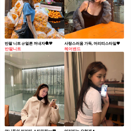
반팔 니트 @얼른 꺼내자🧶💙
사랑스러움 가득, 머리띠스타일💗
반팔니트
헤어밴드