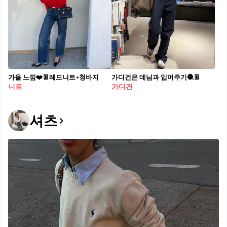
가을 느낌❤️👖레드니트+청바지
가디건은 데님과 입어주기🧶👖
니트
가디건
셔츠