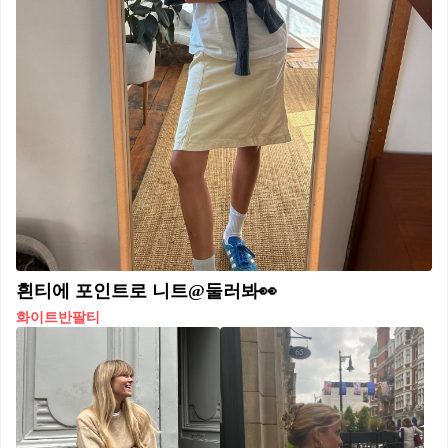
흰티에 포인트로 니트@둘러봐👀
화이트반팔티