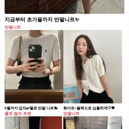
지금부터 초가을까지 반팔니트✨
반팔니트
9월까지 입자✔️폴로 반팔 니트🐎
화이트+블랙으로 심플하게🤍🖤
폴로 랄프 로렌
반팔니트