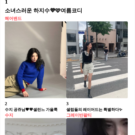
1
소녀스러운 하지수💜🩷여름코디
헤어밴드
2
3
수지 공쥬님🤎💙셀린느 가을룩
셀럽들의 레이어드는 특별하다✨
수지
그레이반팔티