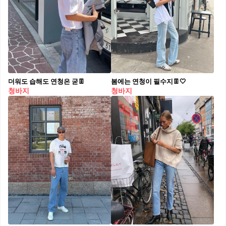
더워도 습해도 연청은 굳👖
봄에는 연청이 필수지👖🤍
청바지
청바지