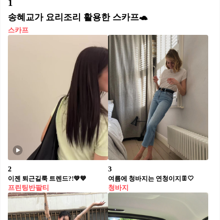
1
송혜교가 요리조리 활용한 스카프🐢
스카프
2
3
이젠 퇴근길룩 트렌드?!💚💙
여름에 청바지는 연청이지👖🤍
프린팅반팔티
청바지