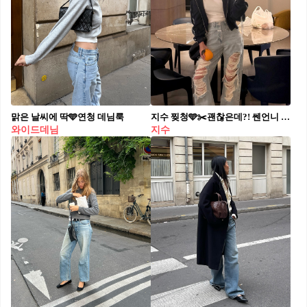
맑은 날씨에 딱🩵연청 데님룩
지수 찢청🩵✂️괜찮은데?! 쎈언니 코디말고,, 이런 코디 자주 보여줘요🍊 지수의 찢청과 후드 조합, 현실적인 워너비 룩입니다. 지수는 최근 SNS에 일상 셀카를 공개했습니다. 편안한 후드 집업 위에 그 찢청. 꾸안꾸 정보를 알려드립니다. 1. 마리떼, W 디스트로이드 워싱 연청 데님 팬츠 지수가 입은 팬츠는 마리떼 프랑소와 저버 제품으로, 연청 워싱과 데미지가 돋보입니다. 가격은 219,000원으로 실루엣 완성도가 높습니다. 2. 에프에이디, 레이스 크롭 후디 집업 후드는 에프에이디(FAD) 레이스 후디 집업으로, 가격은 정가 128,000원입니다. 레이스와 크롭 기장이 조화를 이루며 찢청과도 잘 어울립니다.
와이드데님
지수