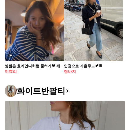
셍젬은 효리언니처럼 쿨하게💙 세인트제임스의 스트라이프 티셔츠와 연청바지를 매치해 편안한 스타일링을 선보인 이효리. 영상 속 이효리는 포즈를 취하며 내추럴하면서도 힙한 매력을 뽐내고 있는데요. 자연스럽게 풀어헤친 머리와 민낯임에도 청순한 미모로 눈길을 끌었습니다.
연청으로 가을무드🍂👖
이효리
청바지
화이트반팔티