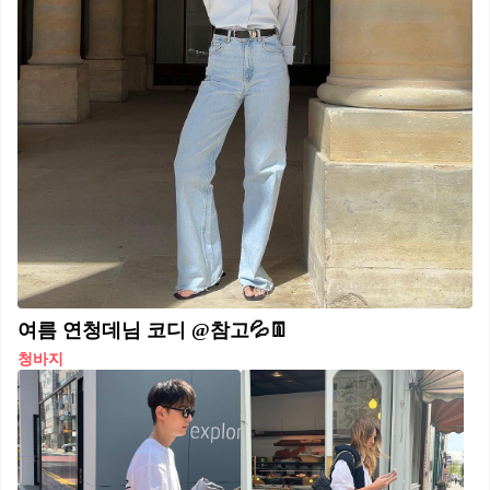
여름 연청데님 코디 @참고💦👖
청바지