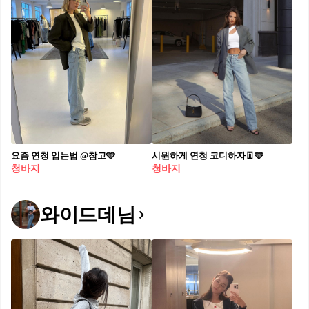
요즘 연청 입는법 @참고🩵
시원하게 연청 코디하자👖​🩵​
청바지
청바지
와이드데님