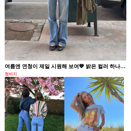
여름엔 연청이 제일 시원해 보여💙 밝은 컬러 하나로 산뜻하게 코디해보세요👖💡
청바지