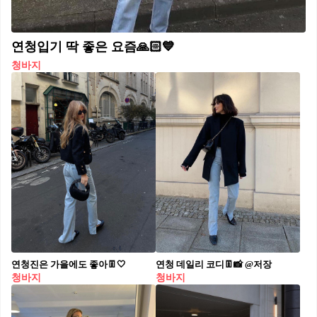
연청입기 딱 좋은 요즘🙏🏻💙
청바지
연청진은 가을에도 좋아👖🤍
연청 데일리 코디👖📸 @저장
청바지
청바지