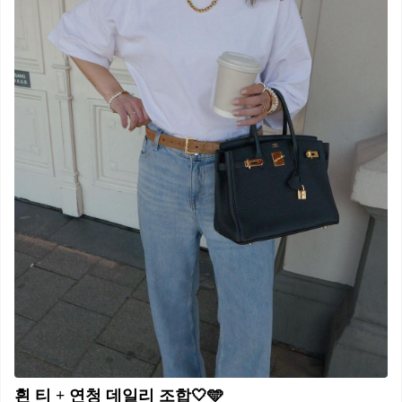
흰 티 + 연청 데일리 조합🤍🩵​