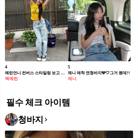
4
5
예린언니 컨버스 스타일링 보고 예며들었다👟
제니 애착 연청바지🩵🤍그거 뭔데?!
백예린
제니
필수 체크 아이템
청바지