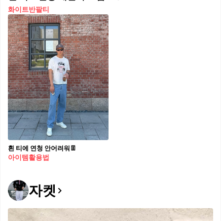
화이트반팔티
흰 티에 연청 안어려워👖
아이템활용법
자켓