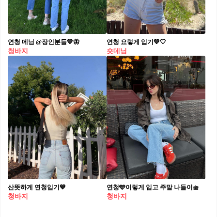
연청 데님 @장인분들💙🦋
연청 요렇게 입기💙🤍
청바지
숏데님
산뜻하게 연청입기💙
연청🩵이렇게 입고 주말 나들이🧺
청바지
청바지