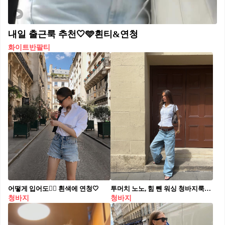
내일 출근룩 추천🤍🩵흰티&연청
화이트반팔티
어떻게 입어도👍🏻 흰색에 연청🤍
투머치 노노, 힘 뺀 워싱 청바지룩👖 힘 뺀 코디로 감성 챙기기, 워싱 들어간 청바지로 완성해 보세요💙
청바지
청바지