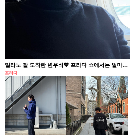
밀라노 잘 도착한 변우석💙 프라다 쇼에서는 얼마나 더 멋질지..밀라노 대첩 기대해❤️
프라다