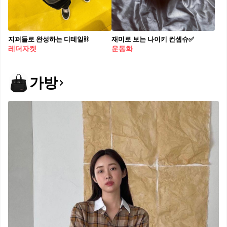
지퍼들로 완성하는 디테일⛓
재미로 보는 나이키 컨셉슈✅
레더자켓
운동화
가방