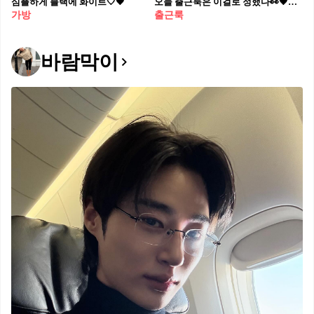
심플하게 블랙에 화이트🤍🖤
오늘 출근룩은 이걸로 정했다👀🖤 실패할 수가 없는 블레이저&데님👖브라운 빅백까지 더해👜
가방
출근룩
바람막이