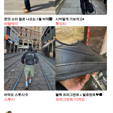
존맛 소리 절로 나오는 5월 바막🎛️⁠
시꺼멓게 가보자고♠⁠
바람막이
후드티
바막도 스투시💨
블랙 프라그먼트 x 발로란트🐦‍⬛
스투시
프라그먼트 디자인