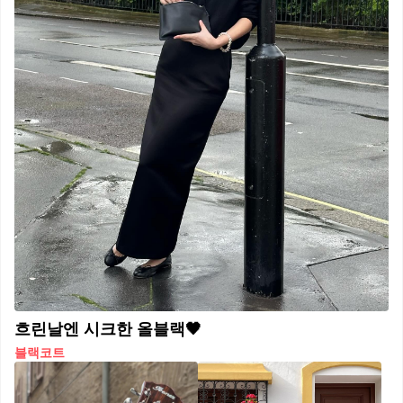
흐린날엔 시크한 올블랙🖤
블랙코트