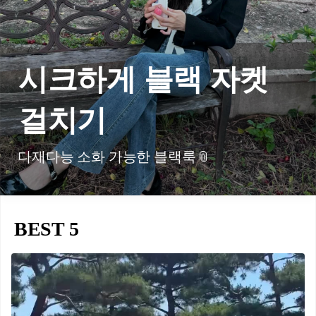
시크하게 블랙 자켓
걸치기
다재다능 소화 가능한 블랙룩📎
BEST 5