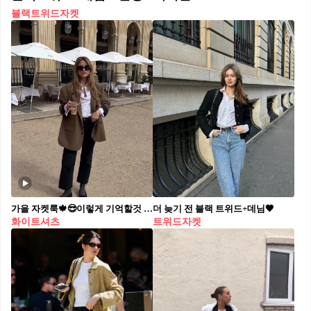
블랙트위드자켓
가을 자켓룩🍁😎이렇게 기억할것 브라운 자켓 + 슬랙스 + 플랫슈즈🤎🖤@베스트조합
더 늦기 전 블랙 트위드+데님🖤
화이트셔츠
트위드자켓