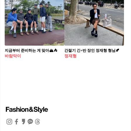
지금부터 준비하는 게 맞아🏔⛺️
간절기 긴+반 장인 정재형 형님🍂
바람막이
정재형