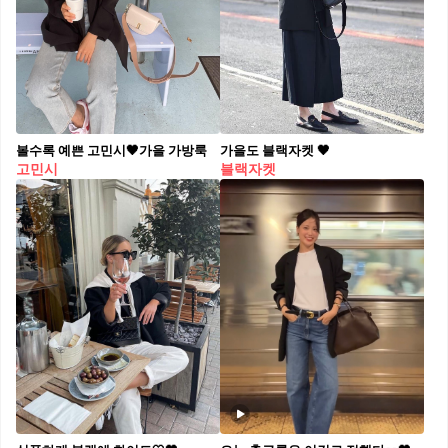
볼수록 예쁜 고민시🖤가을 가방룩
가을도 블랙자켓 🖤
고민시
블랙자켓