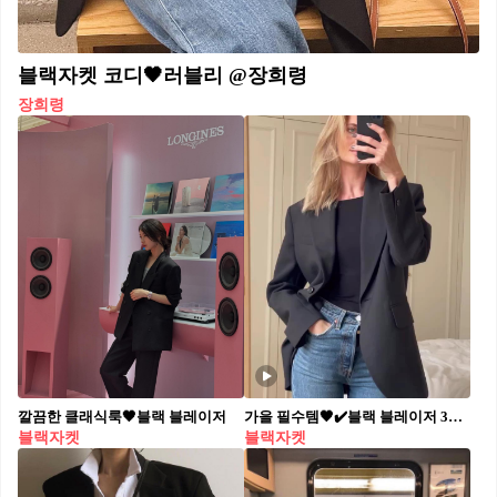
블랙자켓 코디🖤러블리 @장희령
장희령
깔끔한 클래식룩🖤블랙 블레이저
가을 필수템🖤✔️블랙 블레이저 3가지 돌려입는 방법 : 청바지, 슬랙스, 숏데님으로 미니멀룩3️⃣
블랙자켓
블랙자켓