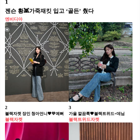
1
젠슨 황👾가죽재킷 입고 ‘골든’ 췄다
엔비디아
2
3
블랙자켓 장인 청아언니🖤💛예뻐
가을 깔끔룩🖤블랙트위드+데님
블랙자켓
블랙트위드자켓