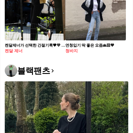
켄달제너가 선택한 간절기룩🖤💛 심플한데 고급스럽고, 꾸안꾸 같은 완성형😎 아이템 정보들 켄달 제너가 미니멀한 간절기룩으로 현실적 워너비를 보여줬습니다. 켄달 제너는 뉴욕 거리에서 베이지 컬러의 스웨이드 재킷으로 계절의 변화를 표현했습니다. 해당 아이템은 로에베(LOEWE)의 턴업 자켓으로, 크롭 기장과 구조감이 특징입니다. 가방은 더로우(The Row)의 누앙스 토트백으로, 부드러운 레더 텍스처와 여유 있는 쉐입이 전체 스타일을 단정하게 잡아주며 실용성과 감도를 동시에 보여줍니다. 슈즈는 더로우의 에바 발레리나 플랫입니다. 벨벳처럼 보이는 앙고라 소재가 클래식한 룩에 따뜻한 터치를 더하며, 블랙 컬러로 무게감을 잡아주었습니다. 사진: 1-7. 게티이미지
연청입기 딱 좋은 요즘🙏🏻💙
켄달 제너
청바지
블랙팬츠