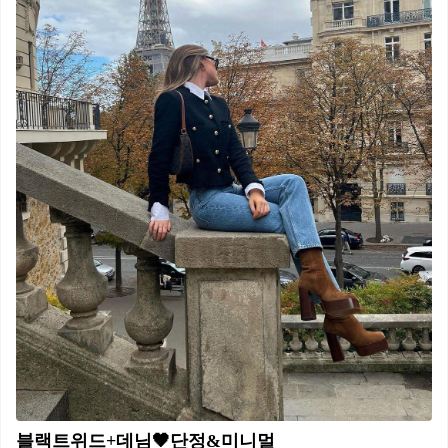
블랙트위드+데님🖤단정&미니멀