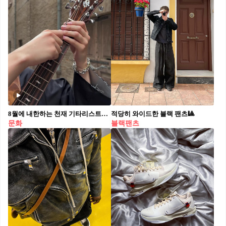
8월에 내한하는 천재 기타리스트🎸🔥@마르친
적당히 와이드한 블랙 팬츠🎱⁠
문화
블랙팬츠