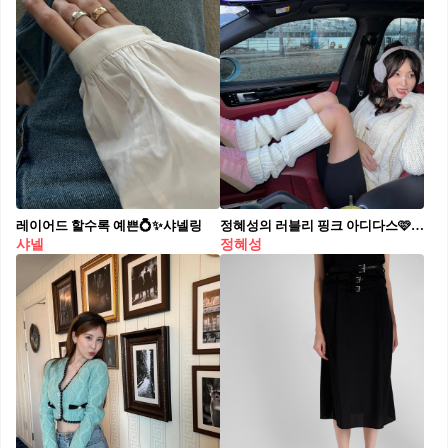
레이어드 할수록 예쁜💍✨샤넬링
정혜성의 러블리 핑크 아디다스🩷 아디다스 버뮤다 글로우 핑크👟🌸 다가오는 봄에 @딱이다
샤넬
정혜성