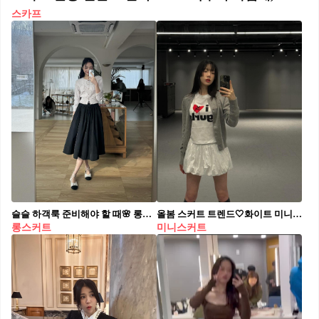
스카프
슬슬 하객룩 준비해야 할 때🌸 롱스커트로 봄 하객룩🤍결혼식 시즌 오기 전에 @준비해👏🏻
올봄 스커트 트렌드🤍화이트 미니 볼륨감 있는 벌룬 스커트나 프릴 스커트로 러블리한 봄코디☁️
롱스커트
미니스커트