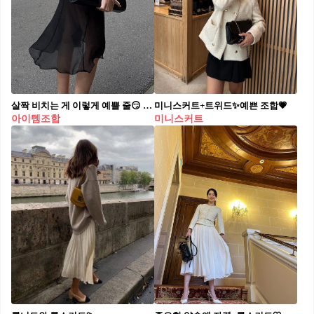
살짝 비치는 게 이렇게 예쁠 줄😏 겹치면 더 재밌는 시스루🩶🧚🏻봄 스타일링 키 포인트야 올봄, 시스루 스커트로 룩에 포인트를 더해보는 건 어때요? 살짝 비치는 소재가 은근한 섹시미와 여성스러움을 더해 룩을 특별하게 만들어 줍니다. 특히 레이어드 해서 다양한 스타일로 연출할 수 있고, 생동감 있는 룩을 완성할 수 있습니다. 맥시 기장의 시스루 스커트는 우아하고 페미닌한 실루엣을 강조해 주는 반면, 미디 기장은 발랄하면서도 세련된 무드를 연출하죠. 시스루 레이어링을 활용해 올봄 스타일링에 감각적인 포인트를 더해보세요.
미니스커트+트위드✨예쁜 조합💗
아이템조합
미니스커트