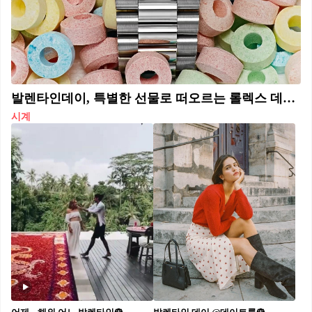
발렌타인데이, 특별한 선물로 떠오르는 롤렉스 데이-데이트 128239🩷🌸 고급스러움과 로맨틱한 디자인을 갖춘 롤렉스 데이-데이트, 그 중 매번 발렌타인데이에 최고의 선물로 주목받는 아이템이 있습니다. 발렌타인데이를 앞두고 롤렉스의 데이-데이트 128239 모델이 특별한 선물로 떠오르고 있습니다. 36mm 화이트 골드 케이스와 프레지던트 브레슬릿이 조화를 이루며, 핑크 오팔 다이얼과 다이아몬드 인덱스가 로맨틱한 감성을 더합니다. 데이-데이트는 1956년 출시 이후 세계적인 리더와 셀러브리티들의 사랑을 받아온 아이코닉한 모델입니다. 희소성과 품격을 갖춘 이 시계는 국내외 시계 애호가들 사이에서도 가치 있는 컬렉션으로 평가받고 있습니다. 소중한 이에게 영원한 가치를 선물하고 싶다면, 롤렉스 데이-데이트 128239는 최고의 선택이 될 것입니다. 시간이 지날수록 더욱 빛나는 이 타임피스는 사랑을 전하는 가장 품격 있는 방법이 될 것입니다.
시계