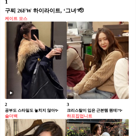
1
구찌 26FW 하이라이트, ‘그녀’🫡
케이트 모스
2
3
공부도 스타일도 놓치지 않아✨
크리스탈이 입은 근본템 뭔데?✨
숄더백
하프집업니트