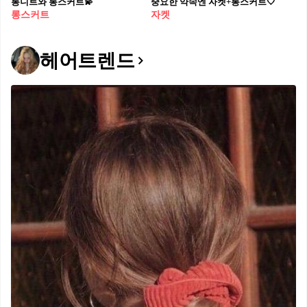
롱니트와 롱스커트💫
중요한 약속엔 자켓+롱스커트🤍
롱스커트
자켓
헤어트렌드