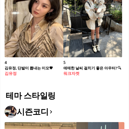
4
5
김유정, 단발미 뽑내는 미모💖 ⁠
애매한 날씨 걸치기 좋은 아우터?🔍
김유정
워크자켓
테마 스타일링
시즌코디