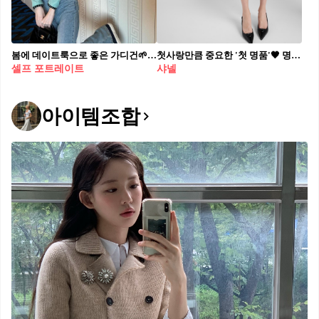
봄에 데이트룩으로 좋은 가디건🌱 셀프 포트레이트🖤 자켓처럼 보이는 가디건으로 단정하게💫
첫사랑만큼 중요한 '첫 명품'🖤 명품은 가격대라는 높은 진입 장벽이 있는 만큼 확고한 취향을 갖고 있지 않는 이상 제품 선정에 있어 고민이 많이 드는데요. 입문템으로 이미 입증된 스테디셀러 명품 입문템을 추천해 드리려고 합니다. 첫 단추를 잘 꿰야 앞으로 더욱 럭셔리 패션에 재미를 느끼실 수 있을 테니까요. 1. 샤넬 클래식 스몰 플랩 지갑 1백45만원 - 때타지 않는 색상에 질리지 않는 클래식한 디자인! 명품 지갑이 처음이라면 꼭 필요한 기준이에요. 2. 보테가베네타 미니 조디백 3백70만 원대 - 명품 장인의 손길을 느낄 수 있는 기법이 들어간 백으로서 유연한 쉐입이 특징입니다. 오래 들수록 더욱 편안하다는 걸 느낄 거예요. 3. 프라다 브러시드 가죽 슬링백 펌프스 1백62만원 - '악마는 프라다를 입는다'라는 영화 제목이 괜히 있는 게 아니겠죠? 스타일리시함의 절정인 프라다 힐! 클래식하고 아찔한 매력이 포인트에요.
셀프 포트레이트
샤넬
아이템조합