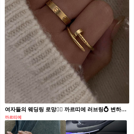
여자들의 웨딩링 로망👰‍♀️ 까르띠에 러브링💍 변하지 않는 사랑을 의미🫰 @갖고싶다
까르띠에