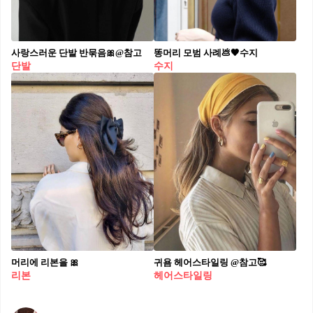
사랑스러운 단발 반묶음🎀@참고
똥머리 모범 사례💩🖤수지
단발
수지
머리에 리본을 🎀
귀욤 헤어스타일링 @참고🥰
리본
헤어스타일링