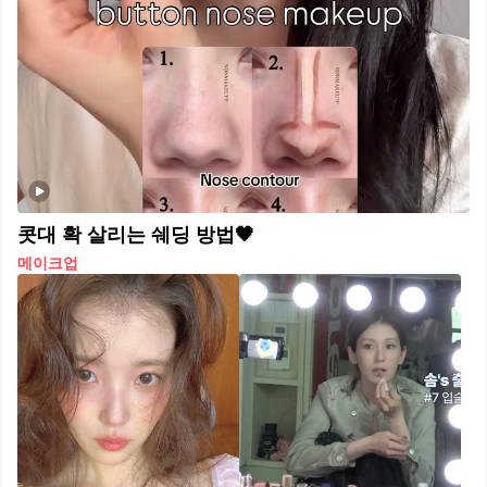
콧대 확 살리는 쉐딩 방법🖤
메이크업