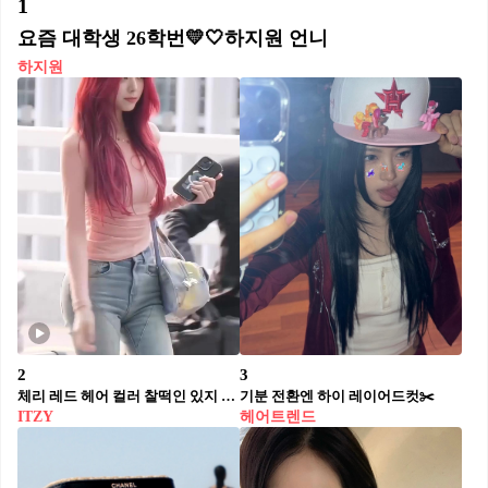
1
요즘 대학생 26학번💛🤍하지원 언니
하지원
2
3
체리 레드 헤어 컬러 찰떡인 있지 유나🍒❤️ 원숄더탑에 스키니진👖 독보적 아우라
기분 전환엔 하이 레이어드컷✂️
ITZY
헤어트렌드