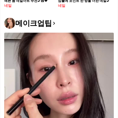
예쁜 봄 네일아트 추천💅🏻💖
심플에 포인트 한 방울 더한 네일💅
네일
네일
메이크업팁