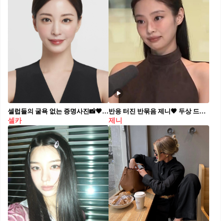
셀럽들의 굴욕 없는 증명사진📸🖤 헤어스타일링부터 메이크업까지@참고해✅
반응 터진 반묶음 제니🤎 두상 드러낼수록 미모 포텐 터지는 @제니
셀카
제니