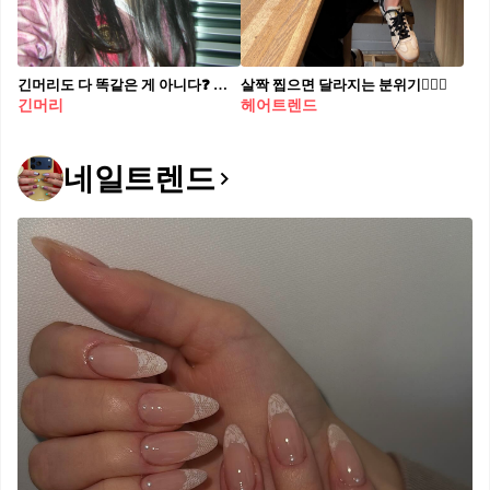
긴머리도 다 똑같은 게 아니다❓ 얼굴형별 찰떡 긴머리 스타일링 찾기🧐 1. 긴 생머리 계란형, 둥근형 - 이목구비가 조화로운 얼굴형에 잘 어울리며, 깔끔하고 청순한 느낌 2. 굵은 웨이브 모든 얼굴형 - 부드러운 곡선이 다양한 얼굴형을 커버, 여성스럽고 자연스러운 느낌 3. 묶음 머리 둥근형, 각진 얼굴형 - 얼굴형을 또렷하게 잡아주며, 시원하고 세련된 인상 4. 히피펌 계란형, 각진 얼굴형 - 자유롭고 빈티지한 느낌 + 강한 인상을 부드럽게 완화해주는 효과
살짝 찝으면 달라지는 분위기👱🏻‍♀️
긴머리
헤어트렌드
네일트렌드