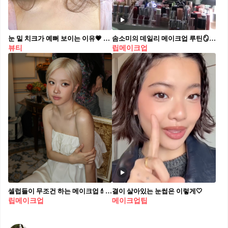
눈 밑 치크가 예뻐 보이는 이유💗 복숭아 머금은 듯 은은한 치크 메이크업🍑🪞 요즘 셀럽들이 자주 하는 메이크업 포인트는 바로 눈 밑 치크입니다. 눈동자 아래를 중심으로 볼 중앙까지 물든 듯 퍼뜨리는 방식인데요. 이렇게 연출하면 시선이 얼굴 중앙으로 모이면서 중안부가 짧아 보이는 효과를 줄 수 있습니다. 콧잔등이나 치크 윗부분까지 자연스럽게 블렌딩하면 훨씬 부드러운 분위기를 살릴 수 있죠. 마무리로 은은한 펄이나 하이라이터를 더해, 맑은 물광 메이크업처럼 연출해보세요.
솜소미의 데일리 메이크업 루틴🪞 바쁜 출근 준비에도 빠지지 않는 필수템 3가지💄🤍 전소미의 메이크업 아이템, 지금 바로 소개해드릴게요. 1. 글맆 휴 스프레드 스틱, 1만 원대 글맆만의 이모션 컬러를 더해 자연스럽고 생기 있는 혈색을 표현할 수 있습니다. 치크와 립 등 다양하게 활용하기 좋은 멀티 스틱입니다. 2. 슈바츠코프 갓투비 브로우 앤 엣지스 2-in-1 젤, 3만 원대 브로우와 헤어라인을 깔끔하게 정돈해주는 투인원 젤입니다. 투명한 젤 타입으로 빠르게 마르며, 끈적임 없이 자연스럽게 고정되는 것이 특징입니다. 3. 주디돌 하이드레이팅 립 오일 01 피치 에센셜, 3만 원대 촉촉한 에센스를 머금은 듯한 제형으로 맑고 윤기 있는 립을 연출해주는 글로시 립글로스입니다.
뷰티
립메이크업
셀럽들이 무조건 하는 메이크업💄 요즘 중안부 짧은 얼굴이 유행하면서 메이크업에도 변화가 찾아왔는데요. 셀럽들이 자주 하는 메이크업 팁 4가지를 알려드릴게요!✨ 1. 애교살 음영 2. 눈 밑 블러셔 3. 오버립 4. 콧망울 하이라이터
결이 살아있는 눈썹은 이렇게🤍
립메이크업
메이크업팁