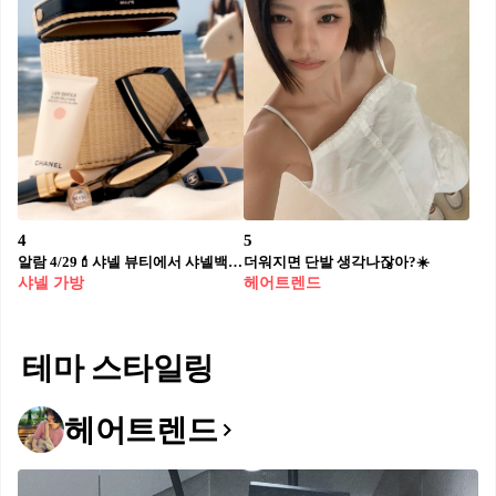
4
5
알람 4/29💄샤넬 뷰티에서 샤넬백 받기
더워지면 단발 생각나잖아?☀️
샤넬 가방
헤어트렌드
테마 스타일링
헤어트렌드