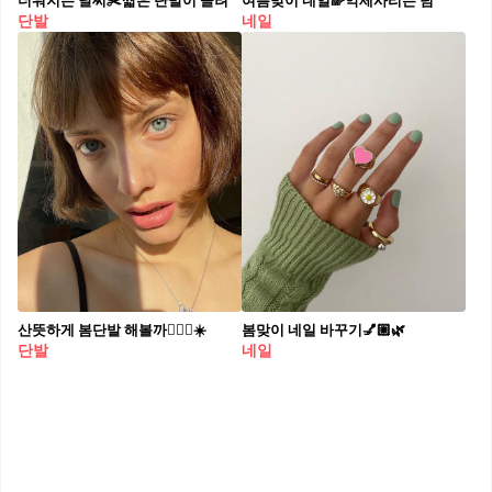
더워지는 날씨✂️짧은 단발이 끌려
여름맞이 네일🌈악세사리는 덤
단발
네일
산뜻하게 봄단발 해볼까💇🏻‍♀️☀️
봄맞이 네일 바꾸기💅🏼🌿
단발
네일