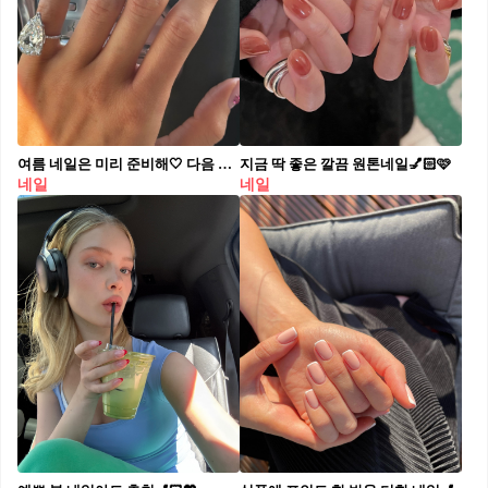
여름 네일은 미리 준비해🤍 다음 네일은 젬스톤 네일 어때요?💎🌟 올여름 자주 보이는 네일은 젬스톤 네일입니다. 투명하거나 내추럴한 베이스 위에 작은 컬러 스톤을 얹어 반짝이는 무드를 더하는 스타일인데요. 과하게 꾸민 느낌보다는 가볍게 포인트를 얹은 듯한 분위기가 더 예쁘게 느껴집니다. 특히 꽃 모양의 알록달록한 스톤 조합은 여름 특유의 산뜻한 무드와도 잘 어울리죠. 데일리 네일에 특별한 포인트를 주고 싶다면, 젬스톤 네일에 도전해보세요.
지금 딱 좋은 깔끔 원톤네일💅🏻🩷
네일
네일