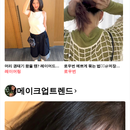
머리 권태기 왔을 땐? 레이어드💇🏻‍♀️ 애매한 기장엔 잘 어울리는 중단발 레이어드하자💛✨
로우번 예쁘게 묶는 법👱‍♀️@저장💚 한번 보고 모르겠다면 느린 버전 보고 따라해🪄
레이어링
로우번
메이크업트렌드