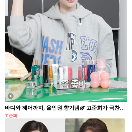
바디와 헤어까지, 올인원 향기템🌿 고준희가 극찬한 헤어 퍼퓸, 하단에서 확인해 보자💚✨ 고준희가 예전부터 사용하며 추천했던 향기템은 바이레도 모하비 고스트입니다. 바이레도 모하비 고스트는 미국 모하비 사막에서 영감을 받은 시그니처 향을 담은 헤어 퍼퓸입니다. 젠더리스한 매력이 느껴지는 플로럴과 머스크, 우디 베이스가 부드럽게 어우러진 향입니다. 가벼운 포뮬러로 머릿결 처짐 없이 사용할 수 있으며, 헤어는 물론 바디와 옷에도 활용 가능한 멀티 아이템입니다.
고준희