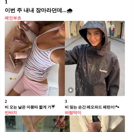
1
이번 주 내내 장마라던데...🌧️
레인부츠
2
3
비 오는 날은 아묻따 짧게 가☔️
비 맞는 순간 레오파드 패턴이!🐾
반바지
바람막이