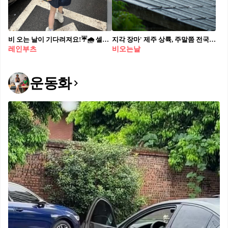
비 오는 날이 기다려져요!☔️🌧️ 셀럽들의 레인코트 코디모음.zip🕵🏻‍♀️
지각 장마' 제주 상륙, 주말쯤 전국 확대🌧️⁠ ⁠ 30일 밤 제주를 시작으로 올해 장마가 본격화될 전망입니다. 남부지방은 7월 1일 새벽 첫 장맛비가 예상되며, 평년보다 제주는 11일, 남부는 8일 늦은 시작입니다. ⁠ ⁠ 이번 주말부터는 중부지방까지 장마철에 돌입할 것으로 예상되는 가운데, 금요일인 7월 3일에는 전남, 4일은 충청 이남, 6일은 전국에 비가 예보됐습니다.⁠
레인부츠
비오는날
운동화