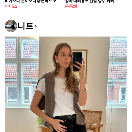
비가오나 눈이오나 @컨버스 ✨
장마 대비용☔️ 신발 방수 커버
컨버스
운동화
니트