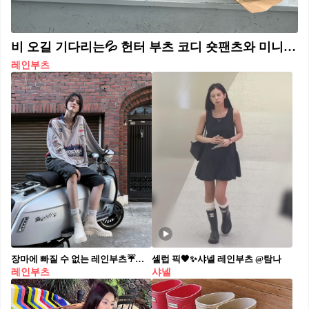
비 오길 기다리는💦 헌터 부츠 코디 숏팬츠와 미니 원피스에 매치하는 클래식 레인부츠 룩💧🖤 비오는날에도 스타일을 살리는 필수템 헌터부츠입니다. 헌터 부츠의 글로스 웰리 디자인은 광택 있는 마감과 뒷부분의 조절 가능한 버클 디테일 여성스러운 무드를 강조하며 맞춤형 핏을 완성합니다. 스트라이프 패턴의 복서팬츠와 매치하면 경쾌하고 발랄한 분위기의 장마 패션을 연출할 수 있습니다. 헌터의 새로운 아이콘인 오리지널 2.0 톨 부츠는 빅로고와 청키한 아웃솔이 돋보이는 제품입니다. 활동성을 고려한 여유로운 실루엣과 충격 흡수 기능을 갖춘 몰드 아웃솔은 장시간 착용에도 편안함을 제공합니다. 1956년부터 이어져 온 오리지널 라인은 헌터의 상징적인 디자인으로 지금까지도 전 세계적으로 사랑받고 있습니다. 그린 컬러는 자연스러우면서도 포인트가 되며, 미니 원피스나 쇼츠와 매치하면 장마철에도 변함없는 스타일을 보장합니다.
레인부츠
장마에 빠질 수 없는 레인부츠☔️🤍 비 오는 날에도 스타일과 실용성을 모두 잡는 데일리 아이템✨
셀럽 픽🖤✨샤넬 레인부츠 @탐나
레인부츠
샤넬