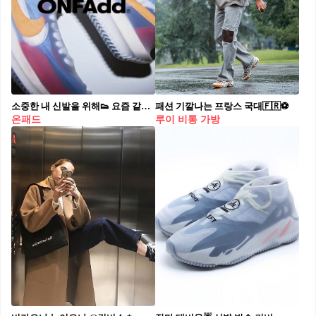
소중한 내 신발을 위해👟 요즘 같이 언제 비올지 모르는 날씨에 필수템 ☔
패션 기깔나는 프랑스 국대🇫🇷⚽️
온패드
루이 비통 가방