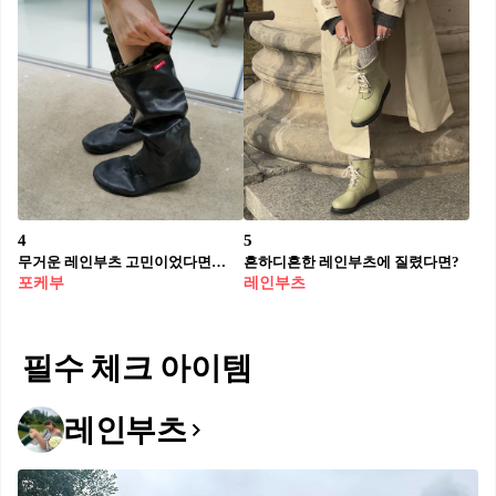
4
5
무거운 레인부츠 고민이었다면🙋🏻‍♀️☔️
흔하디흔한 레인부츠에 질렸다면?
포케부
레인부츠
필수 체크 아이템
레인부츠