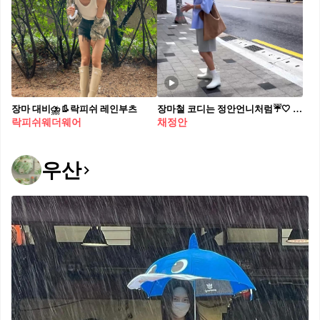
장마 대비⛈️👢락피쉬 레인부츠​
장마철 코디는 정안언니처럼☔️🤍 트렌드인 농구바지에 미들 레인부츠👢갤뎁 모자로 포인트🧢
락피쉬웨더웨어
채정안
우산