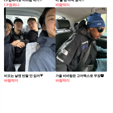
CP컴퍼니로 비바람 막기☔️
비 올 땐 바막 챙겨☔️
CP컴퍼니
바람막이
비오는 날엔 반팔 안 입어☔
가을 비바람은 고어텍스로 무장🥷
바람막이
바람막이