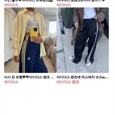
이건 필수🖤아디다스 트랙팬츠3️⃣
아디다스 숏팬츠@미리 챙겨🏃‍♀️💙
아디다스
아디다스
다시 온 유행💙💛아디다스 팬츠 기본 셔츠와 함께 매치하면 힙한 원마일웨어✔️✨@완성이야
아디다스 팬츠에 믹스매치 슈즈🥿 뻔한 운동화 말고 트렌디한 아이템 코디👏 @참고해✔️ 1. 플랫슈즈 2. 슬리퍼, 샌들 3. 로퍼 4. 롱부츠
아디다스
아디다스 팬츠