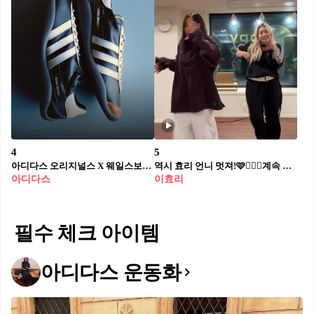
4
5
아디다스 오리지널스 X 웨일스보너⁉️💸
역시 효리 언니 멋져!🩷🧘🏻‍♀️계속 쳐줘요
아디다스
이효리
필수 체크 아이템
아디다스 운동화