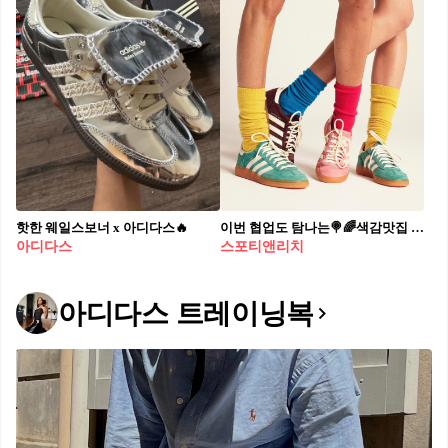
핫한 웨일스보너 x 아디다스🔥​
이번 협업도 탐나는🍭🌈색감맛집 아디다스 x 스포티앤리치 핸드볼 스페지알👟 5/23(목) 발매🗓️
아디다스
스포티앤리치
아디다스 트레이닝복