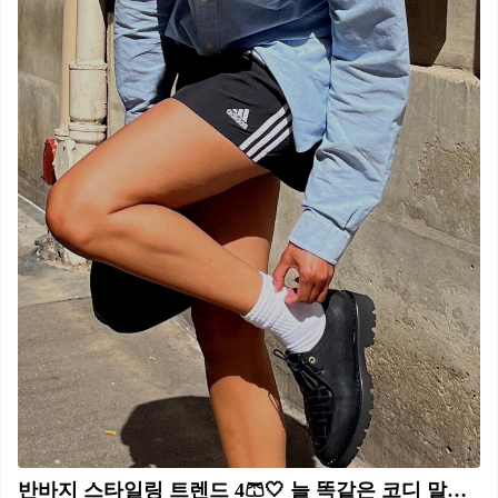
반바지 스타일링 트렌드 4🩳🤍 늘 똑같은 코디 말고 반바지마다 다양하게 즐겨요🤍✨ 1. 아디다스 쇼츠에 셔츠 믹스매치하여 힙하게 2. 데님 버뮤다 팬츠에 검정색 탑 매치하여 미니멀하게 3. 흰색 상의와 흰 반바지 매치한 올화이트룩으로 클래식하게 4. 블레이저와 하프 슬랙스 셋업으로 포멀하게