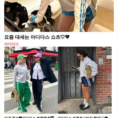
요즘 대세는 아디다스 쇼츠🤍💙
아디다스