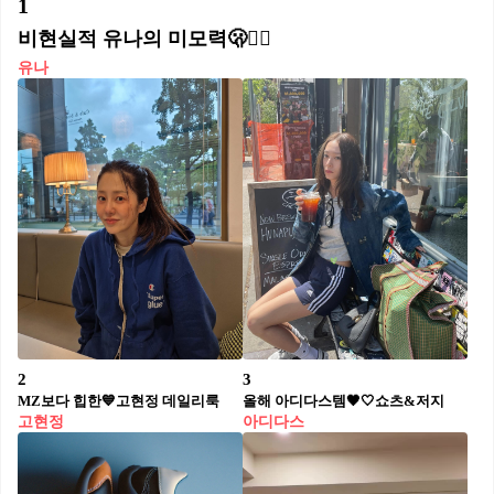
1
비현실적 유나의 미모력🫢❤️‍🔥
유나
2
3
MZ보다 힙한💙고현정 데일리룩
올해 아디다스템🖤🤍쇼츠&저지
고현정
아디다스