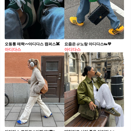
오동통 매력〰️아디다스 캠퍼스👾​
요즘은 @노랑 아디다스👟💛
아디다스
아디다스