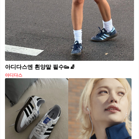
아디다스엔 흰양말 필수👟🧦
아디다스