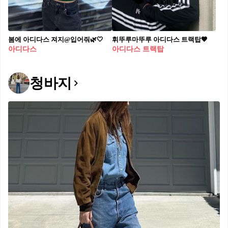
봄에 아디다스 져지@입어줘🌿🤍​
휘뚜루마뚜루 아디다스 트랙탑🖤
아디다스
아디다스 트랙탑
청바지