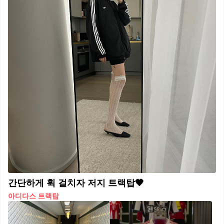
간단하게 휙 걸치자 저지 트랙탑🖤
아디다스 트랙탑