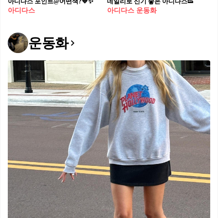
아디다스 포인트@어떤색?💙✨
데일리로 신기 좋은 아디다스👟
아디다스
아디다스 운동화
운동화