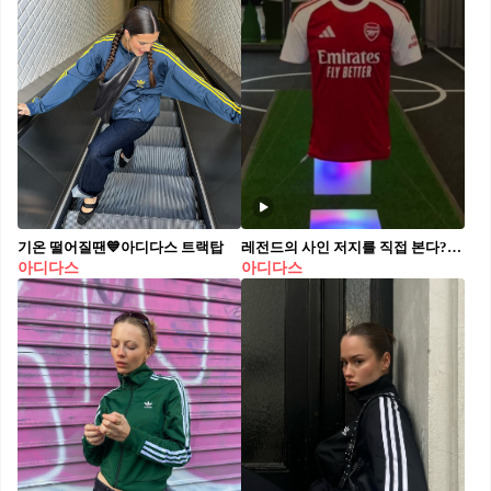
기온 떨어질땐💙아디다스 트랙탑
레전드의 사인 저지를 직접 본다?! 지금 한남동에선 아디다스 오리지널스와 퍼포먼스의 정면 승부🔥 서울 한남동에 시즌별 체험형 팝업 스토어 ‘아디다스 한남’ 오픈 ‘스포츠와 패션이 만나는 공간’. 아디다스는 서울 한남동에 브랜드의 두 축인 오리지널스와 스포츠 퍼포먼스를 이원화한 팝업 스토어 ‘아디다스 한남’을 10월 12일까지 운영합니다. 대사관과 갤러리들이 즐비한 이국적인 분위기의 거리 위에서 아디다스는 공간 그 자체를 브랜드의 메시지로 삼았습니다. 두 개의 마주 선 건물은 각각 오리지널스와 스포츠 퍼포먼스를 상징하는데요. 블랙과 실버 파사드가 뚜렷한 대비를 이루며, 오리지널스 매장은 거칠고 미래적인 무드를, 퍼포먼스 매장은 스타디움 같은 압도적인 분위기를 자아냅니다. 이 팝업은 시즌별 몰입형 캠페인도 함께 운영됩니다. 7~8월은 풋볼, 9월은 러닝을 주제로 레전드 선수 친필 사인 저지 전시, 저지 커스터마이징, 웰컴 기프트, 무료 셀피 인화 등 관람과 참여가 동시에 가능한 이벤트가 다채롭게 구성돼 있습니다. #아디다스 #아디다스팝업 #퍼포먼스 #오리지널스 #한남동 영상: 패션앤스타일, 아디다스 @adidaskr
아디다스
아디다스