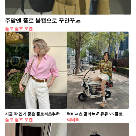
주말엔 폴로 볼캡으로 꾸안꾸🧢
폴로 랄프 로렌
지금 딱 입기 좋은 폴로셔츠🎠🌸
럭비셔츠 골라🐎💕 뮤뮤 VS 폴로
폴로 랄프 로렌
럭비티