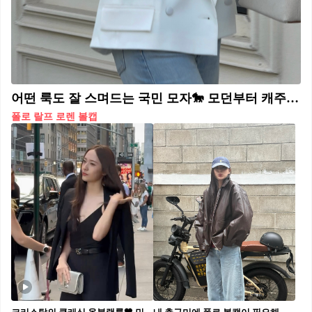
어떤 룩도 잘 스며드는 국민 모자🐎 모던부터 캐주얼까지, 폴로 볼캡이면 스타일 보장돼👍🏻💙
폴로 랄프 로렌 볼캡