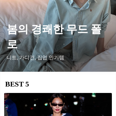
봄의 경쾌한 무드 폴
로
니트, 가디건, 집업 인기템
BEST 5