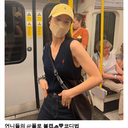
언니들의 @폴로 볼캡🧢💛코디법