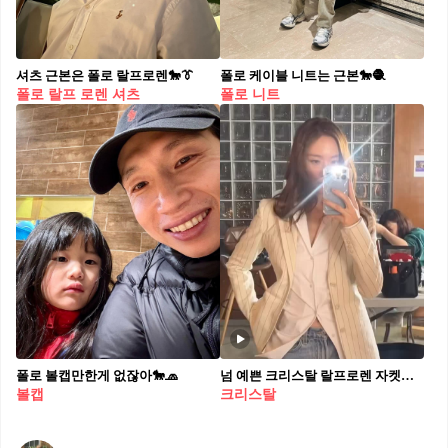
셔츠 근본은 폴로 랄프로렌🐎👔⁠
폴로 케이블 니트는 근본🐎🧶​
폴로 랄프 로렌 셔츠
폴로 니트
폴로 볼캡만한게 없잖아🐎🧢⁠
넘 예쁜 크리스탈 랄프로렌 자켓🤍💛일상 코디
볼캡
크리스탈