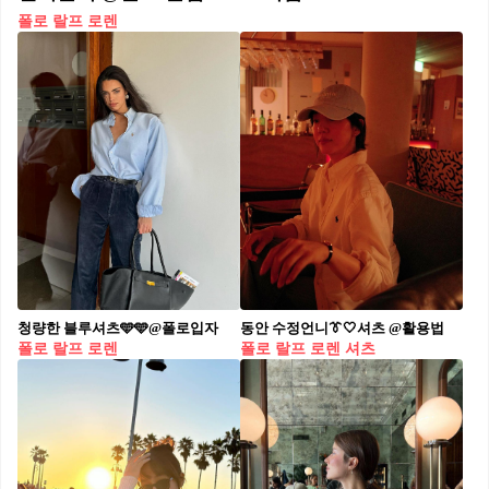
폴로 랄프 로렌
청량한 블루셔츠🩵🩵@폴로입자
동안 수정언니👔🤍셔츠 @활용법
폴로 랄프 로렌
폴로 랄프 로렌 셔츠