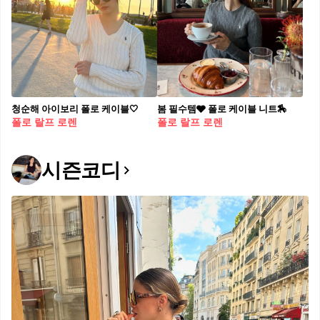
청순해 아이보리 폴로 케이블🤍
봄 필수템🩶 폴로 케이블 니트🏇
폴로 랄프 로렌
폴로 랄프 로렌
시즌코디