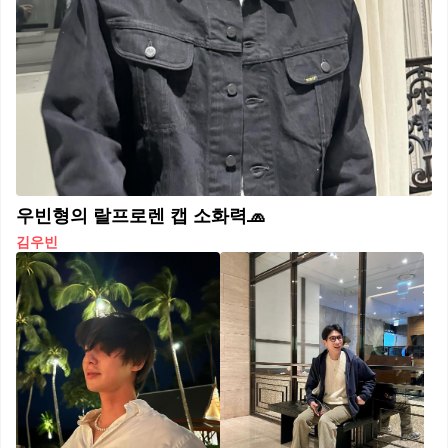
우빈형의 랄프로렌 캡 소화력🧢
김우빈