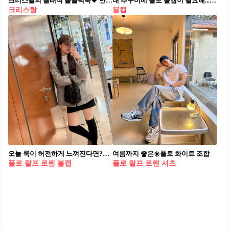
크리스탈의 클래식 올블랙룩🖤 민소매 + 슬랙스 조합하고, 어깨에 자켓 걸쳐서 포인트🤵🏻‍♀️🩶
내 추구미에 폴로 볼캡이 필요해...🧢 미니멀부터 페미닌까지 다 되는 💙👍🏻 폴로 볼캡 역시 근본이야
크리스탈
볼캡
오늘 룩이 허전하게 느껴진다면?🧢 심플한데 존재감은 확실한 폴로 볼캡👍🏻🐎 찐 데일리템이야
여름까지 좋은☀️폴로 화이트 조합⁠
폴로 랄프 로렌 볼캡
폴로 랄프 로렌 셔츠