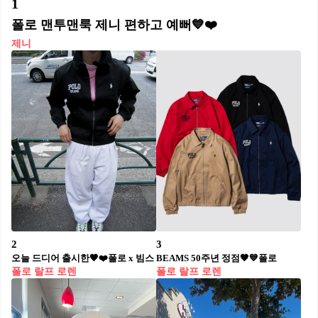
1
폴로 맨투맨룩 제니 편하고 예뻐💙❤️
제니
2
3
오늘 드디어 출시한🖤❤️폴로 x 빔스
BEAMS 50주년 정점🖤💙폴로
폴로 랄프 로렌
폴로 랄프 로렌