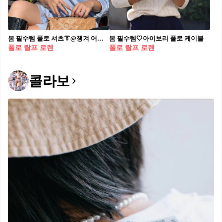
봄 필수템 폴로 셔츠👔@챙겨 어디에나 입기 좋은 폴로 셔츠🏇 하나쯤은 갖고 있어야지🩵
봄 필수템🤍아이보리 폴로 케이블
폴로 랄프 로렌
폴로 랄프 로렌
콜라보