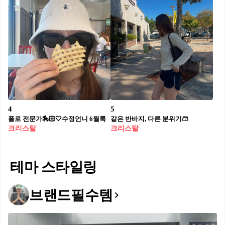
4
5
폴로 전문가🏇🏻🤍수정언니 6월룩
같은 반바지, 다른 분위기🩳
크리스탈
크리스탈
테마 스타일링
브랜드필수템