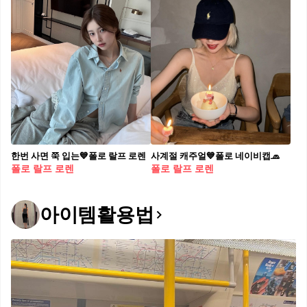
한번 사면 쭉 입는💙폴로 랄프 로렌
사계절 캐주얼💙폴로 네이비캡🧢
폴로 랄프 로렌
폴로 랄프 로렌
아이템활용법