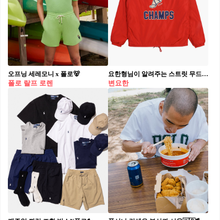
오프닝 세레모니 x 폴로🐻
요한형님이 알려주는 스트릿 무드🏁🔥 스트릿웨어부터 빈티지, 클래식까지 조합해서 스타일을 완성하는 변요한. 감각적인 믹스매치가 포인트. • 아이템 리스트 - 슈프림 x 벤슨레더스 자켓 그린(Supreme x Vanson Leathers Jacket Green) - 슈프림 베리타스 바시티 자켓 블랙(Supreme Veritas Varsity Jacket Black) - 에메 레온 도르 레이싱 자켓 옐로우(Aimé leon dore Racing Jacket Yellow) - 키스 x 뉴에라 뉴욕 양키스(Kith x New Era New York Yankees) - 폴로 코치 자켓 RL 2000 레드(Polo Ralph Lauren Coach Jacket RL 2000 Red) 오늘 뭐 입을지 고민되면 요한형님 스타일링 참고🕶️
폴로 랄프 로렌
변요한