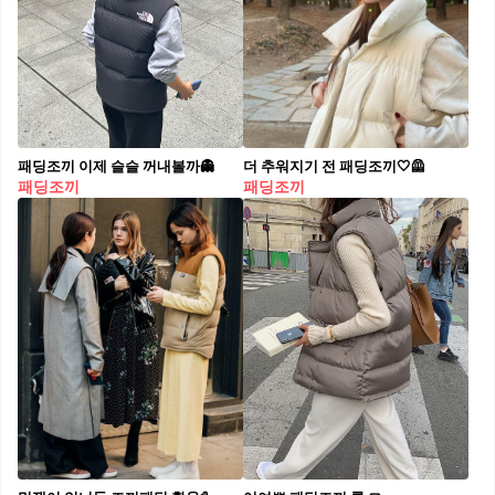
패딩조끼 이제 슬슬 꺼내볼까👻
더 추워지기 전 패딩조끼🤍🦺
패딩조끼
패딩조끼