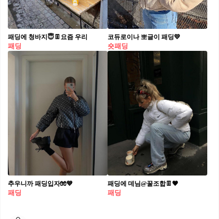
패딩에 청바지😇👖요즘 우리
코듀로이나 뽀글이 패딩💛
패딩
숏패딩
추우니까 패딩입자🧤💙
패딩에 데님@꿀조합👖🖤
패딩
패딩