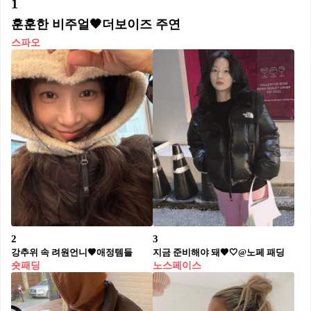
1
훈훈한 비주얼🖤더보이즈 주연
스파오
2
3
강추위 속 려원언니🤎애정템들
지금 준비해야 돼🖤🤍@노페 패딩
숏패딩
노스페이스