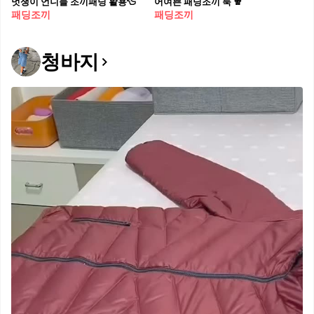
멋쟁이 언니들 조끼패딩 활용🦆
어여쁜 패딩조끼 룩 🧣
패딩조끼
패딩조끼
청바지