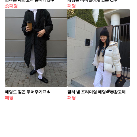
남다른 패딩코디 뽐내기😎🖤
패딩은 미니멀하게 입는 것💛
숏패딩
패딩
패딩도 질끈 묶어주기🤍⚓️
컬러 별 프리미엄 패딩🌈😎참고해
패딩
패딩