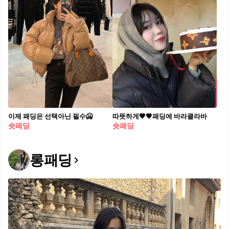
이제 패딩은 선택아닌 필수🥶
따뜻하게🤎🖤패딩에 바라클라바
숏패딩
숏패딩
롱패딩