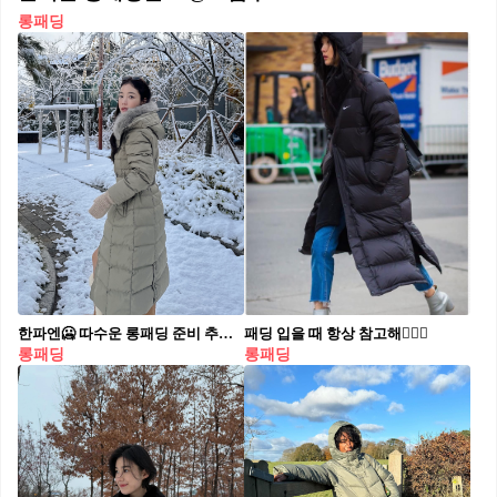
롱패딩
한파엔🥶 따수운 롱패딩 준비 추워질 땐 발목까지 덮는 롱패딩부터 꺼내 입으세요 💨🩶
패딩 입을 때 항상 참고해🙇🏻‍♀️
롱패딩
롱패딩