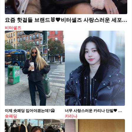
요즘 핫걸들 브랜드🐰💖비터셀즈 사랑스러운 세포 깨워보자🎀무신사 라이브@챙겨보자📱#광고 10월 16일 오늘, 오후 7시부터 8시까지 브랜드 비터셀즈의 무신사 라이브가 진행됩니다. 매 시즌마다 컨셉을 ‘스토리텔링’ 형태로 보여주는 비터셀즈는 이번 컬렉션에서 캘리포니아 퀸카 대학생의 여행 스토리를 메인 테마로 구성하여 선보였는데요. 트렌디하고 톡톡 튀는 비터셀즈의 23FW 상품을 오직 무신사 라이브에서만 다양한 사은품과 할인 혜택으로 만나볼 수 있습니다. 이번 라이브 이벤트에서는 뉴진스가 착용한 23FW 글로시 푸퍼 자켓과 같은 글로시 라인 제품을 단독 할인 혜택으로 제공한다고 하니 놓치지 마세요! 비터셀즈 무신사 라이브 일정 - 일정 : 2023년 10월 16일(월) - 시간 : 오후 19시~20시 까지 (약 1시간) 비터셀즈 라이브 상품 구매 시 사은품 증정 - 7만 원 이상 50명 한정 / BT 파리스 캡 (네이비) 증정 무신사 라이브 채팅 이벤트 사은품 증정 - 5명 한정/글로시 크롭 푸퍼 자켓- 실버 증정 - 5명 한정/하트 벌룬 스웻 셔츠 증정 - 5명 한정/체인 미니 백팩 (3Color 랜덤) 증정
비터셀즈
이제 숏패딩 입어야겠는데?🥶
너무 사랑스러운 카리나 단발🖤 숏패딩 + 미니스커트로 러블리 무드🆙✨
숏패딩
카리나