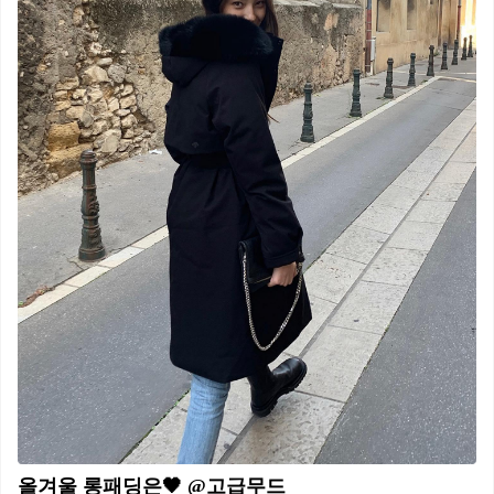
올겨울 롱패딩은🖤 @고급무드