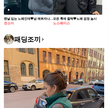
맨날 입는 노페인데🖤넘 예쁘자나 전소미 노페 공항패션, 패딩부츠에 슬랙스 등장?!🎿✈️
모든 룩에 찰떡🖤노페 검정 눕시
전소미
노스페이스
패딩조끼