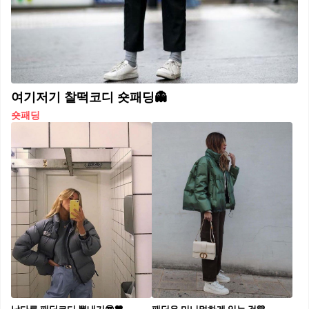
여기저기 찰떡코디 숏패딩👻
숏패딩