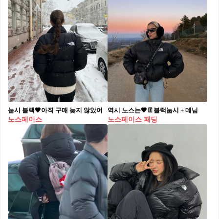
눕시 블랙🖤아직 구매 늦지 않았어
역시 노스는🖤👖블랙눕시 + 데님
노스페이스
노스페이스 패딩