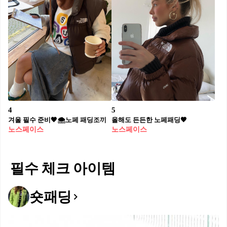
4
5
겨울 필수 준비🖤🌨️노페 패딩조끼
올해도 든든한 노페패딩🤎
노스페이스
노스페이스
필수 체크 아이템
숏패딩