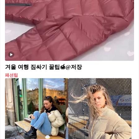
겨울 여행 짐싸기 꿀팁🍯@저장
패션팁