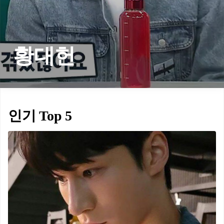
황대헌
인기 Top 5