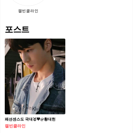
캘빈클라인
포스트
패션센스도 국대🥇💙@황대헌⁣
캘빈클라인