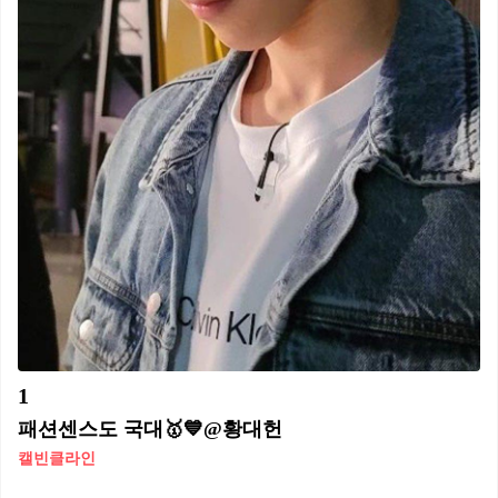
1
패션센스도 국대🥇💙@황대헌⁣
캘빈클라인