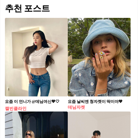
추천 포스트
요즘 이 언니가 @데님여신💙🤍
요즘 날씨엔 청자켓이 딱이야💙
데님자켓
캘빈클라인