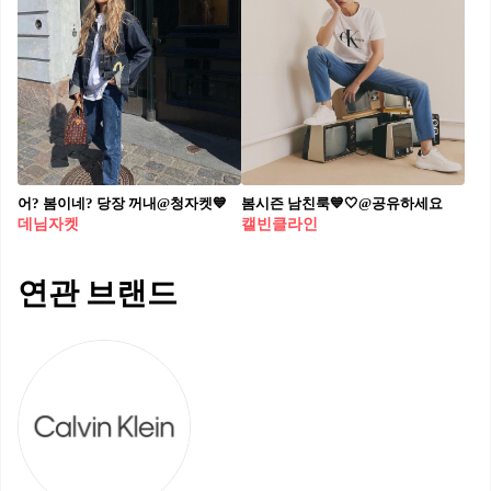
어? 봄이네? 당장 꺼내@청자켓💙
봄시즌 남친룩💙🤍@공유하세요
데님자켓
캘빈클라인
연관 브랜드