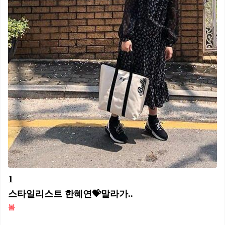
1
스타일리스트 한혜연💝말라가..
봄