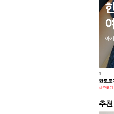
1
한로로가
시즌코디
추천