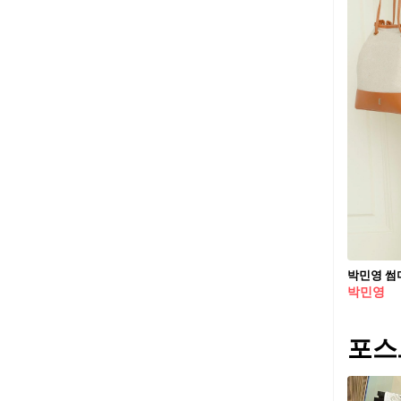
박민영 썸머
박민영
포스