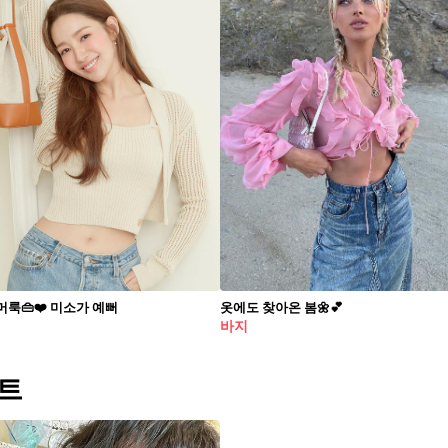
룩👜❤️ 미소가 예뻐
옷에도 찾아온 봄🌼💕
바지
트