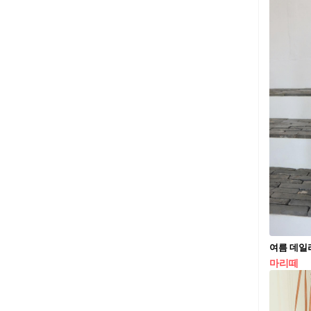
여름 데일
마리떼