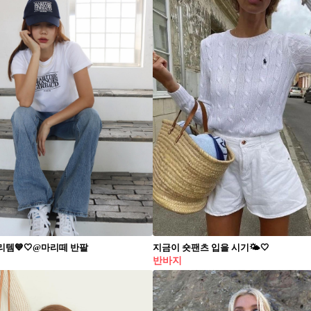
리템💙🤍@마리떼 반팔
지금이 숏팬츠 입을 시기🌤🤍
반바지