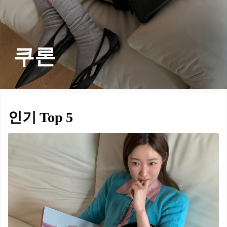
쿠론
인기 Top 5