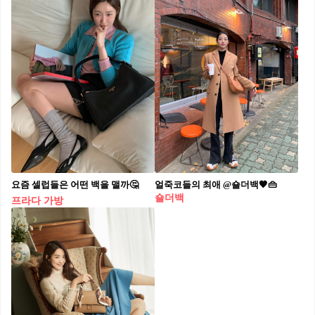
요즘 셀럽들은 어떤 백을 맬까🤔
얼죽코들의 최애 @숄더백🧡👜
숄더백
프라다 가방