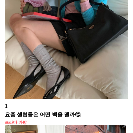
1
요즘 셀럽들은 어떤 백을 맬까🤔
프라다 가방