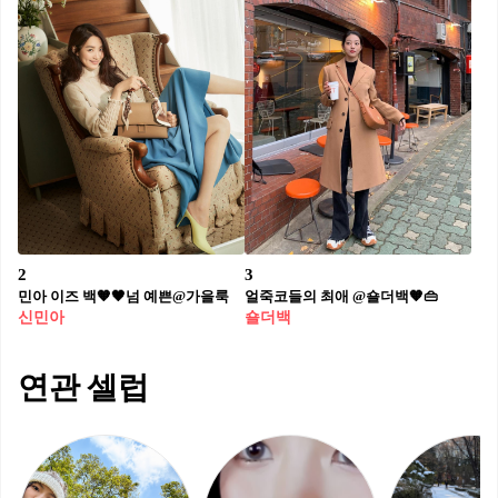
2
3
민아 이즈 백🧡🖤넘 예쁜@가을룩
얼죽코들의 최애 @숄더백🧡👜
신민아
숄더백
연관 셀럽