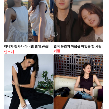
제니가 천사가 아니면 뭔데..👼🏻
결국 유경의 마음을 빼앗은 한 사람!
커플
민소매