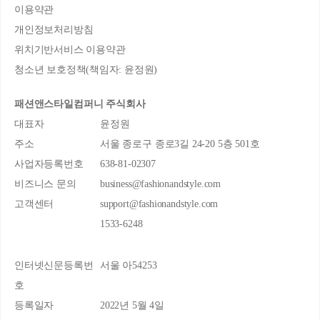
이용약관
개인정보처리방침
위치기반서비스 이용약관
청소년 보호정책(책임자: 윤정원)
패션앤스타일컴퍼니 주식회사
대표자
윤정원
주소
서울 종로구 종로3길 24-20 5층 501호
사업자등록번호
638-81-02307
비즈니스 문의
business@fashionandstyle.com
고객센터
support@fashionandstyle.com
1533-6248
인터넷신문등록번
서울 아54253
호
등록일자
2022년 5월 4일