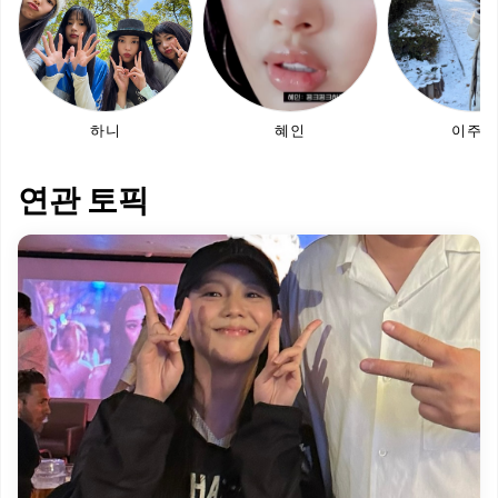
하니
혜인
이주연
연관 토픽