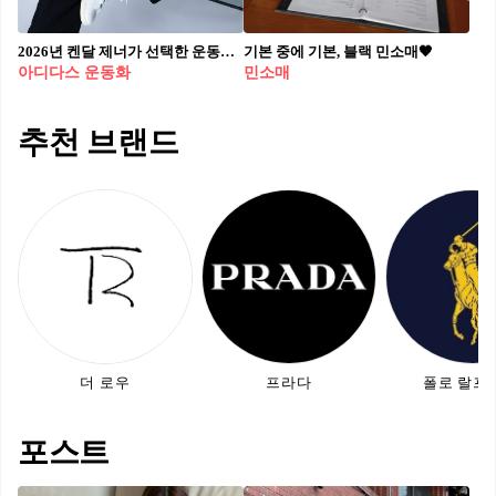
2026년 켄달 제너가 선택한 운동화👟
기본 중에 기본, 블랙 민소매🖤
아디다스 운동화
민소매
추천 브랜드
더 로우
프라다
폴로 랄프
포스트