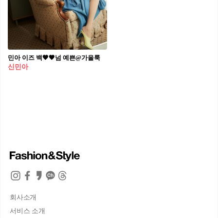
민아 이즈 백🧡🖤넘 예쁜@가을룩
신민아
회사소개
서비스 소개