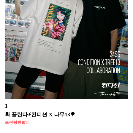
1
확 끌린다⚡컨디션 X 나무13🌳
프린팅반팔티