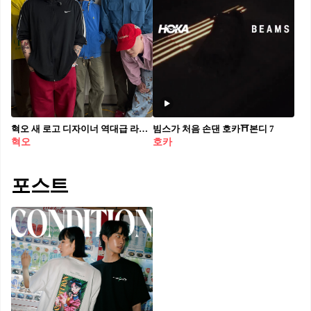
혁오 새 로고 디자이너 역대급 라인업
빔스가 처음 손댄 호카⛩️본디 7
혁오
호카
포스트