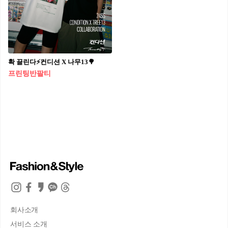
확 끌린다⚡컨디션 X 나무13🌳
프린팅반팔티
회사소개
서비스 소개