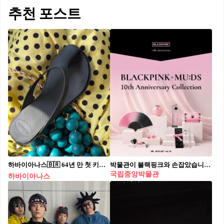
추천 포스트
하바이아나스🇧🇷 64년 만 첫 키튼 힐
박물관이 블랙핑크와 손잡았습니다 💗🏛️
국립중앙박물관
하바이아나스