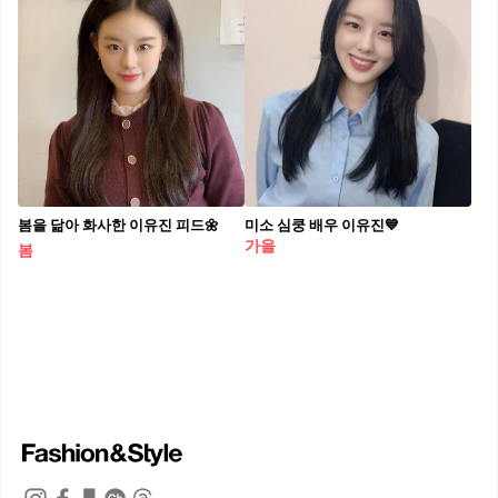
봄을 닮아 화사한 이유진 피드🌼
미소 심쿵 배우 이유진💙
가을
봄