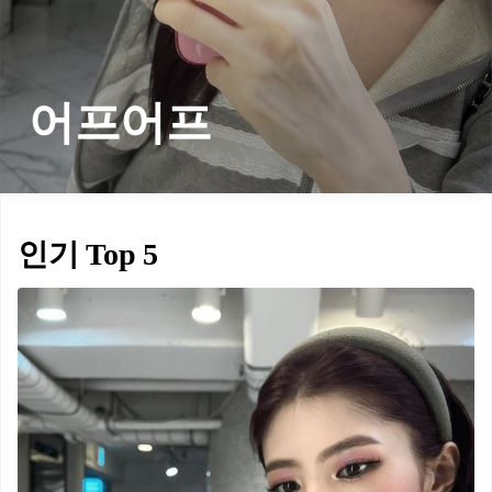
어프어프
인기 Top 5