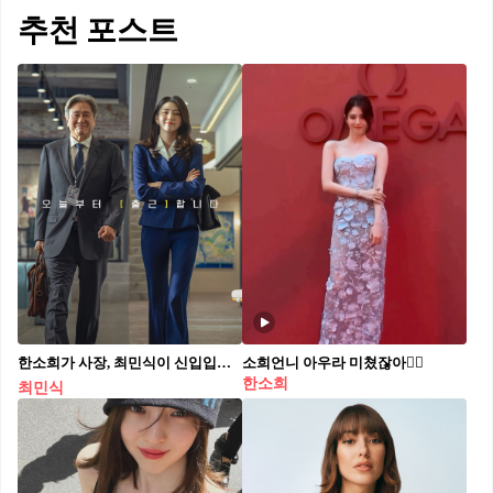
추천 포스트
한소희가 사장, 최민식이 신입입니다
소희언니 아우라 미쳤잖아❤️‍🔥
한소희
최민식