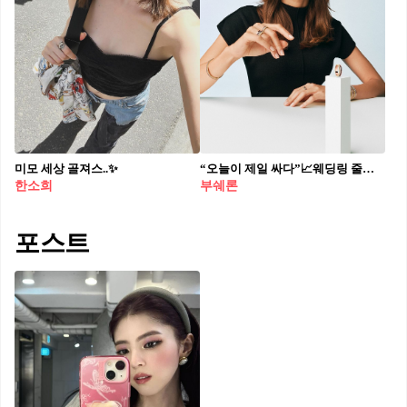
미모 세상 골져스..✨
“오늘이 제일 싸다”📈웨딩링 줄인상
한소희
부쉐론
포스트