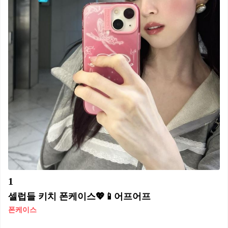
1
셀럽들 키치 폰케이스💖📱어프어프
폰케이스