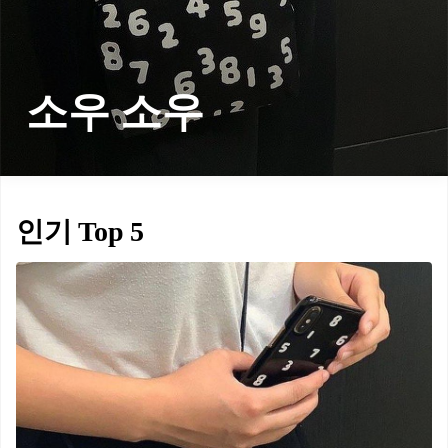
소우 소우
인기 Top 5