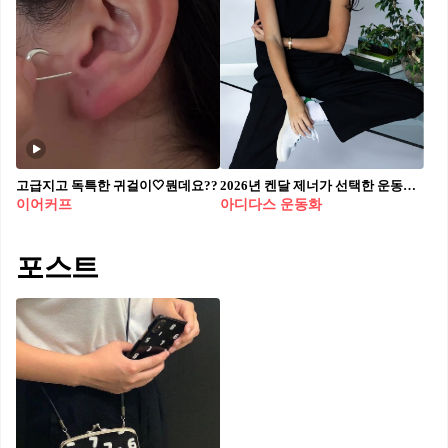
고급지고 독특한 귀걸이🤍뭔데요??
2026년 켄달 제너가 선택한 운동화👟
이어커프
아디다스 운동화
포스트