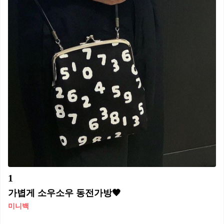
1
가볍게 소우소우 동전가방🖤
미니백