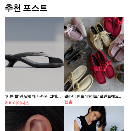
추천 포스트
‘키튼 힐‘만 달렸다, 나머진 그대로👠
왈라비 인솔 ‘라이트‘ 포인트에요💛❤️
신발
하바이아나스