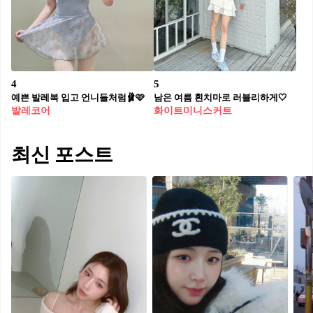
4
5
예쁜 발레복 입고 언니들처럼🩰🩷
남은 여름 흰치마로 러블리하게🤍
발레코어
화이트미니스커트
최신 포스트