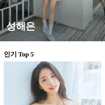
성해은
인기 Top 5