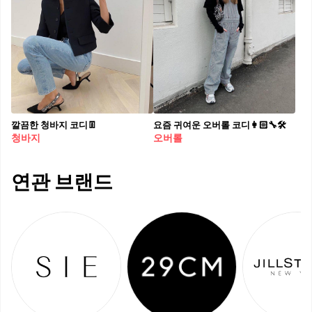
깔끔한 청바지 코디👖
요즘 귀여운 오버롤 코디👩🏻‍🔧🛠
청바지
오버롤
연관 브랜드