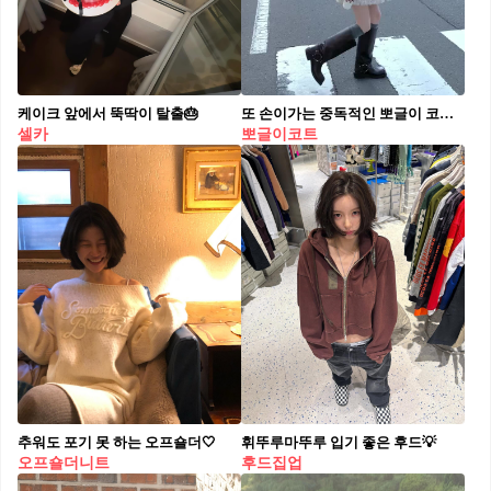
케이크 앞에서 뚝딱이 탈출🎂
또 손이가는 중독적인 뽀글이 코트🐑
셀카
뽀글이코트
추워도 포기 못 하는 오프숄더🤍
휘뚜루마뚜루 입기 좋은 후드💡
오프숄더니트
후드집업