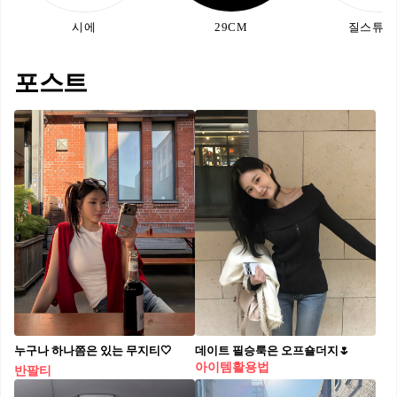
시에
29CM
질스튜어
포스트
누구나 하나쯤은 있는 무지티🤍
데이트 필승룩은 오프숄더지🌷
아이템활용법
반팔티