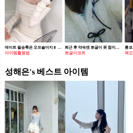
데이트 필승룩은 오프숄더지🌷 괜히 더 예뻐 보이는 오프숄더 입어 봐🩵🪽
퇴근 후 약속엔 뽀글이 못 참지🤍 패딩 대신 포근하게 입기 좋은 뽀글이 아우터🧸🫧
아이템활용법
뽀글이코트
목도
성해은's 베스트 아이템