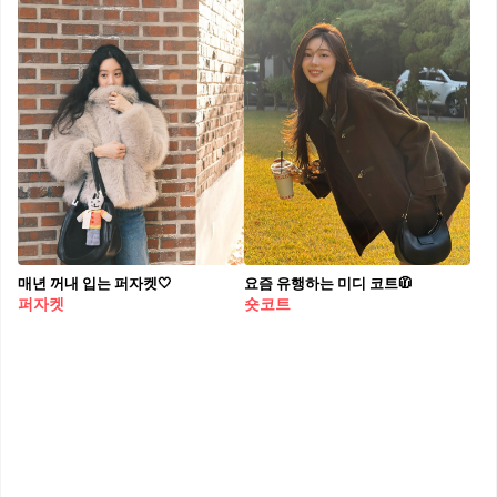
매년 꺼내 입는 퍼자켓🤍
요즘 유행하는 미디 코트🧥
퍼자켓
숏코트