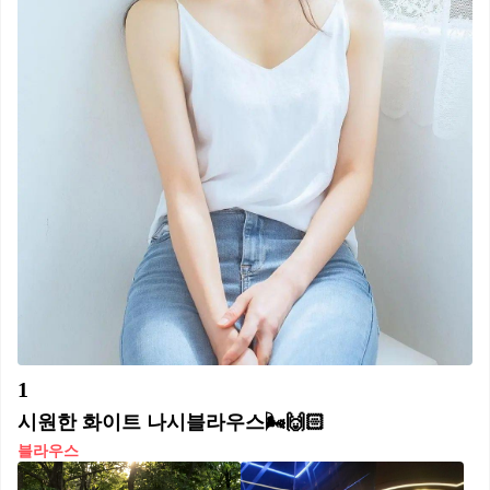
1
시원한 화이트 나시블라우스🌬️🙌🏻
블라우스