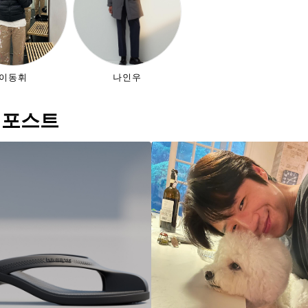
이동휘
나인우
 포스트