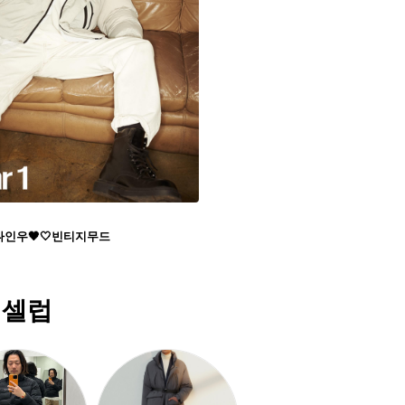
 나인우🖤🤍빈티지무드
 셀럽