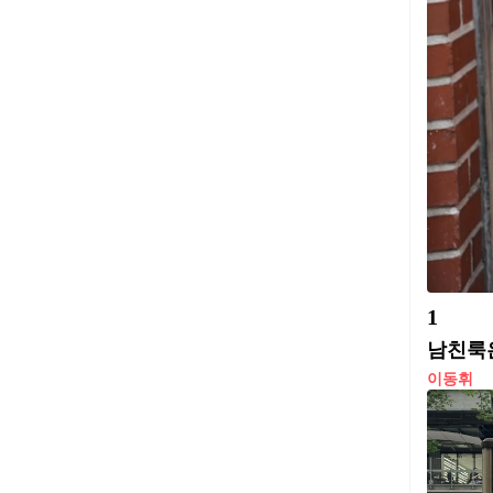
1
남친룩
이동휘