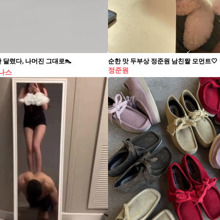
만 달렸다, 나머진 그대로👠
순한 맛 두부상 정준원 남친짤 모먼트🤍
정준원
나스