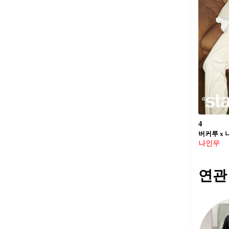
4
버커루 x
나인우
연관