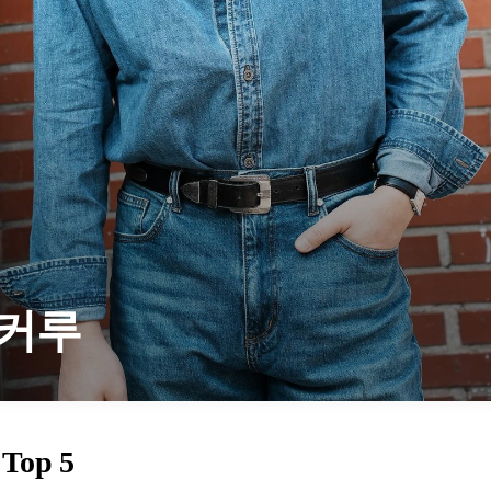
커루
Top 5