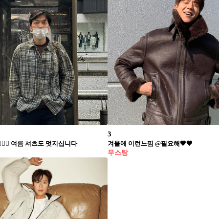
3
🏻‍♂️ 여름 셔츠도 멋지십니다
겨울에 이런느낌 @필요해🤎🖤
무스탕