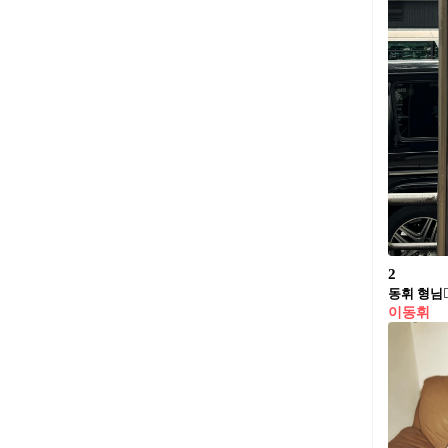
2
동휘 형님
이동휘