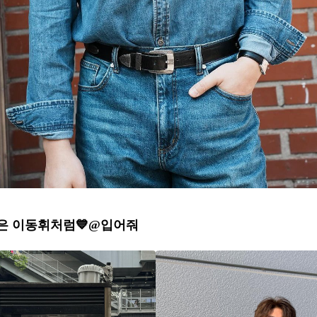
은 이동휘처럼💙@입어줘