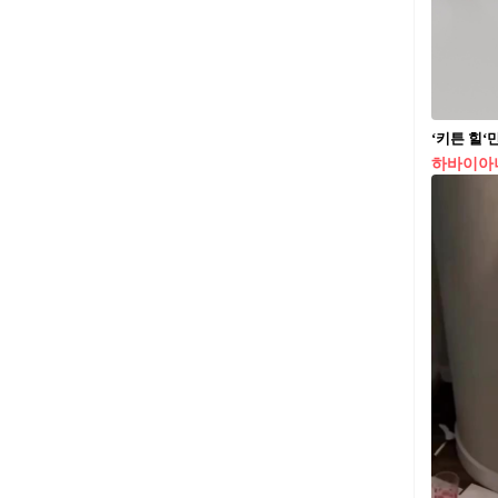
‘키튼 힐‘
하바이아