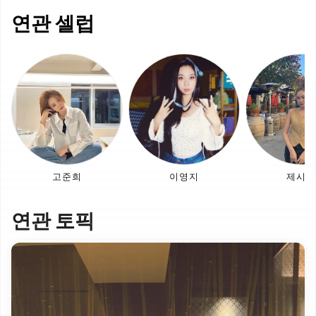
연관 셀럽
고준희
이영지
제시카
연관 토픽