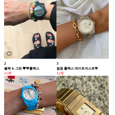
2
3
블랙 & 그린 🖤💚롤렉스
깔꼼 롤렉스 데이트저스트💛
시계
시계