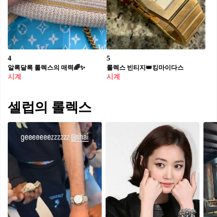
4
5
알록달록 롤렉스의 매력🌈✨
롤렉스 빈티지👑킹마이다스
시계
시계
셀럽의 롤렉스