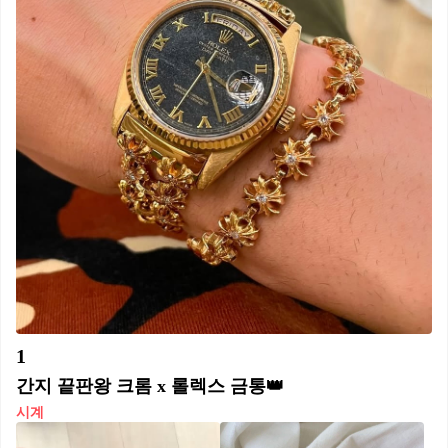
1
간지 끝판왕 크롬 x 롤렉스 금통👑
시계