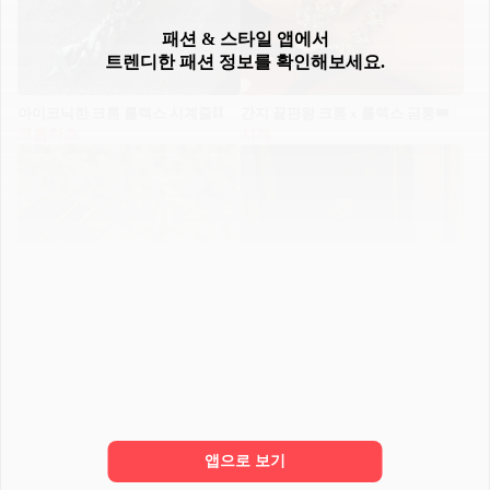
패션 & 스타일 앱에서
트렌디한 패션 정보를 확인해보세요.
아이코닉한 크롬 롤렉스 시계줄⛓️
간지 끝판왕 크롬 x 롤렉스 금통👑
크롬하츠
시계
롤렉스 빈티지👑킹마이다스
드레이크, 다이아 아이템 공개🔥
앱으로 보기
시계
드레이크