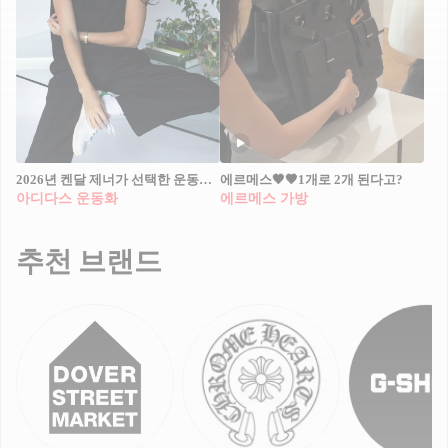
2026년 켄달 제너가 선택한 운동화👟
에르메스🖤🤎1개로 2개 된다고?
아디다스 운동화
에르메스 가방
추천 브랜드