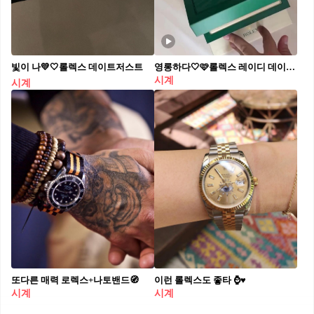
빛이 나💛🤍롤렉스 데이트저스트
영롱하다🤍🩷롤렉스 레이디 데이저스트, 내일은 3월 14일…🎁
시계
시계
또다른 매력 로렉스+나토밴드🧭
이런 롤렉스도 좋타 ⌚♥️
시계
시계