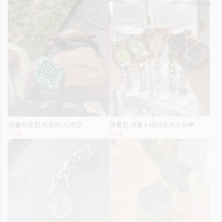
뒤틀린듯한 라르비 시계🕖
영롱한 크롬 x 데이트저스트👑
시계
시계