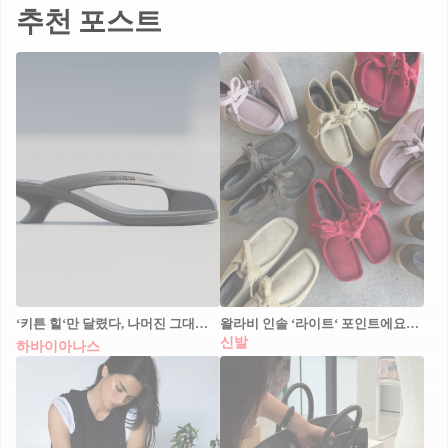
추천 포스트
‘키튼 힐‘만 달렸다, 나머진 그대로👠
왈라비 인솔 ‘라이트‘ 포인트에요💛❤️
신발
하바이아나스