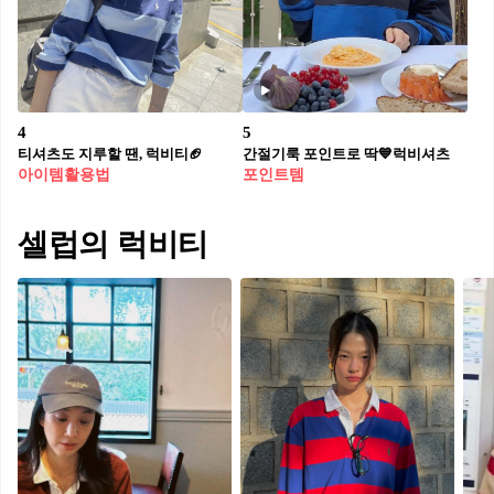
4
5
티셔츠도 지루할 땐, 럭비티🏈
간절기룩 포인트로 딱💙럭비셔츠
아이템활용법
포인트템
셀럽의 럭비티