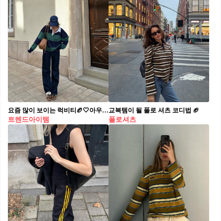
요즘 많이 보이는 럭비티🏉🤍아우터 안에 쏙@입어봐
교복템이 될 폴로 셔츠 코디법 🏈
트렌드아이템
폴로셔츠