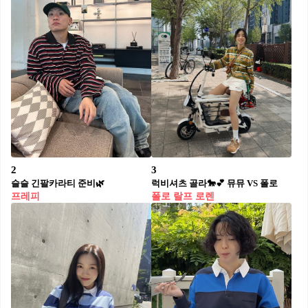
2
3
슬슬 긴팔카라티 준비🌿
럭비셔츠 골라🐎💕 뮤뮤 VS 폴로
프레피
폴로 랄프 로렌