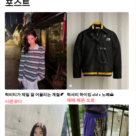
포스트
럭비티가 제일 잘 어울리는 계절🍂
럭셔리 하이킹 ald x 노페🗻
에메 레온 도르
시즌코디