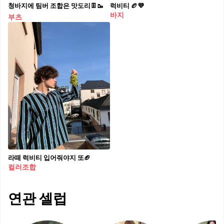
청바지에 팀버 조합은 맛도리👖🥾
럭비티 🏉💜
바지
부츠
라떼 럭비티 입어줘야지 또🏈⁠
컬러조합
연관 셀럽