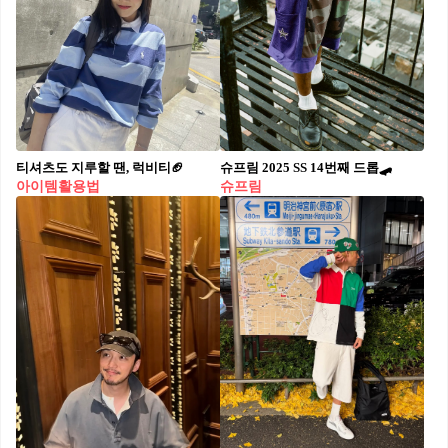
티셔츠도 지루할 땐, 럭비티🏈
슈프림 2025 SS 14번째 드롭🛹
아이템활용법
슈프림