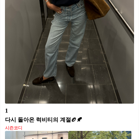
1
다시 돌아온 럭비티의 계절🏉🍂
시즌코디