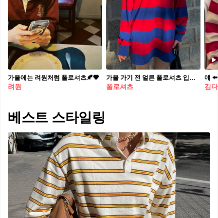
가을에는 려원처럼 폴로셔츠🍂🤎
가을 가기 전 얼른 폴로셔츠 입자🍁
려원
폴로셔츠
김다
베스트 스타일링