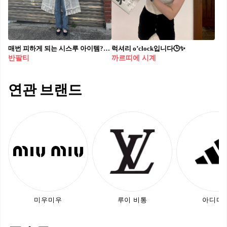
매번 피하게 되는 시스루 아이템?👋🏻
럭셔리 o’clock입니다🕒✨
반팔티
까르띠에 시계
연관 브랜드
미우미우
루이 비통
아디다