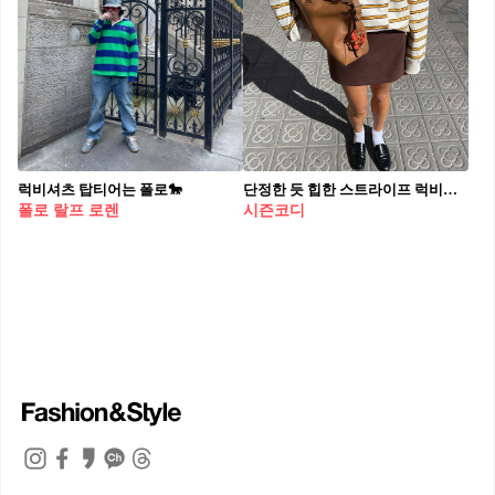
럭비셔츠 탑티어는 폴로🐎
단정한 듯 힙한 스트라이프 럭비티🏈
폴로 랄프 로렌
시즌코디