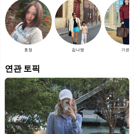
효정
김나영
기은세
연관 토픽