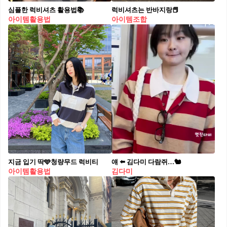
심플한 럭비셔츠 활용법📚
럭비셔츠는 반바지랑📕
아이템활용법
아이템조합
지금 입기 딱🩵청량무드 럭비티
얘 ⬅️ 김다미 다람쥐…🐿️
아이템활용법
김다미