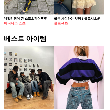
데일리템이 된 스포츠웨어🖤💛
올봄 사야하는 잇템🌷폴로셔츠🏈
아디다스 쇼츠
폴로셔츠
베스트 아이템