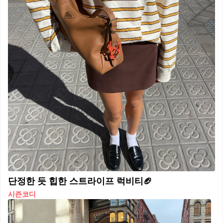
단정한 듯 힙한 스트라이프 럭비티🏈
시즌코디