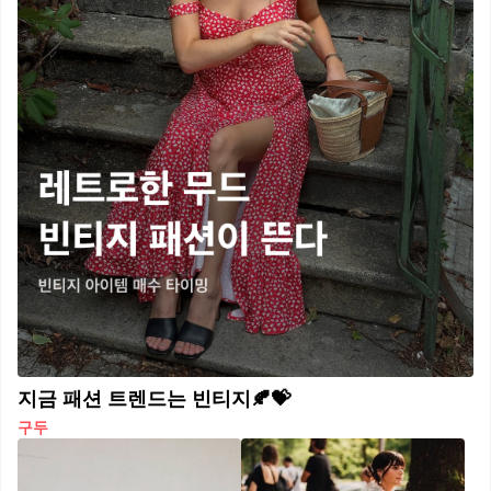
지금 패션 트렌드는 빈티지🍂💝
구두