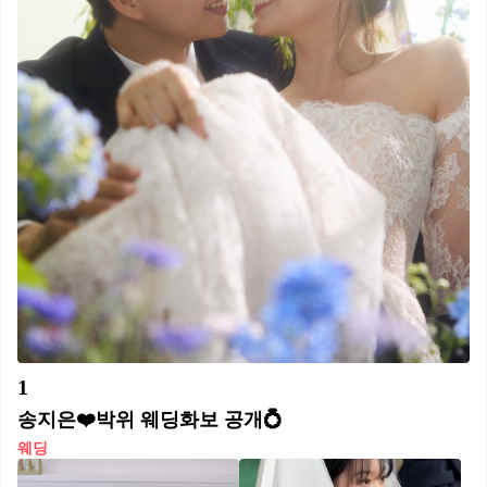
1
송지은❤️박위 웨딩화보 공개💍
웨딩