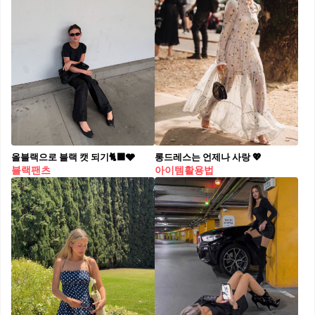
올블랙으로 블랙 캣 되기🐈‍⬛🩶
롱드레스는 언제나 사랑 💖
블랙팬츠
아이템활용법