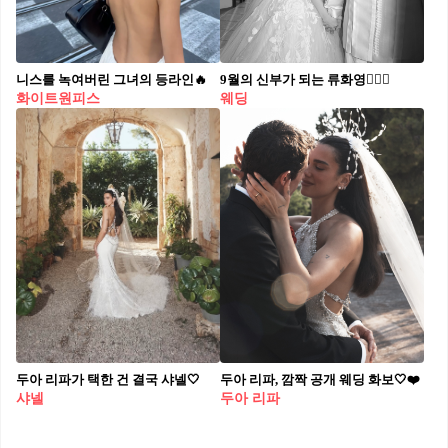
니스를 녹여버린 그녀의 등라인🔥
9월의 신부가 되는 류화영👰🏻‍♀️
화이트원피스
웨딩
두아 리파가 택한 건 결국 샤넬🤍
두아 리파, 깜짝 공개 웨딩 화보🤍❤️
샤넬
두아 리파