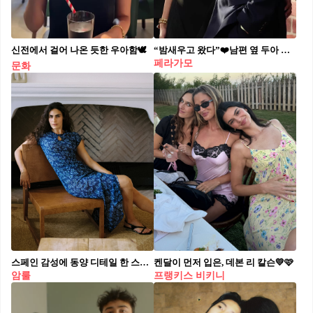
신전에서 걸어 나온 듯한 우아함🕊️
“밤새우고 왔다”❤️남편 옆 두아 리파
페라가모
문화
스페인 감성에 동양 디테일 한 스푼🥄
켄달이 먼저 입은, 데본 리 칼슨💛🩷
암룰
프랭키스 비키니