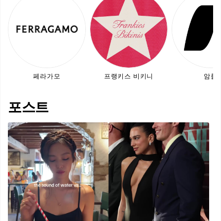
페라가모
프랭키스 비키니
암룰
포스트