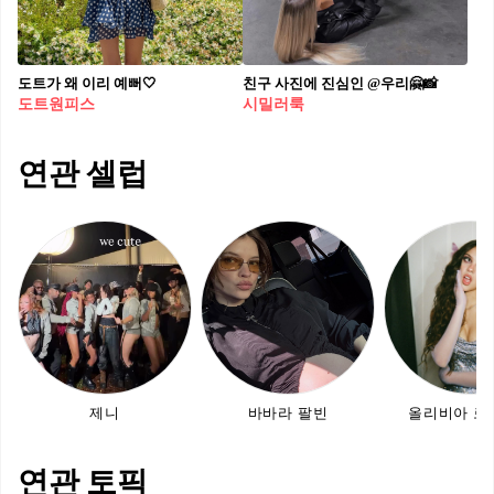
도트가 왜 이리 예뻐🤍
친구 사진에 진심인 @우리🤗📸
도트원피스
시밀러룩
연관 셀럽
제니
바바라 팔빈
올리비아 로
연관 토픽