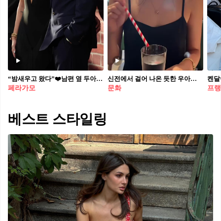
“밤새우고 왔다”❤️남편 옆 두아 리파 두아 리파·캘럼 터너, 결혼 64일 만의 첫 동반 레드카펫. 결혼 64일 만에 나란히 섰습니다. 두아 리파(Dua Lipa, 30)와 캘럼 터너(Callum Turner, 36)가 3일(현지시간) 뉴욕 ‘원 나이트 온리’ 프리미어에 부부로서 처음 함께했어요. 두아 리파는 커스텀 페라가모(Ferragamo) 블랙 가운이었습니다. 두 사람은 5월 31일 런던에서 혼인 서약을 했습니다. 이날 공개된 영화는 혼전 관계가 금지된 세계, 1년에 단 하룻밤을 그린 로맨틱 코미디. 터너가 남자 주인공을 맡았고 현지 개봉일은 7일입니다.
신전에서 걸어 나온 듯한 우아함🕊️ 요즘 할리우드는 그리스 여신이 떠오르는 스타일링이 유행인가봐! 머리를 머리띠처럼 동그랗게 따서 연출하는 '크라운 브레이드(Crown Braid)' 스타일부터 드레이핑이 연상되는 로맨틱한 드레스 연출까지, 그리스 신화 속 여신을 재현한 듯한 스타일링이 눈길을 끌고 있습니다. 제니부터 올리비아 로드리고, 마가렛 퀄리, 바바라 팔빈 등 내로라하는 셀럽들이 신전에서 방금 걸어 나온 듯 우아하면서도 몽환적인 아우라를 과시하는 중인데요!🕊️🤍 특히 머리를 왕관처럼 둘러 땋은 크라운 브레이드는 고급스러우면서도 휴양지나 연말 파티 룩에 포인트를 주기 제격인 헤어 스타일이죠. 클래식하면서도 한층 단아한 매력을 더해주는 그리스 여신 스타일링!
페라가모
문화
프랭
베스트 스타일링