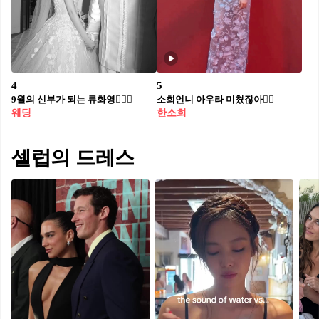
4
5
9월의 신부가 되는 류화영👰🏻‍♀️
소희언니 아우라 미쳤잖아❤️‍🔥
웨딩
한소희
셀럽의 드레스