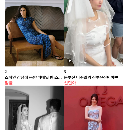
2
3
스페인 감성에 동양 디테일 한 스푼🥄
눈부신 비주얼의 신부@신민아👑
암룰
신민아