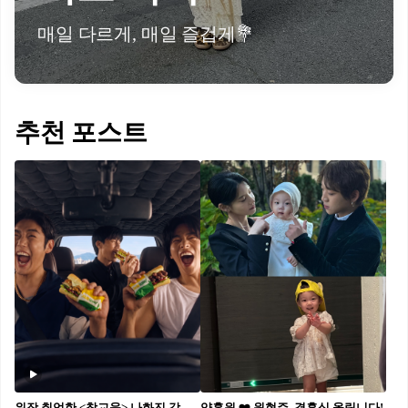
매일 다르게, 매일 즐겁게💐
추천 포스트
위장 취업한 <참교육> 나화진 감독관
양홍원 ❤️ 원현주, 결혼식 올립니다!