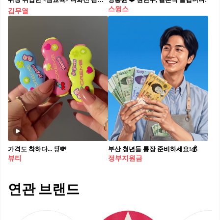
스윙스
김무열
가격도 착하다... 🛒💸
부산 청년들 통장 준비하세요!💰
뷰티
정부지원금
연관 브랜드