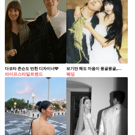
다코타 존슨도 반한 디자이너🩷
보기만 해도 마음이 몽글몽글,,👰🏻‍♀️🤍
라이프스타일트렌드
웨딩