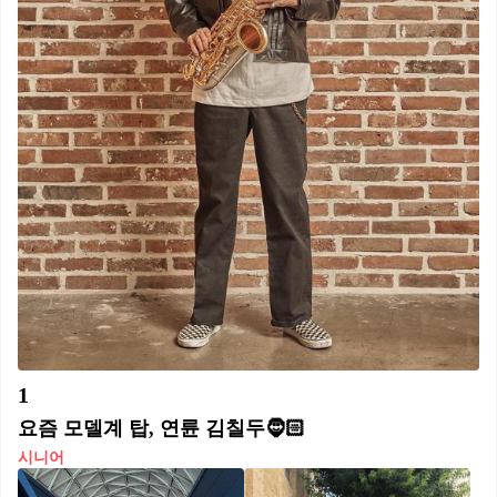
1
요즘 모델계 탑, 연륜 김칠두🧔🏻
시니어