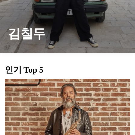
김칠두
인기 Top 5