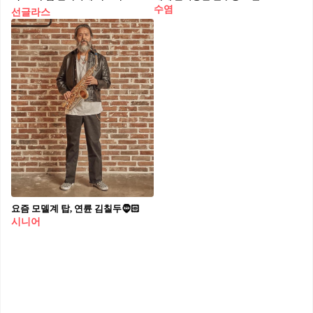
수염
선글라스
요즘 모델계 탑, 연륜 김칠두🧔🏻
시니어