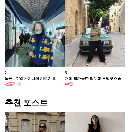
2
3
목표 : 수염 간지나게 기르기🧔‍♂️
대체 불가능한 칠두형 모델포스🔥
선글라스
수염
추천 포스트