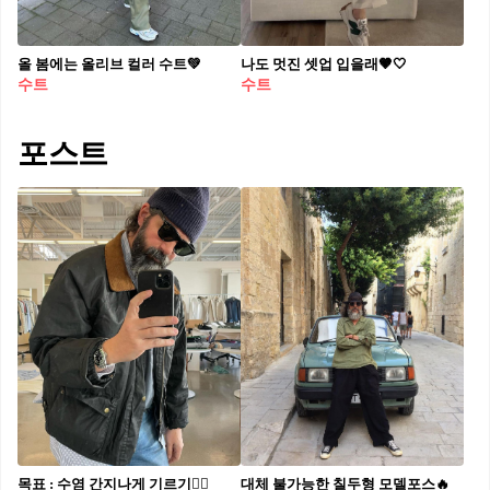
올 봄에는 올리브 컬러 수트💚
나도 멋진 셋업 입을래🤎🤍
수트
수트
포스트
목표 : 수염 간지나게 기르기🧔‍♂️
대체 불가능한 칠두형 모델포스🔥