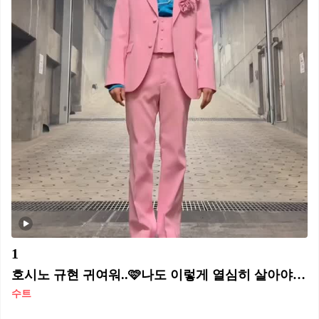
1
호시노 규현 귀여워..🩷나도 이렇게 열심히 살아야지 반응 속출🔥
수트