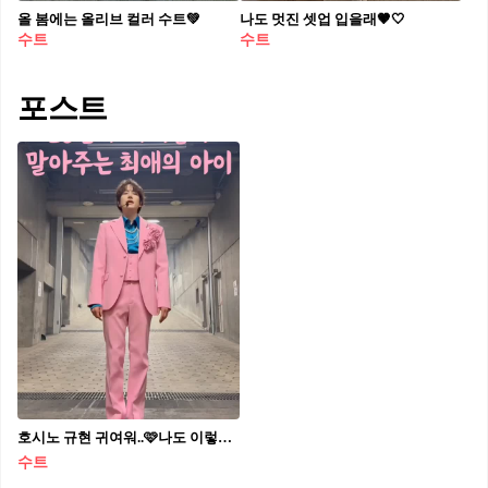
올 봄에는 올리브 컬러 수트💚
나도 멋진 셋업 입을래🤎🤍
수트
수트
포스트
호시노 규현 귀여워..🩷나도 이렇게 열심히 살아야지 반응 속출🔥
수트