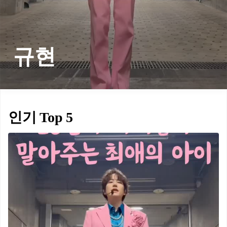
규현
인기 Top 5