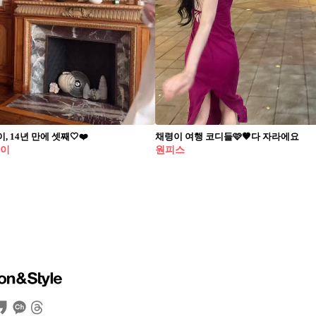
, 14년 만에 셋째🤍❤️
채령이 여행 코디들🩷🤎다 자라에요
웨이
원피스