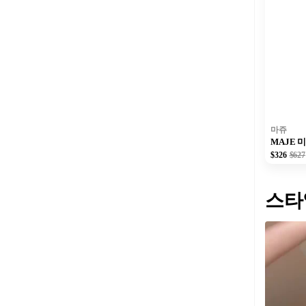
마쥬
MAJE 
$326
$627
스타