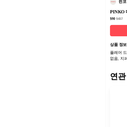
핀코
PINKO
$90
$417
상품 정보
플레어 드
없음, 지
연관