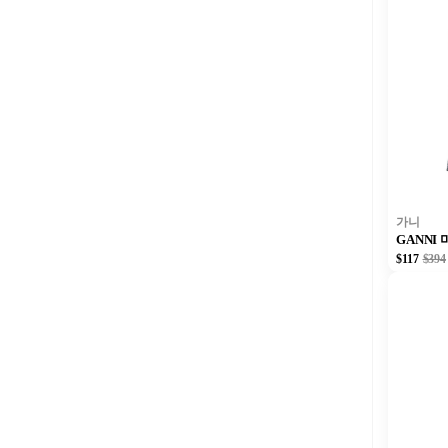
가니
GANNI
$117
$394