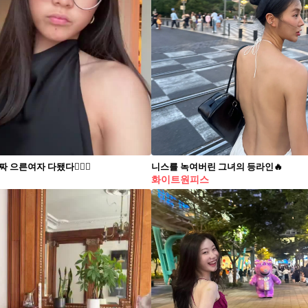
 으른여자 다됐다🙋🏻‍♀️
니스를 녹여버린 그녀의 등라인🔥
화이트원피스