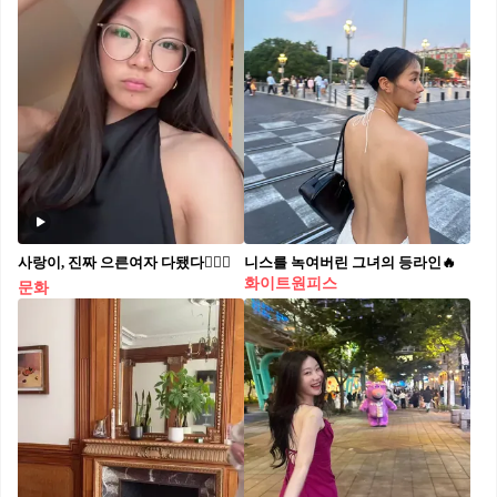
사랑이, 진짜 으른여자 다됐다🙋🏻‍♀️
니스를 녹여버린 그녀의 등라인🔥
화이트원피스
문화