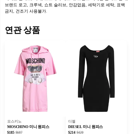
브랜드 로고, 크루넥, 쇼트 슬리브, 안감없음, 세탁기로 세탁, 표백
금지, 건조기 사용불가.
연관 상품
모스키노
디젤
MOSCHINO 미니 원피스
DIESEL 미니 원피스
$185
$687
$214
$420