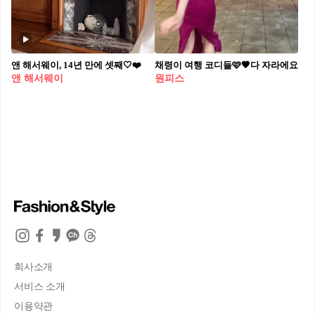
앤 해서웨이, 14년 만에 셋째🤍❤️
채령이 여행 코디들🩷🤎다 자라에요
앤 해서웨이
원피스
회사소개
서비스 소개
이용약관