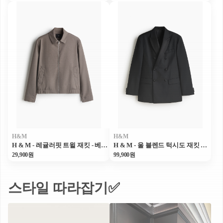
H&M
H&M
H & M - 레귤러핏 트윌 재킷 - 베이지
H & M - 울 블렌드 턱시도 재킷 릴랙스핏 - 블랙
29,900원
99,900원
스타일 따라잡기✅