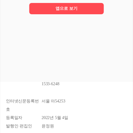
개인정보처리방침
앱으로 보기
위치기반서비스 이용약관
청소년 보호정책(책임자: 윤정원)
패션앤스타일컴퍼니 주식회사
대표자
윤정원
주소
서울 종로구 종로3길 24-20 5층 501호
사업자등록번호
638-81-02307
비즈니스 문의
business@fashionandstyle.com
고객센터
support@fashionandstyle.com
1533-6248
인터넷신문등록번
서울 아54253
호
등록일자
2022년 5월 4일
발행인·편집인
윤정원