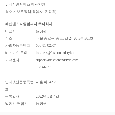
위치기반서비스 이용약관
청소년 보호정책(책임자: 윤정원)
패션앤스타일컴퍼니 주식회사
대표자
윤정원
주소
서울 종로구 종로3길 24-20 5층 501호
사업자등록번호
638-81-02307
비즈니스 문의
business@fashionandstyle.com
고객센터
support@fashionandstyle.com
1533-6248
인터넷신문등록번
서울 아54253
호
등록일자
2022년 5월 4일
발행인·편집인
윤정원