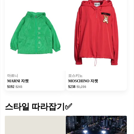
마르니
모스키노
MARNI 자켓
MOSCHINO 자켓
$192
$241
$238
$1,216
스타일 따라잡기✅