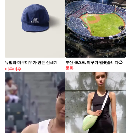
뉴발과 미우미우가 만든 신세계
부산 40.5도, 야구가 멈췄습니다🥵
문화
미우미우