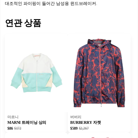
대조적인 파이핑이 들어간 남성용 윈드브레이커.
연관 상품
마르니
버버리
MARNI 트레이닝 상의
BURBERRY 자켓
$86
$172
$589
$2,267