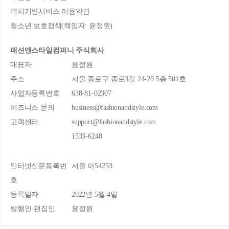
위치기반서비스 이용약관
청소년 보호정책(책임자: 윤정원)
패션앤스타일컴퍼니 주식회사
대표자
윤정원
주소
서울 종로구 종로3길 24-20 5층 501호
사업자등록번호
638-81-02307
비즈니스 문의
business@fashionandstyle.com
고객센터
support@fashionandstyle.com
1533-6248
인터넷신문등록번
서울 아54253
호
등록일자
2022년 5월 4일
발행인·편집인
윤정원