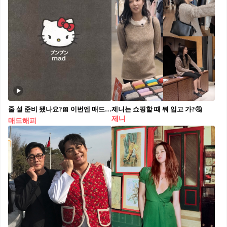
줄 설 준비 됐나요?🎀 이번엔 매드해피
제니는 쇼핑할 때 뭐 입고 가?🤔⁠
제니
매드해피