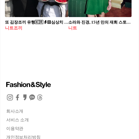
또 김장조끼 유행🇰🇷👵🏻심상치 않다
소라와 진경, 15년 만의 재회 스토리👯⁠
니트조끼
니트
회사소개
서비스 소개
이용약관
개인정보처리방침