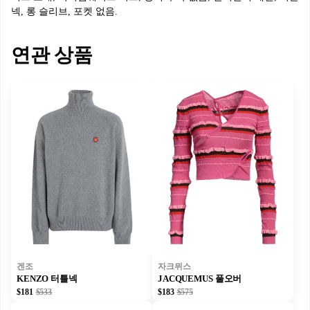
넥, 롱 슬리브, 포켓 없음.
연관 상품
겐조
자크뮈스
KENZO 터틀넥
JACQUEMUS 풀오버
$181
$533
$183
$575