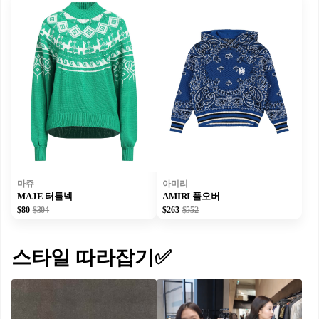
마쥬
아미리
MAJE 터틀넥
AMIRI 풀오버
$80
$304
$263
$552
스타일 따라잡기✅