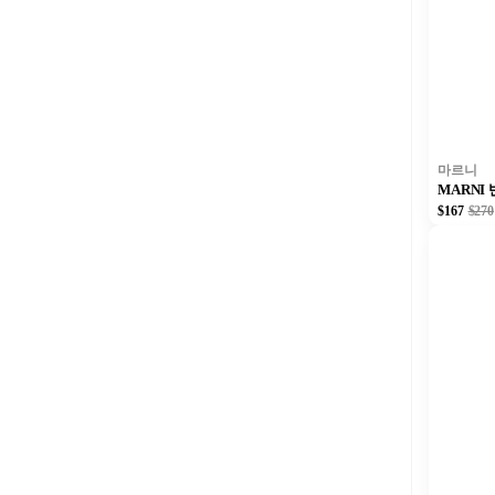
마르니
MARNI
$167
$270