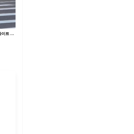
바쁜 현대인의 가을 출근룩🚥 가디건 + 화이트 버뮤다팬츠룩에 유행하는 시스루 플랫슈즈🥿