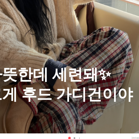
따뜻한데 세련돼✨
게 후드 가디건이야
insta