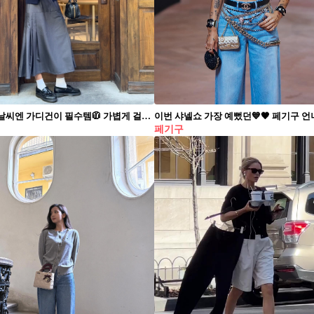
선선해진 날씨엔 가디건이 필수템🧥 가볍게 걸쳐 포근한 스타일링으로 오늘의 데일리룩 완성✨
페기구