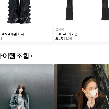
로에베
ÈGES 캐주얼 바지
LOEWE 가디건
04
$1,176
$1,608
아이템조합