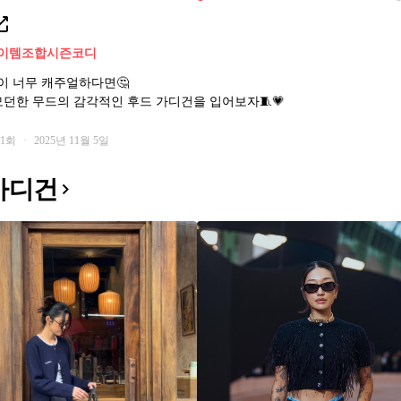
이템조합
시즌코디
 너무 캐주얼하다면🤔
모던한 무드의 감각적인 후드 가디건을 입어보자🧵💗
01회
·
2025년 11월 5일
가디건