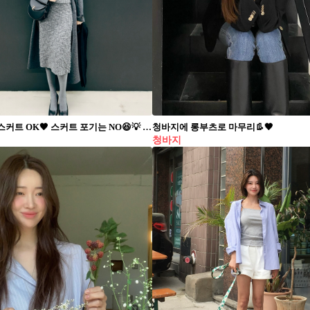
겨울에도 스커트 OK🖤 스커트 포기는 NO😆💡 추위 걱정은 타이즈가 맡을게
청바지에 롱부츠로 마무리👢🖤
청바지