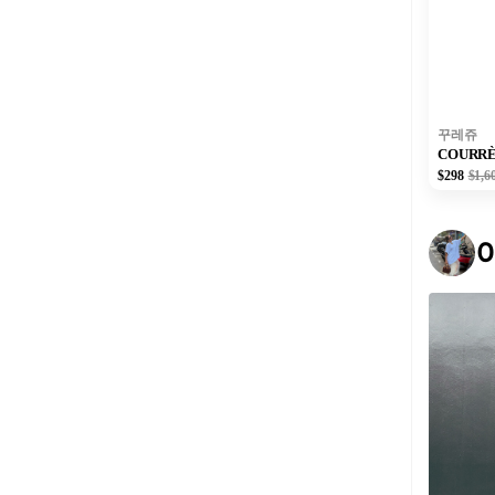
꾸레쥬
COURR
$298
$1,6