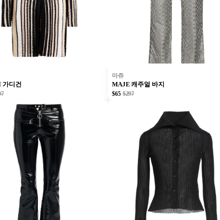
마쥬
NI 가디건
MAJE 캐주얼 바지
07
$65
$297