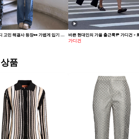
직장인 코디 고민 해결사 등장👀 가볍게 입기 좋은 직장인 잇템🤍📁 그레이 가디건은 필수야 가을에 빠질 수 없는 그레이 가디건 2가지를 소개합니다. 1. 타미힐피거 저지 크루넥 가디건, 20만 원대 지수가 착용한 그레이 가디건은 레귤러 핏의 크루넥 디자인으로, 밑단에는 골지 느낌의 리브 조직 디테일이 더해진 코튼 저지 소재가 특징입니다. 지수처럼 데님 팬츠와 매치하면 캐주얼한 꾸안꾸 룩을 완성할 수 있습니다. 2. 셀프 포트레이트 크로셰 클라워 가디건, 60만 원대 예지가 착용한 가디건은 교복 느낌의 프랩 스타일로 울 캐시미어 소재에 크로셰 플라워 모티프와 트리밍 디테일이 포인트로 여성스러운 아이템입니다. 예지는 미니스커트와 헌팅캡을 매치해 모던하면서도 발랄한 룩을 연출했습니다.
가디건
 상품