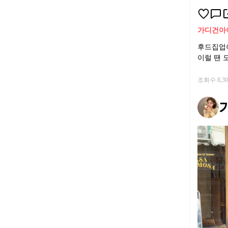
가디건
아
후드집업이
이럴 땐 
조회수 8,3