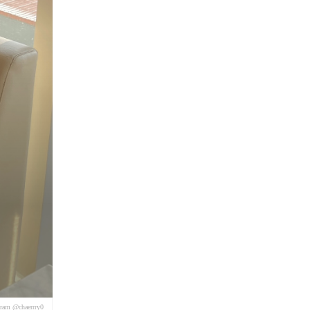
gram @chaerrry0