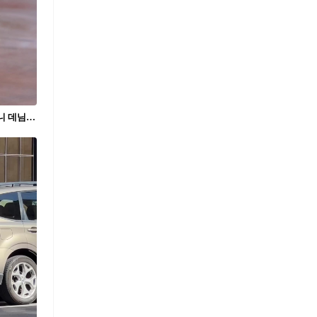
이번 샤넬쇼 가장 예뻤던💙🖤 페기구 언니 데님룩 👖✨블랙 샤넬 벨트에 샤넬 체인 레이어링