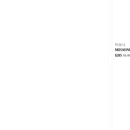
미쏘니
MISSO
$205
$1,4