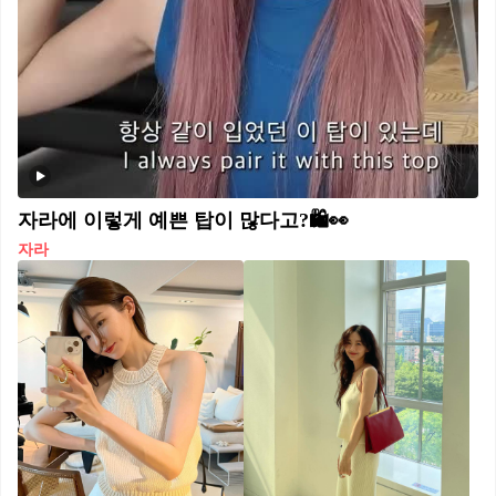
자라에 이렇게 예쁜 탑이 많다고?🛍️👀
자라