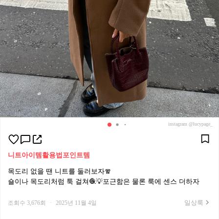
instagram @lucypage_
니트
아이템활용법
포인트템
목도리 없을 땐 니트를 둘러보자🧣
숄이나 목도리처럼 툭 걸쳐🧶💡포근함은 물론 룩에 센스 더하자
일상룩
조회수 3,676회
·
2025년 11월 4일