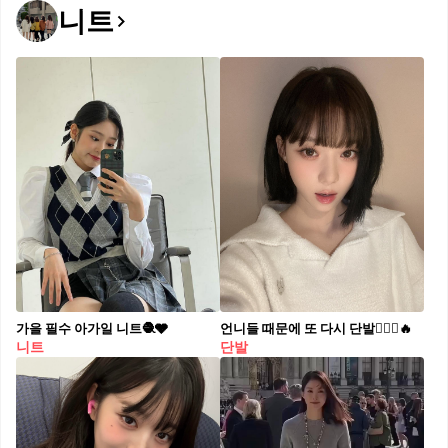
니트
가을 필수 아가일 니트🧶🩶
언니들 때문에 또 다시 단발💇🏻‍♀️🔥
니트
단발