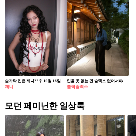
숟가락 입은 제니??🥄 10월 16일에 열린 지미 키멜 라이브 속 제니의 만트라 착장❤️ 상의: MONIQUE FEI '라텍스 모니크 쎄 시크! 탱크 탑' 하의: LSEOUL '리아논 쇼츠' 신발: SSIMEEZ '타이트 하이 힐 웨스턴 부츠'
입을 옷 없는 건 슬랙스 없어서야💡 유행 타지 않는 블랙 슬랙스로 실패 없는 데일리룩 완성하자🖤🔍
제니
블랙슬랙스
모던 페미닌한 일상룩