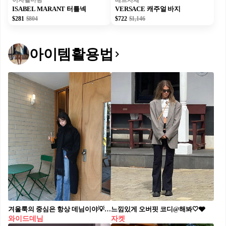
이자벨마랑
베르사체
ISABEL MARANT 터틀넥
VERSACE 캐주얼 바지
$281
$804
$722
$1,146
아이템활용법
겨울룩의 중심은 항상 데님이야💡 캐주얼룩부터 모던룩까지 즐길 수 있는 데님은 늘 옳아💙🩵
느낌있게 오버핏 코디@해봐🤍🩶
와이드데님
자켓