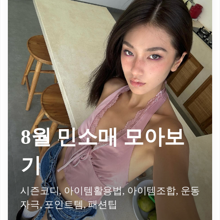
8월 민소매 모아보
기
시즌코디, 아이템활용법, 아이템조합, 운동
자극, 포인트템, 패션팁