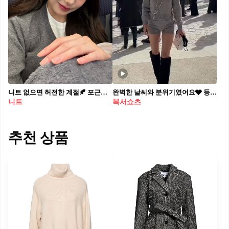
니트 없으면 허전한 계절🍂 포근함과 스타일 다 잡는 간절기 니트 코디, 지금이 딱이야🤎
완벽한 날씨와 분위기였어요🩶 등산룩과 다른 매력!🇫🇷✨이시영 언니의 샤넬 패션쇼, 코디 예뻐요!
니트
복서쇼츠
추천 상품