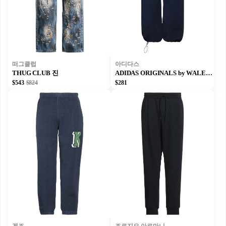
떠그클럽
아디다스
THUG CLUB 진
ADIDAS ORIGINALS by WALES BONNER 캐주얼 바지
$543
$824
$281