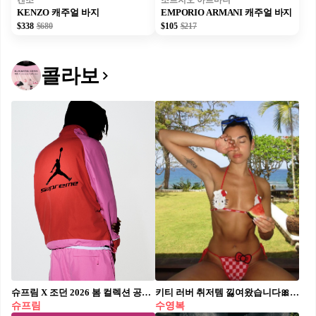
겐조
조르지오 아르마니
KENZO 캐주얼 바지
EMPORIO ARMANI 캐주얼 바지
$338
$680
$105
$217
콜라보
슈프림 X 조던 2026 봄 컬렉션 공개🏀🔥 조던과 슈프림이 협업한 2026년 봄 시즌 컬렉션이 공개됐습니다. 이번 컬렉션 라인업은 후디 레더 자켓과 트랙 자켓, 저지, 집업 후디, 후디 스웻셔츠, 트랙 팬츠, 농구 쇼츠 등으로 구성됐습니다. 이번 컬렉션에서 두 브랜드는 슈프림의 시그니처 디테일과 조던의 헤리티지 마크를 기반으로, 블랙/유니버시티 레드 , 서밋 화이트/셀레스틴 블루 , 파이어 핑크/유니버시티 레드의 세 가지 핵심 컬러웨이를 적용하여 일관성을 유지했습니다. 슈프림 X 조던 2026년 봄 컬렉션은 6월 6일부터 슈프림 서울에서 만나볼 수 있습니다.
키티 러버 취저템 낋여왔습니다🎀 제니, 리사, 두아 리파까지 착용하며 화제를 모은 GCDS X 헬로 키티 콜라보! 큐티섹시한 매력의 스윔웨어부터 탑까지 다양한 아이템으로 시선을 사로잡았고, 밀라노의 제과점 ‘피콜로 판’에서는 5월 15~16일 양일간 헬로 키티 디저트도 선보였답니다. 올여름, 키치한 키티와 함께 스타일도 기분도 핫하게 즐겨볼까요?❤️‍🔥🌞
슈프림
수영복