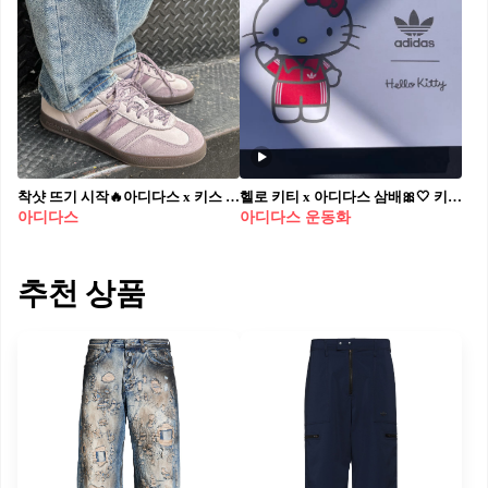
틀을 깨고 새로운 가능성을 탐색하며, 패션을 매개로 한 문화적 전
환점을 만들어가고자 합니다. 떠그클럽과 아디다스 오리지널스의
협업 컬렉션은 오는 2025년 5월 12일, 공식 채널을 통해 공개될 예
정.
착샷 뜨기 시작🔥아디다스 x 키스 5월 13일 출시된 키스(Kith)와 아디다스(adidas) 협업 아이템이 화제가 되고 있습니다. 스페지알, 삼바, 가젤 등 아디다스의 대표 모델들이 키스만의 무드가 더해져 눈길을 사로잡고 있는데요. 예쁜 파스텔톤 컬러감부터 키스 로고 프린팅, 로프 끈, 다양한 삼선 컬러까지 세련되고 트렌디한 디테일들이 돋보이는 이번 협업 아이템은 출시와 동시에 뜨거운 반응을 얻고 있습니다. 퍼플, 민트 컬러 착샷부터 전 컬러 화보까지 슬라이드를 넘겨 확인해 보세요.
헬로 키티 x 아디다스 삼배🎀🤍 키티 친구들아❤️이건 너무 귀여운 거 아니니? 헬로 키티 50돌을 기념해 24년 6월 출시된 헬로 키티 x 아디다스 오니지널스 삼배 2.0 우먼스 화이트 클리어 핑크. 언박싱을 보면 더욱더 소장하고 싶어져요. 소심하게 같은 덕후 친구에게 @공유해보세요!
아디다스
아디다스 운동화
추천 상품