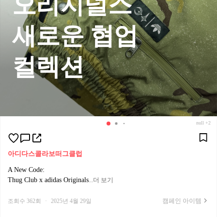
오리지널스
새로운 협업
컬렉션
null +2
아디다스
콜라보
떠그클럽
A New Code:⁠
Thug Club x adidas Originals⁠
...더 보기
떠그클럽이 아디다스 오리지널스와 손을 잡고, 새로운 협업 컬렉션
캠페인 아이템
조회수 362회
·
2025년 4월 29일
을 선보입니다. 이번 협업은 단순한 디자인의 결합을 넘어, 두 브랜