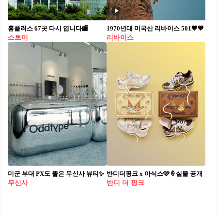
홈플러스 67곳 다시 엽니다🏬
1970년대 미국산 리바이스 501🤎💙
스토어
리바이스
미군 부대 PX도 뚫은 무신사 뷰티✨
반디더핑크 x 아식스🩷🍦실물 공개
무신사
반디 더 핑크