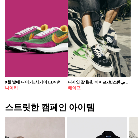
9월 발매 나이키x사카이 LDV🎉
디자인 잘 뽑힌 베이프x반스🦧🛹 7월 27일 발매예정✅ 사진: 베이프
나이키
베이프
스트릿한 캠페인 아이템