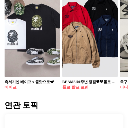
혹서기엔 베이프 x 클랏으로🐒
BEAMS 50주년 정점🖤💙폴로 폴로 랄프 로렌 협업 버전, 기다렸습니다🏇4/18(토) 블랙 찜이요! 빔스(BEAMS)가 창립 50주년을 맞아 폴로 랄프 로렌(Polo Ralph Lauren)과 특별 협업 에디션을 출시합니다. 이번 컬렉션은 전 제품에 ’BEAMS 50th ANNIVERSARY‘ 전용 라벨을 부착해 소장 가치를 더했습니다. 베이포트 윈드브레이커와 프렙스터 쇼츠 등 기존 인기 모델을 포함한 총 8가지 아이템으로 구성된 풀 라인업입니다. 새로 합류한 V넥 바시티 가디건과 키튼 슬립온은 ’POLO BEAMS‘ 로고를 통해 협업의 정체성을 드러냅니다. 해당 시리즈는 4월 18일부터 빔스 공식 온·오프라인 스토어를 통해 순차적으로 발매됩니다. [빔즈 50주년 폴로 협업 라인업] - 베이포트 윈드브레이커(Bayport Windbreaker) - 프렙스터 쇼츠(Prepster Short) - 헤비 웨이트 티(Heavy Weight Tee) - 럭비 셔츠(Rugby Shirts) - 클래식 스포츠 캡(Classic Sport Cap) - 양말(Socks) - LS V-넥 바시티 가디건(LS V-neck Varsity Cardigan) - 키튼 슬립온(Keaton Slip On)
베이프
폴로 랄프 로렌
아디
연관 토픽