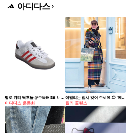
드가 지닌 철학과 정체성이 맞닿는 지점에서 탄생한 의미 있는 프로
아디다스
젝트로 평가될 것인데요.⁠
떠그클럽은 한국 스트리트웨어 신에서 독창적인 존재감을 구축해온
브랜드로, 실험적인 디자인과 대담한 감성, 그리고 날카로운 시선으
로 많은 주목을 받아왔습니다. 아디다스 오리지널스는 스포츠웨어
의 클래식한 유산을 현대적으로 재해석하며 전 세계적으로 사랑받
는 브랜드죠. 두 브랜드의 만남은 전통과 반항, 헤리티지와 혁신이
라는 상반된 개념의 조화를 통해 새로운 창조의 방향을 제시할 것으
로 보입니다.⁠
이번 협업은 클래식 스포츠웨어를 기반으로, 스트리트웨어의 자유
로운 태도와 결합해 떠그클럽만의 방식으로 풀어낸 것이 특징입니
다. 여기에 떠그클럽의 미학, 고전과 미래, 정제와 해체, 거리성과 고
급스러움 사이의 경계를 넘나드는 감각이 더해졌는데요.⁠
헬로 키티 덕후들 @주목해!!🎀 너무 귀여운 헬로 키티 X 아디다스 콜라보 공유🤝🏻🔥 헬로 키티를 좋아한다면 반가울 소식을 가져왔습니다. 헬로 키티 50주년을 기념하여 아디다스와 협업한 스니커즈가 공개되었습니다! 이번 협업 스니커즈는 기존 아디다스 가젤 인도어 실루엣에 헬로 키티의 시그니처 레이스 리본이 엠보싱으로 더해진 점이 특징입니다. 이외에도 아디다스의 시그니처 스프라이트 로고는 헬로 키티의 키 컬러인 레드로 배색 되었고, 힐탭과 폭싱은 물론 인솔과 아웃솔에도 헬로 키티의 시그니처 포인트가 새겨져 있습니다. 팬심저격 디테일 헬로 키티 x 아디다스 가젤 인도어, 오는 24년 10월부터 아디다스 공식 웹사이트에서 만나볼 수 있으니 주목해주세요!
에밀리는 잠시 잊어 주세요!😌 '에밀리 파리에 가다'에서 본 화려한 에밀리는 잠시 잊어 주세요! 소탈한 릴리 콜린스를 볼 차례니까요. 얼마 전 남편과 쇼핑 데이트에 나선 릴리 콜린스는 소탈하기 그지 없었습니다. 하지만 시시하지는 않았죠. 브라운 볼캡을 푹 눌러쓰고, 편한 슬랙스에 스니커즈를 신은 룩에 오렌지와 블루가 섞인 독특한 컬러 조합의 코트를 입은 릴리 콜린스는 충분히 개성 있었습니다. 블랙, 그레이 색의 코트가 지겹다면 올겨울은 체크 코트를 입어보면 어떨까요? 에밀리 못지 않게 매력있는 릴리 콜린스처럼요!🥰
수십 년 동안 스트리트 씬을 사로잡은 슈퍼스타, 레이싱에서 영감을
아디다스 운동화
릴리 콜린스
받은 아디레이서가 떠그클럽 특유의 감성과 만나 더욱 강렬한 디자
인으로 재해석되었습니다.
'A New Era of Breakthrough'라는 슬로건 아래, 두 브랜드는 기존의