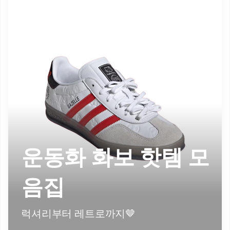
운동화 화보 핫템 모
음집
럭셔리부터 레트로까지🤎