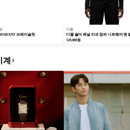
랑
디젤
L MARANT 브레이슬릿
디젤 숄더 패널 리브 점퍼 니트웨어 맨 
520,000원
시계