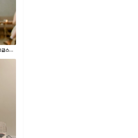
요즘 대세 남친은🤵🏻@김수현 미도의 고급스러운 디자인⌚️올봄 남친 시계로 추천👩🏻‍❤️‍👨🏻 #광고 1. 멀티포트 TV 빅 데이트, 158만 원 2. 바론첼리 크로노그래프 문페이즈, 400만 원 3. 멀티포트 크로노미터 1, 185만 원 4. 멀티포트 패트리모니 크로노그래프, 291만 원 5. 오션스타 600 크로노미터, 254만