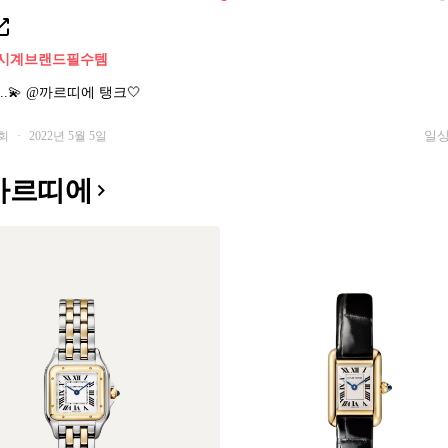
시계
브랜드필수템
..💫 @까르띠에 탱크🤍
일상
9회
·
2022년 5월 5일
까르띠에