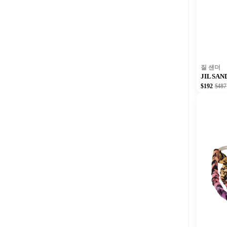
질 샌더
JIL S
$192
$487