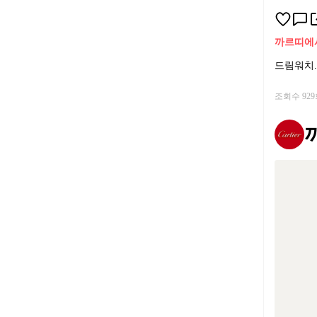
까르띠에
드림워치.
조회수 92