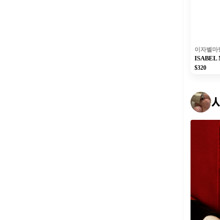
이자벨마
ISABE
$320