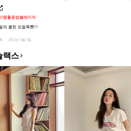
이템활용법
블레이저
의 쿨한 포멀룩😎🤍
7회
·
2022년 5월 3일
슬랙스