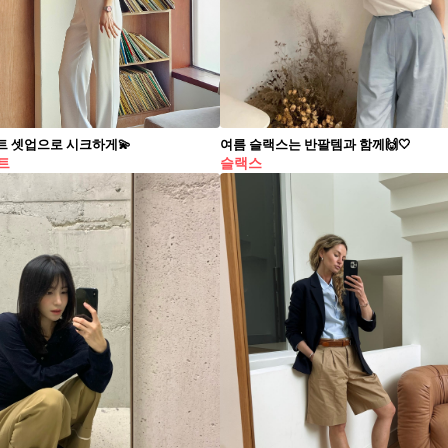
트 셋업으로 시크하게💫
여름 슬랙스는 반팔템과 함께🙌🤍
트
슬랙스