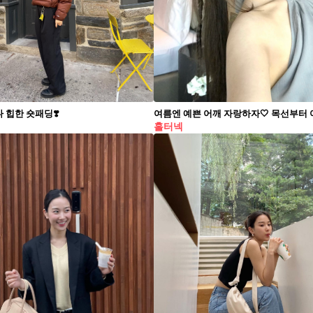
 힙한 숏패딩❣️
홀터넥