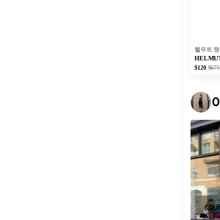
헬무트 랭
HELMU
$120
$675