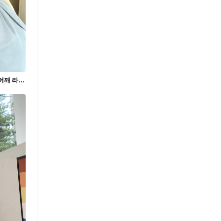
여름엔 예쁜 어깨 자랑하자🤍 목선부터 어깨 라인까지 예뻐 보이는 치트키👀🩷 요즘 날씨에 입기 좋은 홀터넥, 지금 바로 소개해드릴게요. 1. 기마구아스 보아 탑, 10만 원대 그레이 컬러의 시스루 홀터넥 탑으로, 넥 타이 디테일이 포인트입니다. 루즈하게 떨어지는 핏과 오픈 백 디자인이 더해져 여리한 실루엣을 연출할 수 있습니다. 2. 자라 폴카 도트 블라우스, 3만 원대 마룬 컬러에 도트 패턴이 더해진 슬리브리스 블라우스로, 어깨 셔링과 주름감 있는 소재가 포인트입니다. 뒷면 히든 버튼으로 깔끔하게 여밀 수 있어 가볍고 러블리한 분위기를 연출할 수 있습니다.