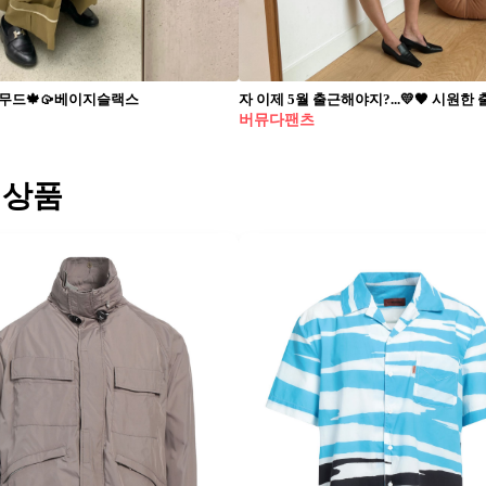
 무드🍁🥠베이지슬랙스
버뮤다팬츠
 상품