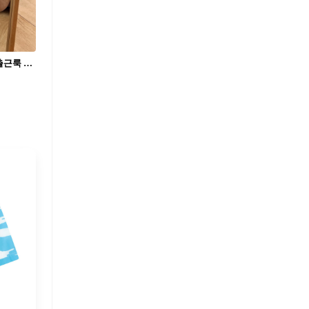
자 이제 5월 출근해야지?...💛🖤 시원한 출근룩 필수템✔️핀턱 버뮤다팬츠 코디법 챙겨둬🏢