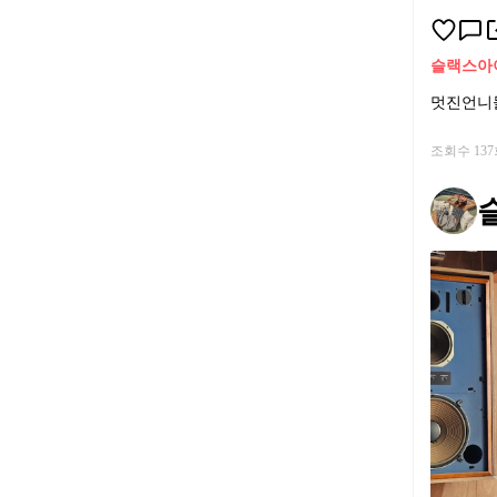
슬랙스
아
멋진언니들
조회수 13