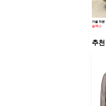
가을 차분
슬랙스
추천