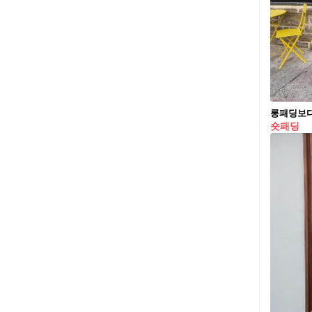
롱패딩보다
숏패딩