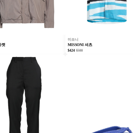
미쏘니
 자켓
MISSONI 셔츠
$424
$588