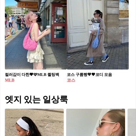
컬러감이 다한🖤🩷MLB 퀼팅백
코스 구름빵💙🖤코디 모음
MLB
코스
엣지 있는 일상룩