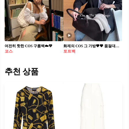
여전히 핫한 COS 구름백☁️💚
화제의 COS 그 가방🖤🤎 품절대란 더로우 마고백 맛🎳👜스튜디오 볼링백 @괜찮은데?!
코스
토트백
추천 상품