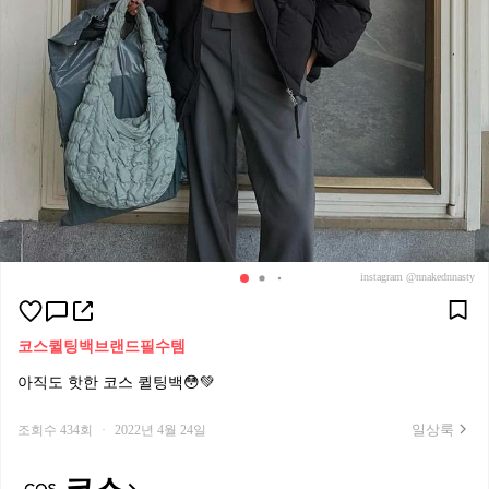
instagram @nnakednnasty
코스
퀼팅백
브랜드필수템
아직도 핫한 코스 퀼팅백😳💚
일상룩
조회수 434회
·
2022년 4월 24일