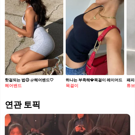
핫걸되는 법😉 @헤어밴드🤍​
하나는 부족해💎목걸이 레이어드
패피
헤어밴드
목걸이
튜브
연관 토픽