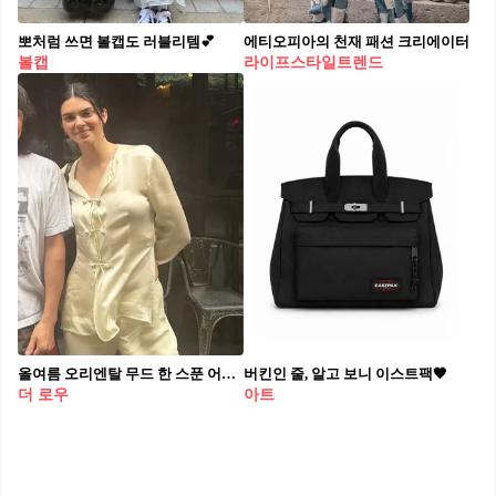
뽀처럼 쓰면 볼캡도 러블리템💕
에티오피아의 천재 패션 크리에이터
볼캡
라이프스타일트렌드
올여름 오리엔탈 무드 한 스푼 어때요?
버킨인 줄, 알고 보니 이스트팩🖤
더 로우
아트