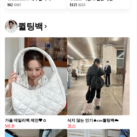
$62
$167
$125
$223
퀼팅백
가을 데일리백 제안🖤👛
식지 않는 인기🔥cos퀄팅백☁️
MLB
코스