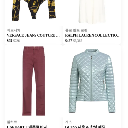
베르사체
폴로 랄프 로렌
VERSACE JEANS COUTURE 바디수트
RALPH LAUREN COLLECTION 캐주얼 바지
$95
$226
$427
$2,362
칼하트
게스
CARHARTT 캐주얼 바지
GUESS 다운 & 합성 패딩