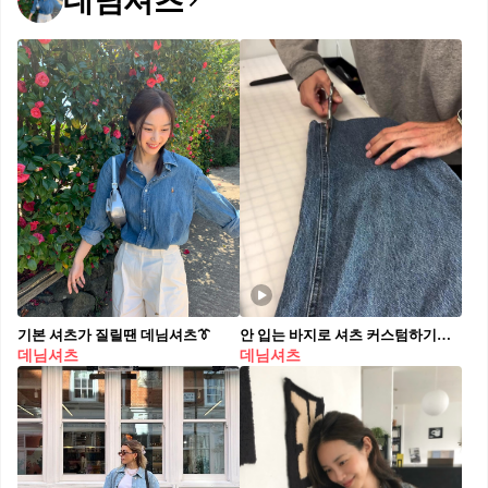
데님셔츠
기본 셔츠가 질릴땐 데님셔츠👔
안 입는 바지로 셔츠 커스텀하기👖👍🏻
데님셔츠
데님셔츠