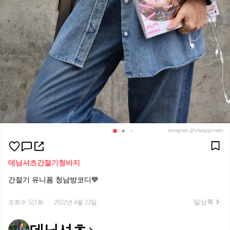
instagram @whatgigiwears
데님셔츠
간절기
청바지
간절기 유니폼 청남방코디💙
일상룩
조회수 521회
·
2022년 4월 23일