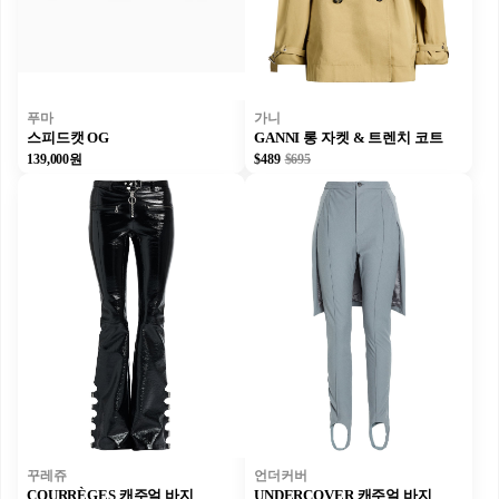
푸마
가니
스피드캣 OG
GANNI 롱 자켓 & 트렌치 코트
139,000원
$489
$695
꾸레쥬
언더커버
COURRÈGES 캐주얼 바지
UNDERCOVER 캐주얼 바지