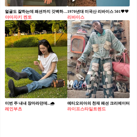
얼굴도 잘하는데 패션까지 갓벽하다!
1970년대 미국산 리바이스 501🤎💙
야마자키 켄토
리바이스
이번 주 내내 장마라던데...🌧️
에티오피아의 천재 패션 크리에이터
레인부츠
라이프스타일트렌드