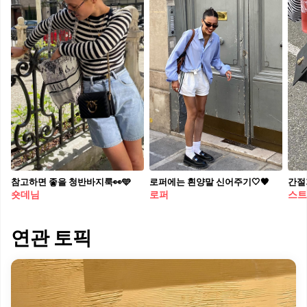
참고하면 좋을 청반바지룩👀🩵
로퍼에는 흰양말 신어주기🤍🖤
간절
숏데님
로퍼
스트
연관 토픽