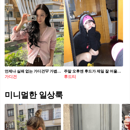
언제나 실패 없는 가디건💡 가볍게 걸치기만 해도 봄 분위기 나는 봄 코디💖✨
주말 오후엔 후드가 제일 잘 어울려🍦 카페 갈 때도 산책 갈 때도 후드 하나로 충분해🤍💓
가디건
후드티
미니멀한 일상룩