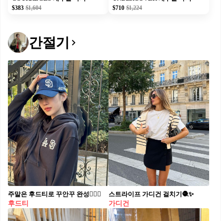
$383
$1,604
$710
$1,224
간절기
주말은 후드티로 꾸안꾸 완성🙆🏻‍♀️
스트라이프 가디건 걸치기🧶✨​
후드티
가디건