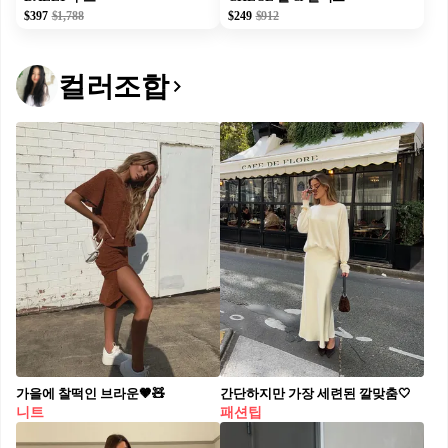
$397
$1,788
$249
$912
컬러조합
가을에 찰떡인 브라운🤎🧸
간단하지만 가장 세련된 깔맞춤🤍
니트
패션팁