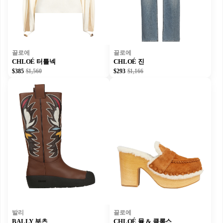
끌로에
끌로에
CHLOÉ 터틀넥
CHLOÉ 진
$385
$1,560
$293
$1,166
발리
끌로에
BALLY 부츠
CHLOÉ 뮬 & 클록스