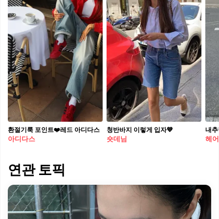
환절기룩 포인트❤️레드 아디다스
청반바지 이렇게 입자💙
내추
아디다스
숏데님
헤어
연관 토픽