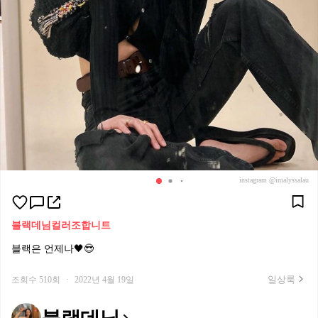
instagram @imalyssalau
블랙데님
컬러조합
니트
블랙은 언제나🖤😎
일상룩
조회수 510회
·
2022년 4월 19일