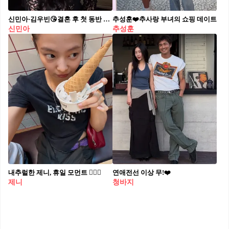
신민아·김우빈😘결혼 후 첫 동반 무대
추성훈❤️추사랑 부녀의 쇼핑 데이트
신민아
추성훈
내추럴한 제니, 휴일 모먼트 🧘🏻‍♀️
연애전선 이상 무!❤️
제니
청바지