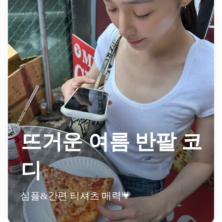
뜨거운 여름 반팔 코
디
심플&간편 티셔츠 매력💗