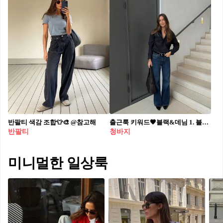
반팔티 색감 조합👕🎨 @참고해
출근룩 키워드🖤블랙&데님 1. 블랙 셔츠 + 데님 2. 블랙 반팔티 + 데님 3. 블랙 레더 자켓 + 데님 4. 블랙 블레이저 + 데님
반팔티
청바지
미니멀한 일상룩