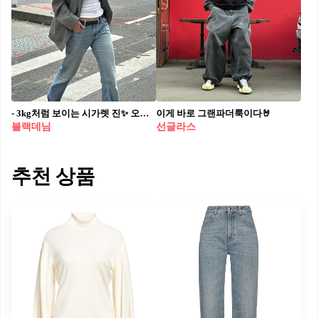
- 3kg처럼 보이는 시가렛 진✨ 오버핏 말고 깔끔하게 떨어지는 슬림한 시가렛 진 입을 때👖🖤
이게 바로 그랜파더룩이다🤘⁠
블랙데님
선글라스
추천 상품