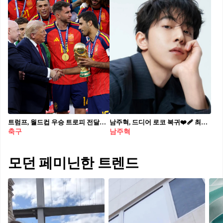
트럼프, 월드컵 우승 트로피 전달🏆 환호와 야유가 엇갈렸다🇺🇸결승 무대에 대통령이 올랐습니다 도널드 트럼프 미국 대통령이 월드컵 결승 시상식에서 우승팀 스페인에 트로피를 직접 전달했습니다. FIFA가 통상 정상급 인사에게 맡기지 않던 시상 관례를 이번엔 달리 운영하면서, 개최국 정상이 그라운드 위 트로피를 건네는 장면이 연출됐습니다. 메트라이프 스타디움을 채운 관중석에서는 환호와 야유가 동시에 터져 나왔습니다. 스페인은 페란 토레스의 연장 결승골로 우승을 확정했습니다. 하프타임에는 BTS 무대가 이어지며 결승 하루에 정치·스포츠·팬덤이 한 무대에서 겹쳤습니다.
남주혁, 드디어 로코 복귀❤️‍🩹 최근 '동궁'으로 많은 사랑을 받고있는 남주혁이 로맨스 드라마 <하트비트>로 돌아옵니다. <하트비트>는 '여신강림, 선재 업고 튀어'를 집필한 이시은 작가의 신작으로 죽은 첫사랑과 똑같이 생긴 남자가 나타나며 펼쳐지는 애틋하고 달콤한 판타지 로맨스물로, 남주혁은 극중 과거를 숨기는 남자 차신조를 연기하는데요.👩🏻‍❤️‍👨🏻 달콤하고 애틋한 서사에, 남주혁이 그려낼 첫사랑이라니…❤️ 이 조합, 기대를 안 할 수가 없겠죠? 2022년 tvN '스물다섯 스물하나' 이후 다시 돌아온 남주혁표 첫사랑 로맨스, 벌써부터 유쾌한 설렘이 기다려지네요.💖
축구
남주혁
모던 페미닌한 트렌드