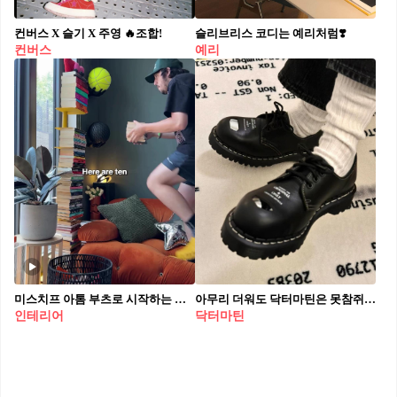
컨버스 X 슬기 X 주영 🔥조합!
슬리브리스 코디는 예리처럼❣️
컨버스
예리
미스치프 아톰 부츠로 시작하는 인테리어🪴📚
아무리 더워도 닥터마틴은 못참쥐!!👞
인테리어
닥터마틴