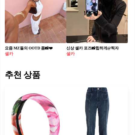
요즘 MZ들의 OOTD 폼📸❤️
신상 셀카 포즈📸힙하게@찍자
셀카
셀카
추천 상품