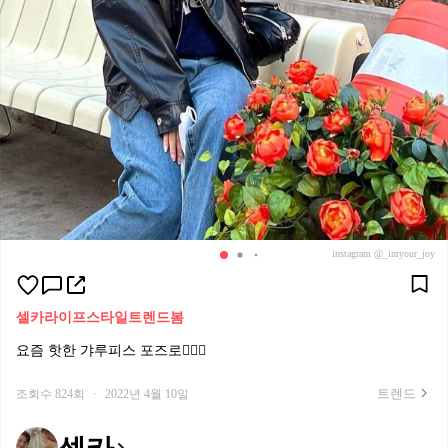
instagram @_imyour_joy
셀카
라이프스타일트렌드
봄
요즘 핫한 갸루피스 포즈로✌🏻📸
트렌드
조회수 824회
·
2022년 4월 10일