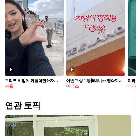
우리도 이렇게 커플화면하자👩🏻‍❤️‍👨🏻📱
이번주 성수동🎬비너스 영화제ㄱㄱ 속옷 브랜드 영화제?!👙❤️비너스 창립 70주년 이색 팝업 #광고 국내 대표 언더웨어 브랜드 비너스가 특별한 팝업스토어를 열었습니다. 창립 70주년을 맞아 성수동 프라이빗 소극장 '무비랜드'와 협업, <사랑의 형태들>이라는 주제로 영화제를 개최하는데요. 어린 날의 불도저 같은 사랑부터 죽음에 이르는 지독한 사랑까지. 사람의 생김새 만큼이나 다양한 사랑의 형태를 이야기합니다. 팝업스토어에서는 10월 21일부터 11월 3일까지, 2주 동안 영화 7편을 상영합니다. 비너스는 '영화관에서 열리는 팝업스토어'라는 남다른 형태의 행사를 개최하는데요. 1층에서는 러브 페르소나 포토부스, 상영 영화의 대사가 새겨진 한정판 파자마를 만나볼 수 있고, 2층에는 비너스 70년 헤리티지 아카이브 전시도 준비되어 있습니다. 소비자에게 선사할 색다른 브랜드 경험이 기대되네요. 70주년의 헤리티지를 담은 비너스의 특별한 팝업스토어, 지금 바로 확인해보세요.
커플
비너스
티파
연관 토픽