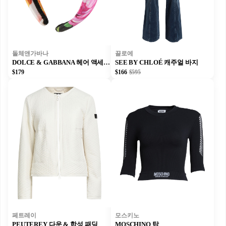
돌체앤가바나
끌로에
DOLCE & GABBANA 헤어 액세서리
SEE BY CHLOÉ 캐주얼 바지
$179
$166
$595
페트레이
모스키노
PEUTEREY 다운 & 합성 패딩
MOSCHINO 탑