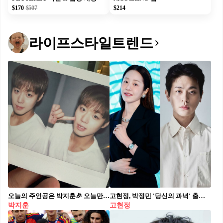
$170
$507
$214
라이프스타일트렌드
오늘의 주인공은 박지훈🎉 오늘만큼은 세상이 박지훈 중심이 돼- 메이 일동🐶🤍
고현정, 박정민 '당신의 과녁' 출연 확정🎥⁠ 배우 고현정과 박정민이 변영주 감독의 신작 영화 ‘당신의 과녁’ 출연합니다. '당신의 과녁’은 17년간 살인범이라는 누명을 쓰고 감옥에 갇혔다가 풀려난 한 인물이 진실을 쫓으며 복수를 펼치는 과정을 그린 복수 스릴러인데요. 동명의 네이버 웹툰을 원작으로 하며 팬들도 실사화 기대작으로 언급했던 작품입니다.
박지훈
고현정