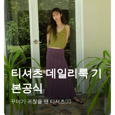
티셔츠 데일리룩 기
본공식
꾸미기 귀찮을 땐 티셔츠👍🏻