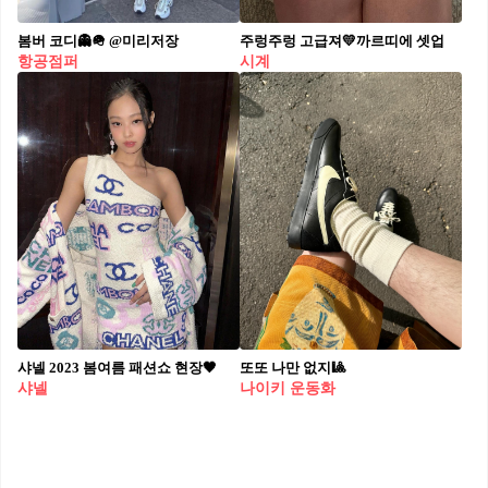
봄버 코디👻🪖 @미리저장
주렁주렁 고급져💛까르띠에 셋업
항공점퍼
시계
샤넬 2023 봄여름 패션쇼 현장🖤
또또 나만 없지🎱
샤넬
나이키 운동화