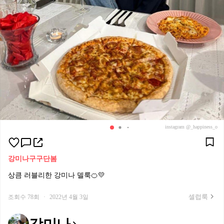
instagram @_happiness_o
강미나
구구단
봄
상큼 러블리한 강미나 델룩🍊💛
셀럽룩
조회수 78회
·
2022년 4월 3일