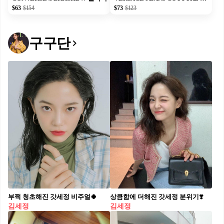
$63
$154
$73
$123
구구단
부쩍 청초해진 갓세정 비주얼🍀
상큼함에 더해진 갓세정 분위기❣️
김세정
김세정