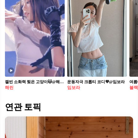
캘빈 소화력 찢은 고양이🐱@해린 도쿄돔 솔로무대에서 캘빈 + 숏데님 조합으로 청순하면서도 핫하잖아💙
운동자극 크롭티 코디💜@임보라​
해린
임보라
블랙
연관 토픽