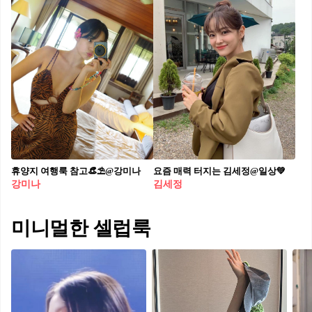
휴양지 여행룩 참고👒⛱@강미나
요즘 매력 터지는 김세정@일상💚
강미나
김세정
미니멀한 셀럽룩