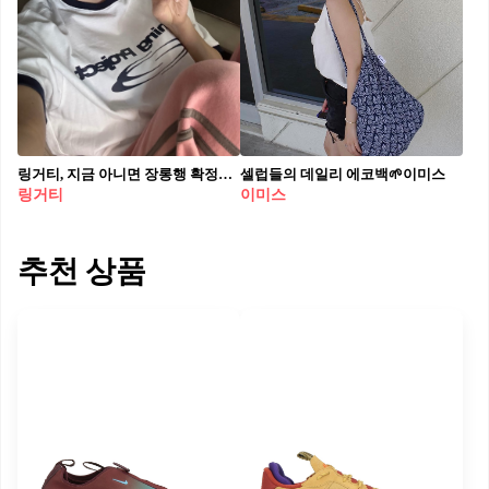
링거티, 지금 아니면 장롱행 확정🤷🏻‍♀️ 심플한데 심쿵… 스타일 구세주💥❤️링거티 놓치지 마세요
셀럽들의 데일리 에코백🌱이미스
링거티
이미스
추천 상품