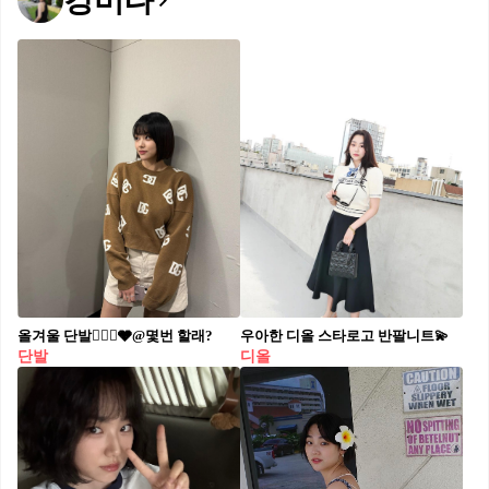
강미나
올겨울 단발💇🏻‍♀️🩶@몇번 할래?
우아한 디올 스타로고 반팔니트💫​
단발
디올