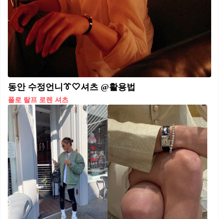
동안 수정언니👔🤍셔츠 @활용법
폴로 랄프 로렌 셔츠