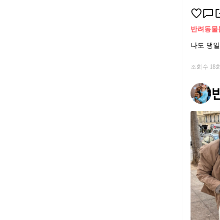
반려동물
나도 댕일
조회수 18