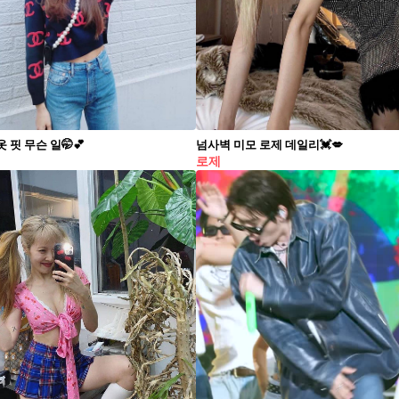
 핏 무슨 일🤭💕
넘사벽 미모 로제 데일리💓💋
로제