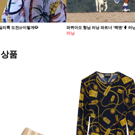
일리룩 도전@이렇게🐶
러닝
 상품