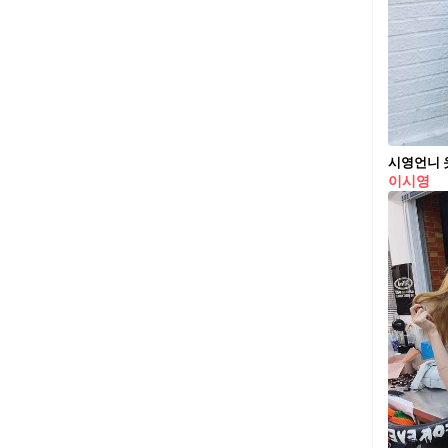
시영언니 옷
이시영