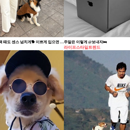
댕댕이 산책 때도 센스 넘치게🐕 이쁘게 입으면 두 배 더 즐거움🤍
주말은 이렇게 @보내자🛌
라이프스타일트렌드