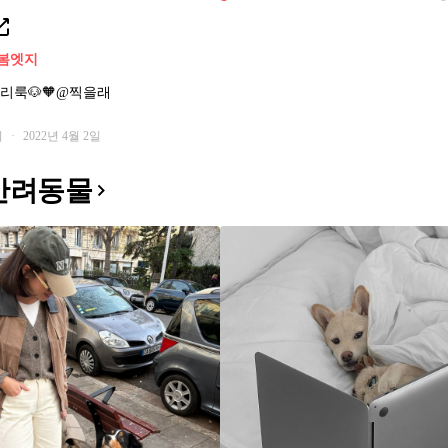
봄
엣지
리룩🐶🧡@찍을래
회
·
2022년 4월 2일
반려동물