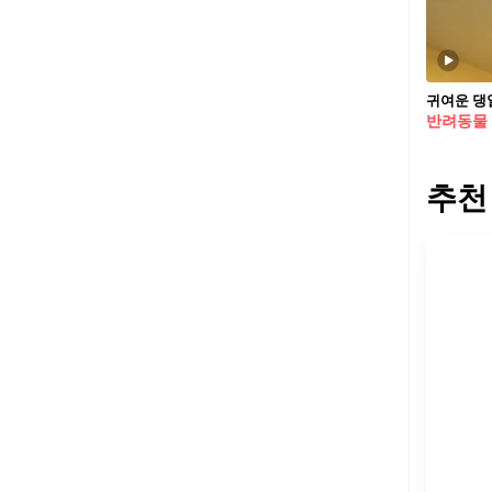
귀여운 댕
반려동물
추천