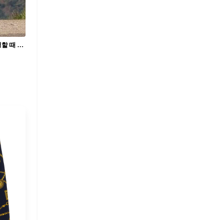
파퀴아오 형님 러닝 파트너 ’팩맨‘🥊 러닝할 때 언제나 함께였던 둘, 러닝 메이트 참고해요!🐶 매니 파퀴아오가 매일 새벽 훈련에 데리고 나간 이는 트레이너도, 팀원도 아닌 반려견 ‘팩맨’이었습니다. 작지만 누구보다 지구력 강한 잭 러셀 테리어는 험난한 언덕 코스부터 풀 러닝 루틴까지 모두 소화하며 챔피언의 숨결을 함께 했습니다. 사람보다 먼저 뛰며 동기를 주고, 지칠 때면 옆을 지키던 이 강아지는 단순한 애완견이 아닌, 파퀴아오 훈련의 상징이었습니다. 2020년 사고로 세상을 떠났지만, 여전히 많은 팬들 사이에서 ‘진정한 러닝 메이트’로 회자되고 있습니다.