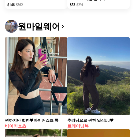
$146
$362
$53
$291
원마일웨어
편하지만 힙한🖤바이커쇼츠 룩
추리닝으로 편한 일상🏃‍♀️🤎
바이커쇼츠
트레이닝복