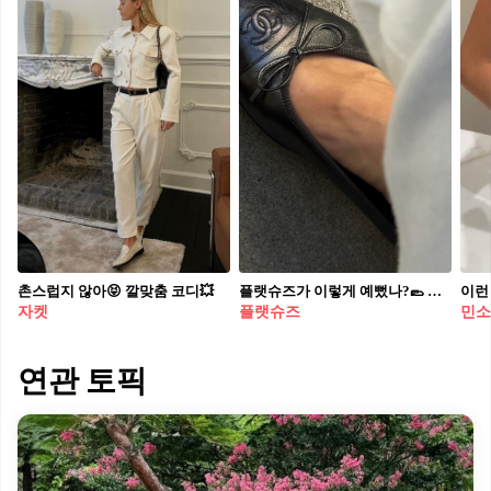
촌스럽지 않아😝 깔맞춤 코디💥
플랫슈즈가 이렇게 예뻤나?🥿 하나만 있어도 편하게, 매일 손이 가는 플랫슈즈🌷🤍
이런
자켓
플랫슈즈
민소
연관 토픽