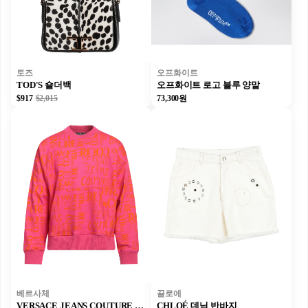
토즈
오프화이트
TOD'S 숄더백
오프화이트 로고 블루 양말
$917
$2,015
73,300원
베르사체
끌로에
VERSACE JEANS COUTURE 트레이닝 상의
CHLOÉ 데님 반바지