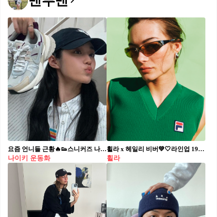
맨투맨
요즘 언니들 근황🔥👟스니커즈 나이키 V2K 런🤍🖤 편한 데일리룩에 가벼운 발끝 마무리
휠라 x 헤일리 비버💚🤍라인업 1911 & EVERYDAY SINCE🎾🇮🇹25SS 헤리티지 #광고 휠라가 ‘1911 & EVERYDAY SINCE’ 25SS 룩북을 선보였습니다. 휠라는 114년의 역사를 바탕으로 테니스, 러닝, 이탈리아 스포츠 감성을 담은 ‘1911 & EVERYDAY SINCE’ 25SS 룩북을 공개했습니다. 스포츠 헤리티지를 강조하며, 시대를 초월하는 감성을 현대적으로 재해석했습니다. 이번 컬렉션은 헤일리 비버와 협업한 ‘헤일리 비버 라인’, 퍼포먼스 러닝웨어에서 영감을 받은 ‘러닝 라인’, 휠라 테니스 선수들이 직접 착용한 ‘테니스 라인’으로 구성됩니다. 대표 아이템인 트랙탑과 플래그 자켓을 중심으로 클래식한 요소를 세련된 실루엣으로 재해석했습니다. 스니커즈 컬렉션도 주목됩니다. 헤일리 비버가 착용한 ‘에샤페V2’, FERRARI 레이싱팀을 지원했던 ‘레플리카02/25 GTX’, 2000년대 감성을 현대적으로 재해석한 ‘리트모LX’ 등 휠라의 유산을 담은 제품들이 공개되었습니다.
나이키 운동화
휠라