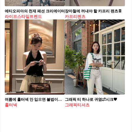
에티오피아의 천재 패션 크리에이터
장마철에 꺼내야 할 카프리 팬츠👖
라이프스타일트렌드
카프리팬츠
여름에 홀터넥 안 입으면 불법이야🫨
그래픽 티 하나로 귀염⇄시크🖤
홀터넥
그래픽티셔츠