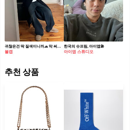
귀찮은건 딱 질색이니까🧢 막 써도 예쁜 볼캡 스타일링 @참고해
한국의 슈프림, 아이앱🎤
볼캡
아이앱 스튜디오
추천 상품